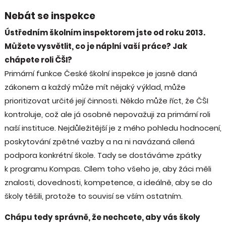
Nebát se inspekce
Ústředním školním inspektorem jste od roku 2013.
Můžete vysvětlit, co je náplní vaší práce? Jak
chápete roli ČŠI?
Primární funkce České školní inspekce je jasně daná
zákonem a každý může mít nějaký výklad, může
prioritizovat určité její činnosti. Někdo může říct, že ČŠI
kontroluje, což ale já osobně nepovažuji za primární roli
naší instituce. Nejdůležitější je z mého pohledu hodnocení,
poskytování zpětné vazby a na ni navázaná cílená
podpora konkrétní škole. Tady se dostáváme zpátky
k programu Kompas. Cílem toho všeho je, aby žáci měli
znalosti, dovednosti, kompetence, a ideálně, aby se do
školy těšili, protože to souvisí se vším ostatním.
Chápu tedy správně, že nechcete, aby vás školy