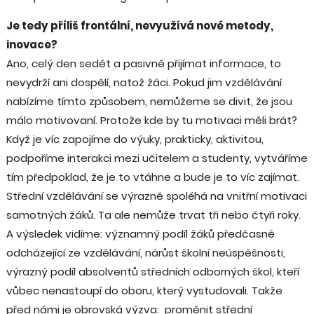
Je tedy příliš frontální, nevyužívá nové metody,
inovace?
Ano, celý den sedět a pasivně přijímat informace, to
nevydrží ani dospělí, natož žáci. Pokud jim vzdělávání
nabízíme tímto způsobem, nemůžeme se divit, že jsou
málo motivovaní. Protože kde by tu motivaci měli brát?
Když je víc zapojíme do výuky, prakticky, aktivitou,
podpoříme interakci mezi učitelem a studenty, vytváříme
tím předpoklad, že je to vtáhne a bude je to víc zajímat.
Střední vzdělávání se výrazně spoléhá na vnitřní motivaci
samotných žáků. Ta ale nemůže trvat tři nebo čtyři roky.
A výsledek vidíme: významný podíl žáků předčasně
odcházející ze vzdělávání, nárůst školní neúspěšnosti,
výrazný podíl absolventů středních odborných škol, kteří
vůbec nenastoupí do oboru, který vystudovali. Takže
před námi je obrovská výzva: proměnit střední