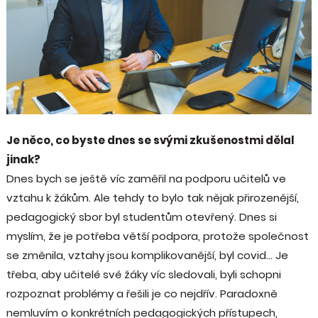
Je něco, co byste dnes se svými zkušenostmi dělal
jinak?
Dnes bych se ještě víc zaměřil na podporu učitelů ve
vztahu k žákům. Ale tehdy to bylo tak nějak přirozenější,
pedagogický sbor byl studentům otevřený. Dnes si
myslím, že je potřeba větší podpora, protože společnost
se změnila, vztahy jsou komplikovanější, byl covid… Je
třeba, aby učitelé své žáky víc sledovali, byli schopni
rozpoznat problémy a řešili je co nejdřív. Paradoxně
nemluvím o konkrétních pedagogických přístupech,