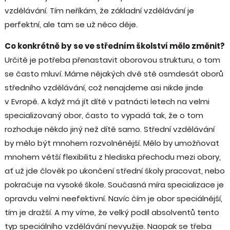
vzdělávání. Tím neříkám, že základní vzdělávání je
perfektní, ale tam se už něco děje.
Co konkrétně by se ve středním školství mělo změnit?
Určitě je potřeba přenastavit oborovou strukturu, o tom
se často mluví. Máme nějakých dvě stě osmdesát oborů
středního vzdělávání, což nenajdeme asi nikde jinde
v Evropě. A když má jít dítě v patnácti letech na velmi
specializovaný obor, často to vypadá tak, že o tom
rozhoduje někdo jiný než dítě samo. Střední vzdělávání
by mělo být mnohem rozvolněnější. Mělo by umožňovat
mnohem větší flexibilitu z hlediska přechodu mezi obory,
ať už jde člověk po ukončení střední školy pracovat, nebo
pokračuje na vysoké škole. Současná míra specializace je
opravdu velmi neefektivní. Navíc čím je obor speciálnější,
tím je dražší. A my víme, že velký podíl absolventů tento
typ speciálního vzdělávání nevyužije. Naopak se třeba