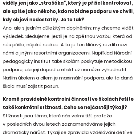
viděly jen jako „strašáka“, který je přišel kontrolovat,
ale spíše jako někoho, kdo nabídne podporu ve chvíli,
kdy objeví nedostatky. Je to tak?
Ano, ale s jedním důležitým doplněním: my chceme vidět
výsledek. Sledujeme, jestli je na zpětnou vazbu, která od
nás přišla, nějaká reakce. A to je ten klíčový rozdíl mezi
námi a jinými resortními organizacemi. Například Národní
pedagogický institut také školám poskytuje metodickou
podporu, ale její dopad a efekt už nemůže vyhodnotit.
Naším úkolem a cílem je maximální podpora, ale ta daná
škola musí zajistit posun.
Kromě pravidelné kontrolní činnosti ve školách řešíte
také konkrétní stížnosti. Čeho se nejčastěji týkají?
Stížnosti jsou téma, které nás velmi tíží, protože
v posledních dvou letech zaznamenáváme jejich
dramatický nárůst. Týkají se zpravidla vzdělávání dětí ve