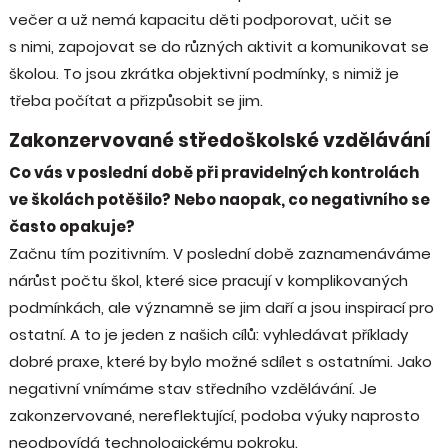
večer a už nemá kapacitu děti podporovat, učit se
s nimi, zapojovat se do různých aktivit a komunikovat se
školou. To jsou zkrátka objektivní podmínky, s nimiž je
třeba počítat a přizpůsobit se jim.
Zakonzervované středoškolské vzdělávání
Co vás v poslední době při pravidelných kontrolách
ve školách potěšilo? Nebo naopak, co negativního se
často opakuje?
Začnu tím pozitivním. V poslední době zaznamenáváme
nárůst počtu škol, které sice pracují v komplikovaných
podmínkách, ale významně se jim daří a jsou inspirací pro
ostatní. A to je jeden z našich cílů: vyhledávat příklady
dobré praxe, které by bylo možné sdílet s ostatními. Jako
negativní vnímáme stav středního vzdělávání. Je
zakonzervované, nereflektující, podoba výuky naprosto
neodpovídá technologickému pokroku.