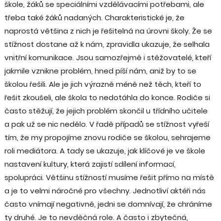
škole, žáků se speciálními vzdělávacími potřebami, ale
třeba také žáků nadaných. Charakteristické je, že
naprostá většina z nich je řešitelná na úrovni školy. Že se
stížnost dostane až k nám, zpravidla ukazuje, že selhala
vnitřní komunikace. Jsou samozřejmě i stěžovatelé, kteří
jakmile vznikne problém, hned píší nám, aniž by to se
školou řešili. Ale je jich výrazně méně než těch, kteří to
řešit zkoušeli, ale škola to nedotáhla do konce. Rodiče si
často stěžují, že jejich problém skončil u třídního učitele
a pak už se nic nedělo. V řadě případů se stížnost vyřeší
tím, že my propojíme znovu rodiče se školou, sehrajeme
roli mediátora. A tady se ukazuje, jak klíčové je ve škole
nastavení kultury, která zajistí sdílení informací,
spolupráci. Většinu stížností musíme řešit přímo na místě
a je to velmi náročné pro všechny. Jednotliví aktéři nás
často vnímají negativně, jedni se domnívají, že chráníme
ty druhé. Je to nevděčná role. A často i zbytečná,