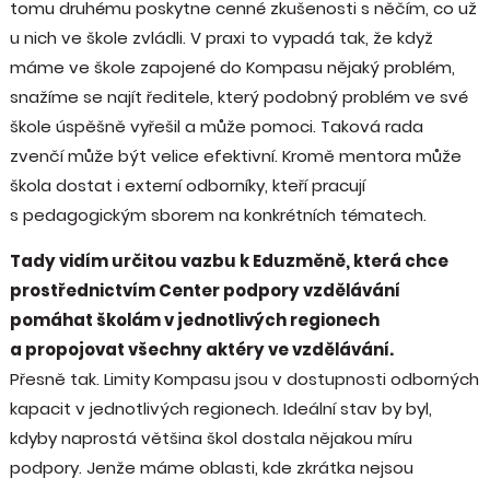
tomu druhému poskytne cenné zkušenosti s něčím, co už
u nich ve škole zvládli. V praxi to vypadá tak, že když
máme ve škole zapojené do Kompasu nějaký problém,
snažíme se najít ředitele, který podobný problém ve své
škole úspěšně vyřešil a může pomoci. Taková rada
zvenčí může být velice efektivní. Kromě mentora může
škola dostat i externí odborníky, kteří pracují
s pedagogickým sborem na konkrétních tématech.
Tady vidím určitou vazbu k Eduzměně, která chce
prostřednictvím Center podpory vzdělávání
pomáhat školám v jednotlivých regionech
a propojovat všechny aktéry ve vzdělávání.
Přesně tak. Limity Kompasu jsou v dostupnosti odborných
kapacit v jednotlivých regionech. Ideální stav by byl,
kdyby naprostá většina škol dostala nějakou míru
podpory. Jenže máme oblasti, kde zkrátka nejsou