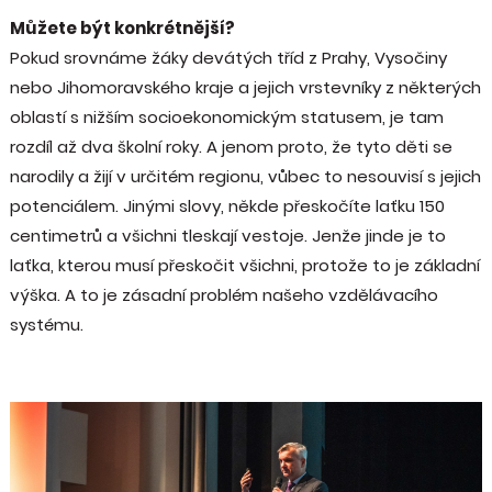
Můžete být konkrétnější?
Pokud srovnáme žáky devátých tříd z Prahy, Vysočiny
nebo Jihomoravského kraje a jejich vrstevníky z některých
oblastí s nižším socioekonomickým statusem, je tam
rozdíl až dva školní roky. A jenom proto, že tyto děti se
narodily a žijí v určitém regionu, vůbec to nesouvisí s jejich
potenciálem. Jinými slovy, někde přeskočíte laťku 150
centimetrů a všichni tleskají vestoje. Jenže jinde je to
laťka, kterou musí přeskočit všichni, protože to je základní
výška. A to je zásadní problém našeho vzdělávacího
systému.