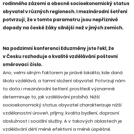
rodinného zázemí a obecně socioekonomický status
obyvatel v různých regionech. I mezinárodní šetření
potvrzují, že v tomto parametru jsou nepříznivé
dopady na české žáky silnější než v jiných zemích.
Na podzimní konferenci Eduzměny jste řekl, že
v Česku rozhoduje o kvalitě vzdělávání poštovní
směrovací číslo.
Ano, velmi silným faktorem je právě lokalita, kde daná
škola vzdělává, a tamní složení obyvatel. Potvrzují nám
to data i mezinárodní šetření: prostředí významně
determinuje to, jak vzdělávání probíhá. Nižší
socioekonomický status obyvatel charakterizuje nižší
vzdělanostní úroveň, příjmy, kvalita bydlení, dopravní
obslužnost i sociální služby. A v takových oblastech je
vzdělávání dětí méně efektivní a méně úspěšné.