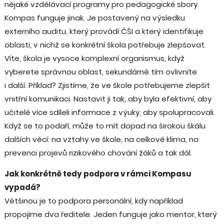
nějaké vzdělávací programy pro pedagogické sbory.
Kompas funguje jinak. Je postavený na výsledku
externího auditu, který provádí ČŠI a který identifikuje
oblasti, v nichž se konkrétní škola potřebuje zlepšovat.
Víte, škola je vysoce komplexní organismus, když
vyberete správnou oblast, sekundárně tím ovlivníte
i další. Příklad? Zjistíme, že ve škole potřebujeme zlepšit
vnitřní komunikaci. Nastavit ji tak, aby byla efektivní, aby
učitelé více sdíleli informace z výuky, aby spolupracovali.
Když se to podaří, může to mít dopad na širokou škálu
dalších věcí: na vztahy ve škole, na celkové klima, na
prevenci projevů rizikového chování žáků a tak dál.
Jak konkrétně tedy podpora v rámci Kompasu
vypadá?
Většinou je to podpora personální, kdy například
propojíme dva ředitele. Jeden funguje jako mentor, který