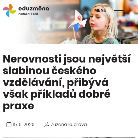
škol
MENU
Publikace Mapa změny
Nerovnosti jsou největší
slabinou českého
vzdělávání, přibývá
však příkladů dobré
praxe
15. 6. 2026
Zuzana Kudrová