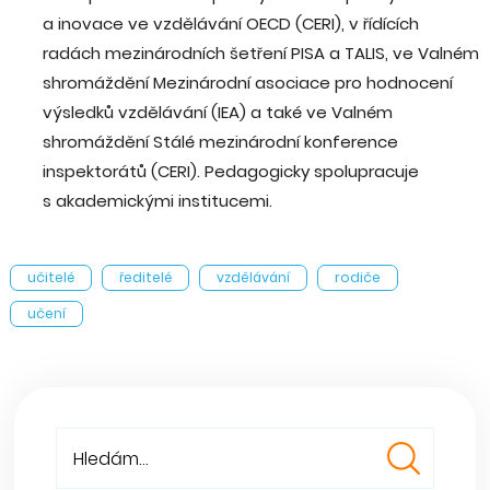
a inovace ve vzdělávání OECD (CERI), v řídících
radách mezinárodních šetření PISA a TALIS, ve Valném
shromáždění Mezinárodní asociace pro hodnocení
výsledků vzdělávání (IEA) a také ve Valném
shromáždění Stálé mezinárodní konference
inspektorátů (CERI). Pedagogicky spolupracuje
s akademickými institucemi.
učitelé
ředitelé
vzdělávání
rodiče
učení