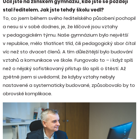
Učil jste na zlínském gymnáziu, kde jste se později
stal ředitelem. Jak jste tehdy školu vedl?
To, co jsem během svého ředitelského působení pochopil
a nesu si v sobě dodnes, je, že klíčové jsou vztahy
v pedagogickém týmu. Naše gymnázium bylo největší
v republice, mělo třiatřicet tříd, čili pedagogický sbor čítal
víc než sto dvacet členů. A tím důležitější bylo budování
vztahů a komunikace ve škole. Fungovalo to – i když spíš
než o nějaký sofistikovaný přístup šlo spíš o štěstí. Až
zpětně jsem si uvědomil, že kdyby vztahy nebyly
nastavené a systematicky budované, způsobovalo by to
obrovské komplikace.