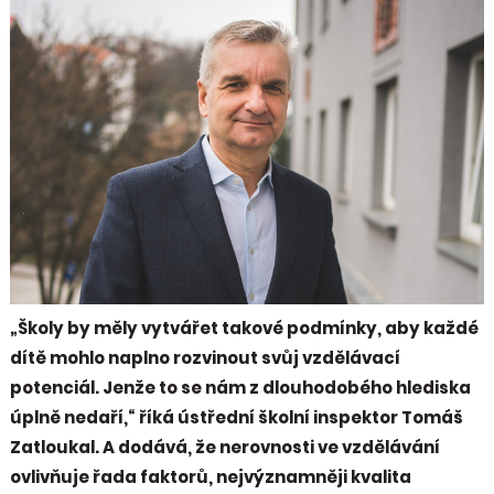
„Školy by měly vytvářet takové podmínky, aby každé
dítě mohlo naplno rozvinout svůj vzdělávací
potenciál. Jenže to se nám z dlouhodobého hlediska
úplně nedaří,“ říká ústřední školní inspektor Tomáš
Zatloukal. A dodává, že nerovnosti ve vzdělávání
ovlivňuje řada faktorů, nejvýznamněji kvalita