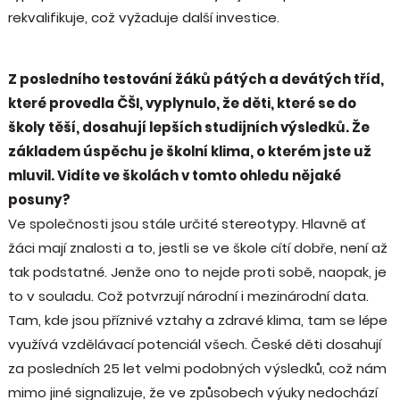
rekvalifikuje, což vyžaduje další investice.
Z posledního testování žáků pátých a devátých tříd,
které provedla ČŠI, vyplynulo, že děti, které se do
školy těší, dosahují lepších studijních výsledků. Že
základem úspěchu je školní klima, o kterém jste už
mluvil. Vidíte ve školách v tomto ohledu nějaké
posuny?
Ve společnosti jsou stále určité stereotypy. Hlavně ať
žáci mají znalosti a to, jestli se ve škole cítí dobře, není až
tak podstatné. Jenže ono to nejde proti sobě, naopak, je
to v souladu. Což potvrzují národní i mezinárodní data.
Tam, kde jsou příznivé vztahy a zdravé klima, tam se lépe
využívá vzdělávací potenciál všech. České děti dosahují
za posledních 25 let velmi podobných výsledků, což nám
mimo jiné signalizuje, že ve způsobech výuky nedochází