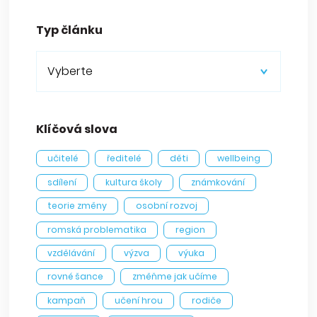
Typ článku
Vyberte
Klíčová slova
učitelé
ředitelé
děti
wellbeing
sdílení
kultura školy
známkování
teorie změny
osobní rozvoj
romská problematika
region
vzdělávání
výzva
výuka
rovné šance
změňme jak učíme
kampaň
učení hrou
rodiče