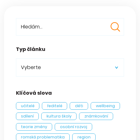
Typ článku
Vyberte
Klíčová slova
učitelé
ředitelé
děti
wellbeing
sdílení
kultura školy
známkování
teorie změny
osobní rozvoj
romská problematika
region