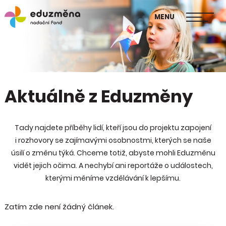
škol
MENU
Publikace Mapa změny
Aktuálně z Eduzměny
Tady najdete příběhy lidí, kteří jsou do projektu zapojení
i rozhovory se zajímavými osobnostmi, kterých se naše
úsilí o změnu týká. Chceme totiž, abyste mohli Eduzměnu
vidět jejich očima. A nechybí ani reportáže o událostech,
kterými měníme vzdělávání k lepšímu.
Zatím zde není žádný článek.