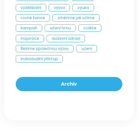
vzdělávání
výzva
výuka
rovné šance
změňme jak učíme
kampaň
učení hrou
rodiče
inspirace
duševní zdraví
Řešíme společnou výzvu
učení
individuální přístup
Archiv