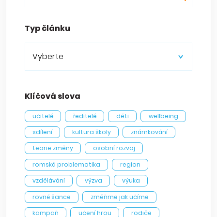
Typ článku
Vyberte
Klíčová slova
učitelé
ředitelé
děti
wellbeing
sdílení
kultura školy
známkování
teorie změny
osobní rozvoj
romská problematika
region
vzdělávání
výzva
výuka
rovné šance
změňme jak učíme
kampaň
učení hrou
rodiče