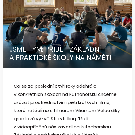
JSME TÝM: PŘÍBĚH ZÁKLADNÍ
A PRAKTICKÉ ŠKOLY NA NÁMĚTI
Co se za poslední čtyři roky odehrálo
v konkrétních školách na Kutnohorsku chceme
ukázat prostřednictvím pěti krátkých filmů,
které natáčíme s filmařem Viliamem Valou díky
grantové výzvě Storytelling. Třetí
z videopříběhů nás zavedl na kutnohorskou
Základní a praktickou školu Na Náměti.