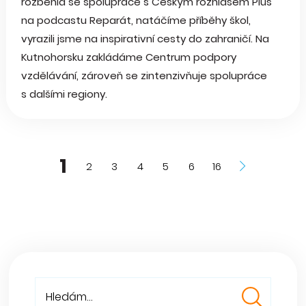
rozběhla se spolupráce s Českým rozhlasem Plus
na podcastu Reparát, natáčíme příběhy škol,
vyrazili jsme na inspirativní cesty do zahraničí. Na
Kutnohorsku zakládáme Centrum podpory
vzdělávání, zároveň se zintenzivňuje spolupráce
s dalšími regiony.
1
2
3
4
5
6
16