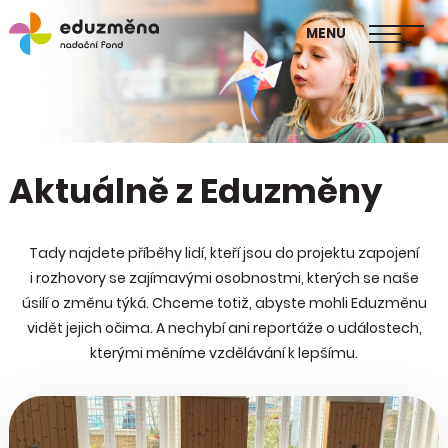
škol
MENU
Publikace Mapa změny
Aktuálně z Eduzměny
Tady najdete příběhy lidí, kteří jsou do projektu zapojení
i rozhovory se zajímavými osobnostmi, kterých se naše
úsilí o změnu týká. Chceme totiž, abyste mohli Eduzměnu
vidět jejich očima. A nechybí ani reportáže o událostech,
kterými měníme vzdělávání k lepšímu.