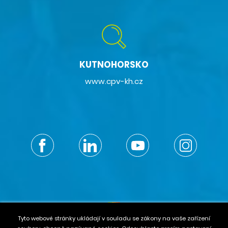
KUTNOHORSKO
www.cpv-kh.cz
Tyto webové stránky ukládají v souladu se zákony na vaše zařízení