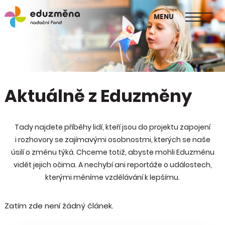
škol
MENU
Publikace Mapa změny
Aktuálně z Eduzměny
Tady najdete příběhy lidí, kteří jsou do projektu zapojení
i rozhovory se zajímavými osobnostmi, kterých se naše
úsilí o změnu týká. Chceme totiž, abyste mohli Eduzměnu
vidět jejich očima. A nechybí ani reportáže o událostech,
kterými měníme vzdělávání k lepšímu.
Zatím zde není žádný článek.