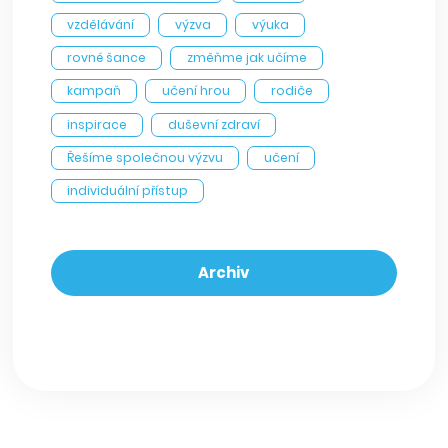
vzdělávání
výzva
výuka
rovné šance
změňme jak učíme
kampaň
učení hrou
rodiče
inspirace
duševní zdraví
Řešíme společnou výzvu
učení
individuální přístup
Archiv