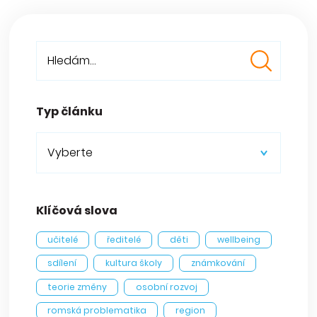
Typ článku
Vyberte
Klíčová slova
učitelé
ředitelé
děti
wellbeing
sdílení
kultura školy
známkování
teorie změny
osobní rozvoj
romská problematika
region