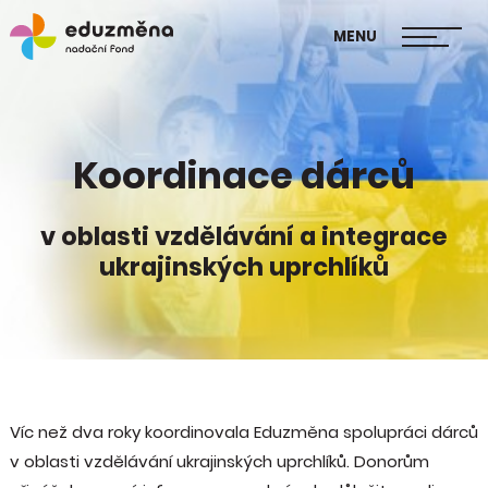
škol
MENU
Publikace Mapa změny
Koordinace dárců
v oblasti vzdělávání a integrace
ukrajinských uprchlíků
Víc než dva roky koordinovala Eduzměna spolupráci dárců
v oblasti vzdělávání ukrajinských uprchlíků. Donorům