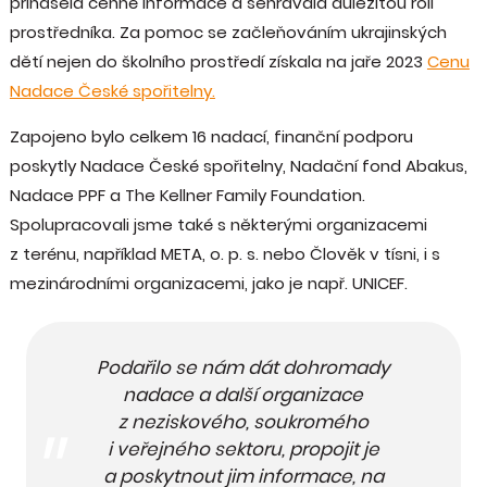
přinášela cenné informace a sehrávala důležitou roli
prostředníka. Za pomoc se začleňováním ukrajinských
dětí nejen do školního prostředí získala na jaře 2023
Cenu
Nadace České spořitelny.
Zapojeno bylo celkem 16 nadací, finanční podporu
poskytly Nadace České spořitelny, Nadační fond Abakus,
Nadace PPF a The Kellner Family Foundation.
Spolupracovali jsme také s některými organizacemi
z terénu, například META, o. p. s. nebo Člověk v tísni, i s
mezinárodními organizacemi, jako je např. UNICEF.
Podařilo se nám dát dohromady
nadace a další organizace
z neziskového, soukromého
i veřejného sektoru, propojit je
a poskytnout jim informace, na