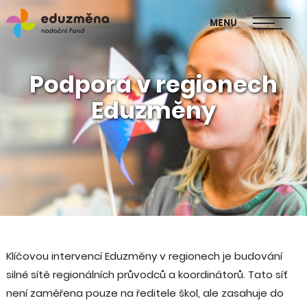
škol
MENU
Publikace Mapa změny
Podpora v regionech
Eduzměny
Klíčovou intervencí Eduzměny v regionech je budování
silné sítě regionálních průvodců a koordinátorů. Tato síť
není zaměřena pouze na ředitele škol, ale zasahuje do