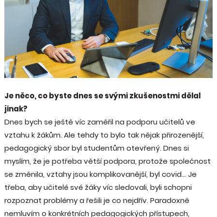
Je něco, co byste dnes se svými zkušenostmi dělal
jinak?
Dnes bych se ještě víc zaměřil na podporu učitelů ve
vztahu k žákům. Ale tehdy to bylo tak nějak přirozenější,
pedagogický sbor byl studentům otevřený. Dnes si
myslím, že je potřeba větší podpora, protože společnost
se změnila, vztahy jsou komplikovanější, byl covid… Je
třeba, aby učitelé své žáky víc sledovali, byli schopni
rozpoznat problémy a řešili je co nejdřív. Paradoxně
nemluvím o konkrétních pedagogických přístupech,