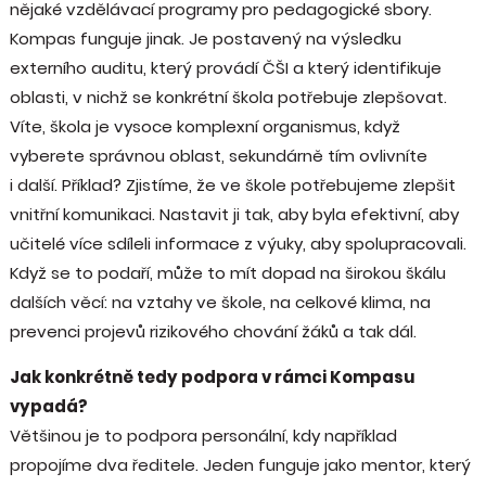
nějaké vzdělávací programy pro pedagogické sbory.
Kompas funguje jinak. Je postavený na výsledku
externího auditu, který provádí ČŠI a který identifikuje
oblasti, v nichž se konkrétní škola potřebuje zlepšovat.
Víte, škola je vysoce komplexní organismus, když
vyberete správnou oblast, sekundárně tím ovlivníte
i další. Příklad? Zjistíme, že ve škole potřebujeme zlepšit
vnitřní komunikaci. Nastavit ji tak, aby byla efektivní, aby
učitelé více sdíleli informace z výuky, aby spolupracovali.
Když se to podaří, může to mít dopad na širokou škálu
dalších věcí: na vztahy ve škole, na celkové klima, na
prevenci projevů rizikového chování žáků a tak dál.
Jak konkrétně tedy podpora v rámci Kompasu
vypadá?
Většinou je to podpora personální, kdy například
propojíme dva ředitele. Jeden funguje jako mentor, který