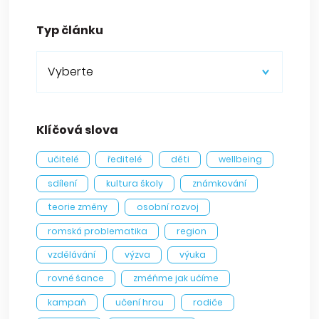
Typ článku
Vyberte
Klíčová slova
učitelé
ředitelé
děti
wellbeing
sdílení
kultura školy
známkování
teorie změny
osobní rozvoj
romská problematika
region
vzdělávání
výzva
výuka
rovné šance
změňme jak učíme
kampaň
učení hrou
rodiče