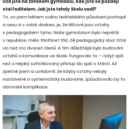
Učil jste na zlínském gymnáziu, kde jste se později
stal ředitelem. Jak jste tehdy školu vedl?
To, co jsem během svého ředitelského působení pochopil
a nesu si v sobě dodnes, je, že klíčové jsou vztahy
v pedagogickém týmu. Naše gymnázium bylo největší
v republice, mělo třiatřicet tříd, čili pedagogický sbor čítal
víc než sto dvacet členů. A tím důležitější bylo budování
vztahů a komunikace ve škole. Fungovalo to – i když spíš
než o nějaký sofistikovaný přístup šlo spíš o štěstí. Až
zpětně jsem si uvědomil, že kdyby vztahy nebyly
nastavené a systematicky budované, způsobovalo by to
obrovské komplikace.