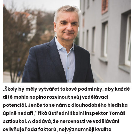
„Školy by měly vytvářet takové podmínky, aby každé
dítě mohlo naplno rozvinout svůj vzdělávací
potenciál. Jenže to se nám z dlouhodobého hlediska
úplně nedaří,“ říká ústřední školní inspektor Tomáš
Zatloukal. A dodává, že nerovnosti ve vzdělávání
ovlivňuje řada faktorů, nejvýznamněji kvalita