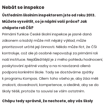
Nebát se inspekce
Ústředním školním inspektorem jste od roku 2013.
Můžete vysvětlit, co je náplní vaší práce? Jak
chápete roli ČŠI?
Primární funkce České školní inspekce je jasně daná
zákonem a každý může mít nějaký výklad, může
prioritizovat určité její činnosti. Někdo může říct, že ČŠI
kontroluje, což ale já osobně nepovažuji za primární roli
naší instituce. Nejdůležitější je z mého pohledu hodnocení,
poskytování zpětné vazby a na ni navázaná cílená
podpora konkrétní škole. Tady se dostáváme zpátky
k programu Kompas. Cílem toho všeho je, aby žáci měli
znalosti, dovednosti, kompetence, a ideálně, aby se do
školy těšili, protože to souvisí se vším ostatním.
Chápu tedy správně, že nechcete, aby vás školy