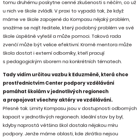
tomu druhému poskytne cenné zkušenosti s něčím, co už
u nich ve škole zvládli. V praxi to vypadá tak, že když
máme ve škole zapojené do Kompasu nějaký problém,
snažíme se najít ředitele, který podobný problém ve své
škole úspěšně vyřešil a může pomoci. Taková rada
zvenčí může být velice efektivní. Kromě mentora může
škola dostat i externí odborníky, kteří pracují
s pedagogickým sborem na konkrétních tématech.
Tady vidím určitou vazbu k Eduzměně, která chce
prostřednictvím Center podpory vzdělávání
pomáhat školám v jednotlivých regionech
a propojovat všechny aktéry ve vzdělávání.
Přesně tak. Limity Kompasu jsou v dostupnosti odborných
kapacit v jednotlivých regionech. Ideální stav by byl,
kdyby naprostá většina škol dostala nějakou míru
podpory. Jenže máme oblasti, kde zkrátka nejsou