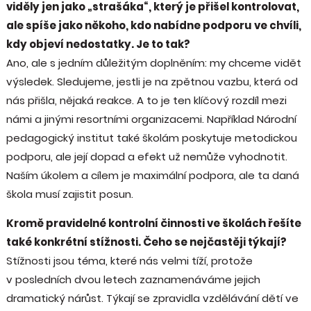
viděly jen jako „strašáka“, který je přišel kontrolovat,
ale spíše jako někoho, kdo nabídne podporu ve chvíli,
kdy objeví nedostatky. Je to tak?
Ano, ale s jedním důležitým doplněním: my chceme vidět
výsledek. Sledujeme, jestli je na zpětnou vazbu, která od
nás přišla, nějaká reakce. A to je ten klíčový rozdíl mezi
námi a jinými resortními organizacemi. Například Národní
pedagogický institut také školám poskytuje metodickou
podporu, ale její dopad a efekt už nemůže vyhodnotit.
Naším úkolem a cílem je maximální podpora, ale ta daná
škola musí zajistit posun.
Kromě pravidelné kontrolní činnosti ve školách řešíte
také konkrétní stížnosti. Čeho se nejčastěji týkají?
Stížnosti jsou téma, které nás velmi tíží, protože
v posledních dvou letech zaznamenáváme jejich
dramatický nárůst. Týkají se zpravidla vzdělávání dětí ve