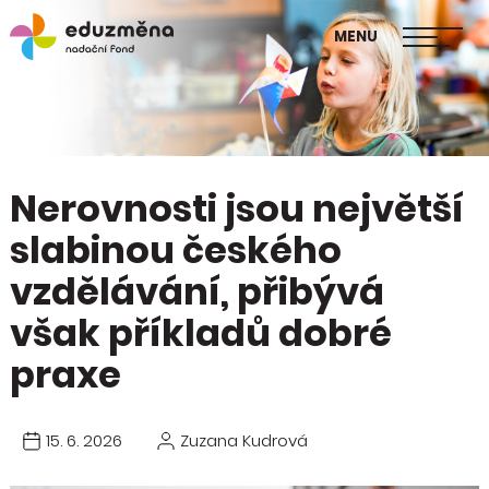
škol
MENU
Publikace Mapa změny
Nerovnosti jsou největší
slabinou českého
vzdělávání, přibývá
však příkladů dobré
praxe
15. 6. 2026
Zuzana Kudrová