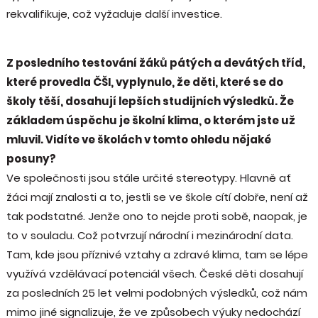
rekvalifikuje, což vyžaduje další investice.
Z posledního testování žáků pátých a devátých tříd,
které provedla ČŠI, vyplynulo, že děti, které se do
školy těší, dosahují lepších studijních výsledků. Že
základem úspěchu je školní klima, o kterém jste už
mluvil. Vidíte ve školách v tomto ohledu nějaké
posuny?
Ve společnosti jsou stále určité stereotypy. Hlavně ať
žáci mají znalosti a to, jestli se ve škole cítí dobře, není až
tak podstatné. Jenže ono to nejde proti sobě, naopak, je
to v souladu. Což potvrzují národní i mezinárodní data.
Tam, kde jsou příznivé vztahy a zdravé klima, tam se lépe
využívá vzdělávací potenciál všech. České děti dosahují
za posledních 25 let velmi podobných výsledků, což nám
mimo jiné signalizuje, že ve způsobech výuky nedochází