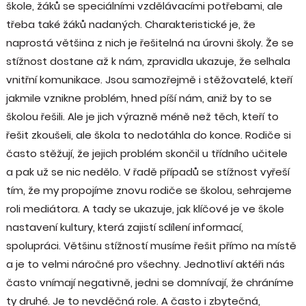
škole, žáků se speciálními vzdělávacími potřebami, ale
třeba také žáků nadaných. Charakteristické je, že
naprostá většina z nich je řešitelná na úrovni školy. Že se
stížnost dostane až k nám, zpravidla ukazuje, že selhala
vnitřní komunikace. Jsou samozřejmě i stěžovatelé, kteří
jakmile vznikne problém, hned píší nám, aniž by to se
školou řešili. Ale je jich výrazně méně než těch, kteří to
řešit zkoušeli, ale škola to nedotáhla do konce. Rodiče si
často stěžují, že jejich problém skončil u třídního učitele
a pak už se nic nedělo. V řadě případů se stížnost vyřeší
tím, že my propojíme znovu rodiče se školou, sehrajeme
roli mediátora. A tady se ukazuje, jak klíčové je ve škole
nastavení kultury, která zajistí sdílení informací,
spolupráci. Většinu stížností musíme řešit přímo na místě
a je to velmi náročné pro všechny. Jednotliví aktéři nás
často vnímají negativně, jedni se domnívají, že chráníme
ty druhé. Je to nevděčná role. A často i zbytečná,