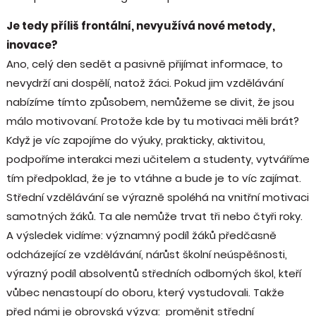
Je tedy příliš frontální, nevyužívá nové metody,
inovace?
Ano, celý den sedět a pasivně přijímat informace, to
nevydrží ani dospělí, natož žáci. Pokud jim vzdělávání
nabízíme tímto způsobem, nemůžeme se divit, že jsou
málo motivovaní. Protože kde by tu motivaci měli brát?
Když je víc zapojíme do výuky, prakticky, aktivitou,
podpoříme interakci mezi učitelem a studenty, vytváříme
tím předpoklad, že je to vtáhne a bude je to víc zajímat.
Střední vzdělávání se výrazně spoléhá na vnitřní motivaci
samotných žáků. Ta ale nemůže trvat tři nebo čtyři roky.
A výsledek vidíme: významný podíl žáků předčasně
odcházející ze vzdělávání, nárůst školní neúspěšnosti,
výrazný podíl absolventů středních odborných škol, kteří
vůbec nenastoupí do oboru, který vystudovali. Takže
před námi je obrovská výzva: proměnit střední