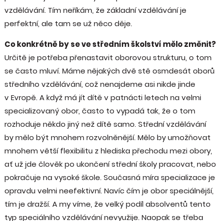
vzdělávání. Tím neříkám, že základní vzdělávání je
perfektní, ale tam se už něco děje.
Co konkrétně by se ve středním školství mělo změnit?
Určitě je potřeba přenastavit oborovou strukturu, o tom
se často mluví. Máme nějakých dvě stě osmdesát oborů
středního vzdělávání, což nenajdeme asi nikde jinde
v Evropě. A když má jít dítě v patnácti letech na velmi
specializovaný obor, často to vypadá tak, že o tom
rozhoduje někdo jiný než dítě samo. Střední vzdělávání
by mělo být mnohem rozvolněnější. Mělo by umožňovat
mnohem větší flexibilitu z hlediska přechodu mezi obory,
ať už jde člověk po ukončení střední školy pracovat, nebo
pokračuje na vysoké škole. Současná míra specializace je
opravdu velmi neefektivní. Navíc čím je obor speciálnější,
tím je dražší. A my víme, že velký podíl absolventů tento
typ speciálního vzdělávání nevyužije. Naopak se třeba