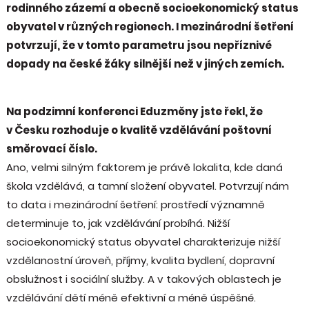
rodinného zázemí a obecně socioekonomický status
obyvatel v různých regionech. I mezinárodní šetření
potvrzují, že v tomto parametru jsou nepříznivé
dopady na české žáky silnější než v jiných zemích.
Na podzimní konferenci Eduzměny jste řekl, že
v Česku rozhoduje o kvalitě vzdělávání poštovní
směrovací číslo.
Ano, velmi silným faktorem je právě lokalita, kde daná
škola vzdělává, a tamní složení obyvatel. Potvrzují nám
to data i mezinárodní šetření: prostředí významně
determinuje to, jak vzdělávání probíhá. Nižší
socioekonomický status obyvatel charakterizuje nižší
vzdělanostní úroveň, příjmy, kvalita bydlení, dopravní
obslužnost i sociální služby. A v takových oblastech je
vzdělávání dětí méně efektivní a méně úspěšné.