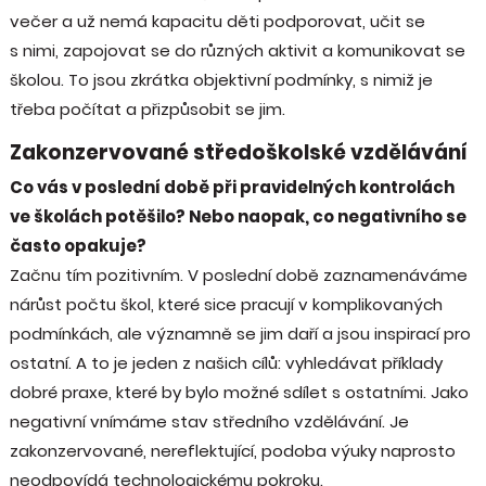
večer a už nemá kapacitu děti podporovat, učit se
s nimi, zapojovat se do různých aktivit a komunikovat se
školou. To jsou zkrátka objektivní podmínky, s nimiž je
třeba počítat a přizpůsobit se jim.
Zakonzervované středoškolské vzdělávání
Co vás v poslední době při pravidelných kontrolách
ve školách potěšilo? Nebo naopak, co negativního se
často opakuje?
Začnu tím pozitivním. V poslední době zaznamenáváme
nárůst počtu škol, které sice pracují v komplikovaných
podmínkách, ale významně se jim daří a jsou inspirací pro
ostatní. A to je jeden z našich cílů: vyhledávat příklady
dobré praxe, které by bylo možné sdílet s ostatními. Jako
negativní vnímáme stav středního vzdělávání. Je
zakonzervované, nereflektující, podoba výuky naprosto
neodpovídá technologickému pokroku.