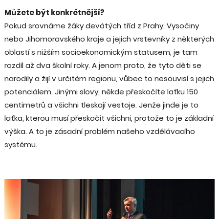
Můžete být konkrétnější?
Pokud srovnáme žáky devátých tříd z Prahy, Vysočiny
nebo Jihomoravského kraje a jejich vrstevníky z některých
oblastí s nižším socioekonomickým statusem, je tam
rozdíl až dva školní roky. A jenom proto, že tyto děti se
narodily a žijí v určitém regionu, vůbec to nesouvisí s jejich
potenciálem. Jinými slovy, někde přeskočíte laťku 150
centimetrů a všichni tleskají vestoje. Jenže jinde je to
laťka, kterou musí přeskočit všichni, protože to je základní
výška. A to je zásadní problém našeho vzdělávacího
systému.