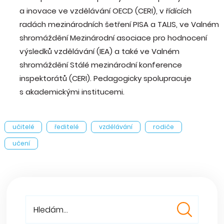
a inovace ve vzdělávání OECD (CERI), v řídících
radách mezinárodních šetření PISA a TALIS, ve Valném
shromáždění Mezinárodní asociace pro hodnocení
výsledků vzdělávání (IEA) a také ve Valném
shromáždění Stálé mezinárodní konference
inspektorátů (CERI). Pedagogicky spolupracuje
s akademickými institucemi.
učitelé
ředitelé
vzdělávání
rodiče
učení