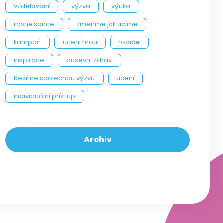
vzdělávání
výzva
výuka
rovné šance
změňme jak učíme
kampaň
učení hrou
rodiče
inspirace
duševní zdraví
Řešíme společnou výzvu
učení
individuální přístup
Archiv