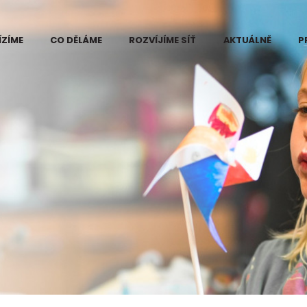
ÍZÍME
CO DĚLÁME
ROZVÍJÍME SÍŤ
AKTUÁLNĚ
P
 Eduzměna
Kde vidíme problém
ři
e změny
Projekt Eduzměna
měny
Co děláme na
ce pilotního
Kutnohorsku
ktu Eduzměna
tnohorsku
Co děláme na
Šumpersko-
né informace
Zábřežsku
ájemce
Měníme postoj ke
ra v regionech
vzdělávání
měny
Koordinace dárců