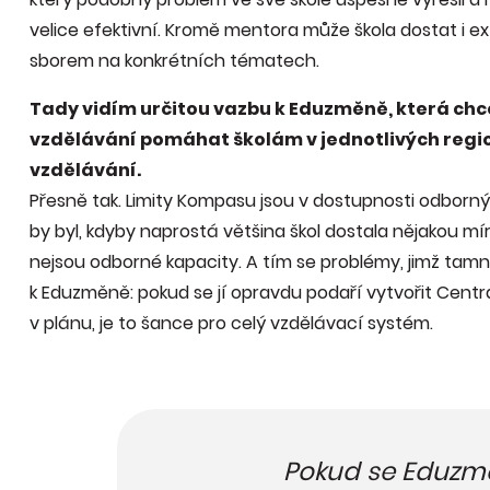
velice efektivní. Kromě mentora může škola dostat i ex
sborem na konkrétních tématech.
Tady vidím určitou vazbu k Eduzměně, která ch
vzdělávání pomáhat školám v jednotlivých regi
vzdělávání.
Přesně tak. Limity Kompasu jsou v dostupnosti odbornýc
by byl, kdyby naprostá většina škol dostala nějakou m
nejsou odborné kapacity. A tím se problémy, jimž tamn
k Eduzměně: pokud se jí opravdu podaří vytvořit Centr
v plánu, je to šance pro celý vzdělávací systém.
Pokud se Eduzm