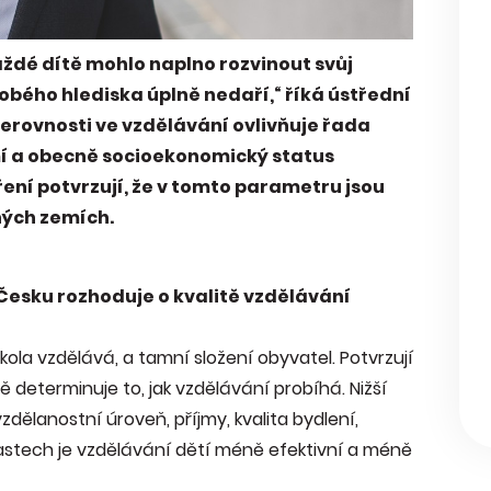
ždé dítě mohlo naplno rozvinout svůj
obého hlediska úplně nedaří,“ říká ústřední
nerovnosti ve vzdělávání ovlivňuje řada
mí a obecně socioekonomický status
ení potvrzují, že v tomto parametru jsou
iných zemích.
 Česku rozhoduje o kvalitě vzdělávání
škola vzdělává, a tamní složení obyvatel. Potvrzují
 determinuje to, jak vzdělávání probíhá. Nižší
dělanostní úroveň, příjmy, kvalita bydlení,
blastech je vzdělávání dětí méně efektivní a méně