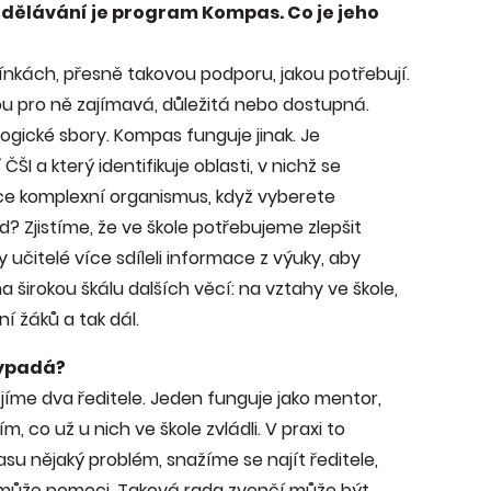
zdělávání je program Kompas. Co je jeho
ínkách, přesně takovou podporu, jakou potřebují.
ou pro ně zajímavá, důležitá nebo dostupná.
gické sbory. Kompas funguje jinak. Je
I a který identifikuje oblasti, v nichž se
soce komplexní organismus, když vyberete
ad? Zjistíme, že ve škole potřebujeme zlepšit
by učitelé více sdíleli informace z výuky, aby
 širokou škálu dalších věcí: na vztahy ve škole,
ní žáků a tak dál.
vypadá?
jíme dva ředitele. Jeden funguje jako mentor,
co už u nich ve škole zvládli. V praxi to
u nějaký problém, snažíme se najít ředitele,
a může pomoci. Taková rada zvenčí může být