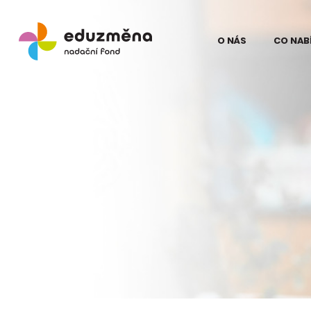
O NÁS
CO NAB
Lidé
Model
Odborní partne
Teori
Eduz
Partneři
Evalua
Pro média
proje
na Ku
Kontakt
Struč
pro z
Podpo
Eduz