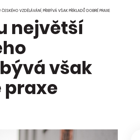
 Regionální
ci škol
 ČESKÉHO VZDĚLÁVÁNÍ, PŘIBÝVÁ VŠAK PŘÍKLADŮ DOBRÉ PRAXE
u největší
kace Mapa
y
ého
ibývá však
é praxe