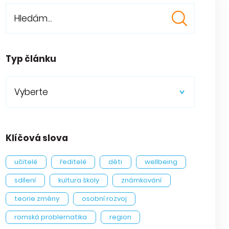
Typ článku
Vyberte
Klíčová slova
učitelé
ředitelé
děti
wellbeing
sdílení
kultura školy
známkování
teorie změny
osobní rozvoj
romská problematika
region