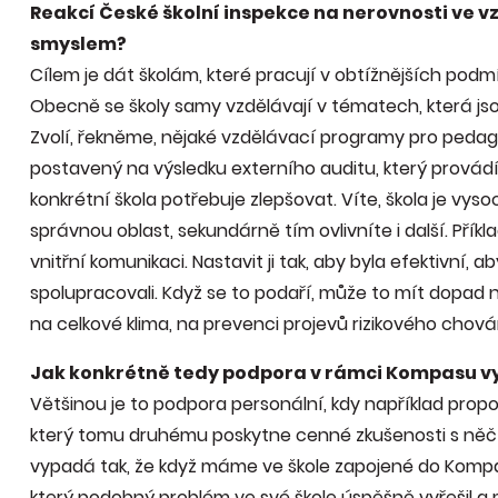
Reakcí České školní inspekce na nerovnosti ve v
smyslem?
Cílem je dát školám, které pracují v obtížnějších podm
Obecně se školy samy vzdělávají v tématech, která js
Zvolí, řekněme, nějaké vzdělávací programy pro pedago
postavený na výsledku externího auditu, který provádí ČŠ
konkrétní škola potřebuje zlepšovat. Víte, škola je vy
správnou oblast, sekundárně tím ovlivníte i další. Příkl
vnitřní komunikaci. Nastavit ji tak, aby byla efektivní, a
spolupracovali. Když se to podaří, může to mít dopad na
na celkové klima, na prevenci projevů rizikového chová
Jak konkrétně tedy podpora v rámci Kompasu 
Většinou je to podpora personální, kdy například propo
který tomu druhému poskytne cenné zkušenosti s něčím, 
vypadá tak, že když máme ve škole zapojené do Kompas
který podobný problém ve své škole úspěšně vyřešil 