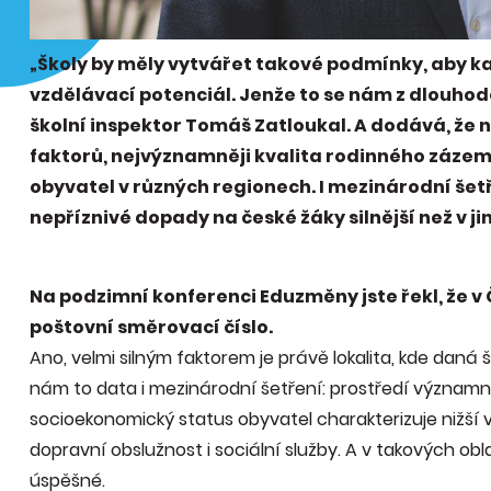
„Školy by měly vytvářet takové podmínky, aby ka
vzdělávací potenciál. Jenže to se nám z dlouhod
školní inspektor Tomáš Zatloukal. A dodává, že 
faktorů, nejvýznamněji kvalita rodinného záze
obyvatel v různých regionech. I mezinárodní šetř
nepříznivé dopady na české žáky silnější než v j
Na podzimní konferenci Eduzměny jste řekl, že v
poštovní směrovací číslo.
Ano, velmi silným faktorem je právě lokalita, kde daná 
nám to data i mezinárodní šetření: prostředí významně
socioekonomický status obyvatel charakterizuje nižší vz
dopravní obslužnost i sociální služby. A v takových o
úspěšné.