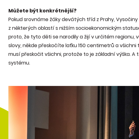
Můžete být konkrétnější?
Pokud srovnáme žáky devátých tříd z Prahy, Vysočiny 
z některých oblastí s nižším socioekonomickým statusem
proto, že tyto děti se narodily a žijí v určitém regionu,
slovy, někde přeskočíte laťku 150 centimetrů a všichni tl
musí přeskočit všichni, protože to je základní výška. 
systému.