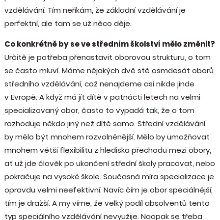
vzdělávání. Tím neříkám, že základní vzdělávání je
perfektní, ale tam se už něco děje.
Co konkrétně by se ve středním školství mělo změnit?
Určitě je potřeba přenastavit oborovou strukturu, o tom
se často mluví. Máme nějakých dvě stě osmdesát oborů
středního vzdělávání, což nenajdeme asi nikde jinde
v Evropě. A když má jít dítě v patnácti letech na velmi
specializovaný obor, často to vypadá tak, že o tom
rozhoduje někdo jiný než dítě samo. Střední vzdělávání
by mělo být mnohem rozvolněnější. Mělo by umožňovat
mnohem větší flexibilitu z hlediska přechodu mezi obory,
ať už jde člověk po ukončení střední školy pracovat, nebo
pokračuje na vysoké škole. Současná míra specializace je
opravdu velmi neefektivní. Navíc čím je obor speciálnější,
tím je dražší. A my víme, že velký podíl absolventů tento
typ speciálního vzdělávání nevyužije. Naopak se třeba