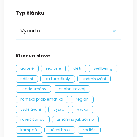
Typ článku
Vyberte
Klíčová slova
učitelé
ředitelé
děti
wellbeing
sdílení
kultura školy
známkování
teorie změny
osobní rozvoj
romská problematika
region
vzdělávání
výzva
výuka
rovné šance
změňme jak učíme
kampaň
učení hrou
rodiče