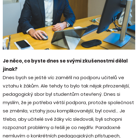
Je něco, co byste dnes se svými zkušenostmi dělal
jinak?
Dnes bych se ještě víc zaměřil na podporu učitelů ve
vztahu k žákům. Ale tehdy to bylo tak nějak přirozenější,
pedagogický sbor byl studentům otevřený. Dnes si
myslím, že je potřeba větší podpora, protože společnost
se změnila, vztahy jsou komplikovanější, byl covid… Je
třeba, aby učitelé své žáky víc sledovali, byli schopni
rozpoznat problémy a řešili je co nejdřív. Paradoxně
nemluvím o konkrétních pedagogických přístupech,