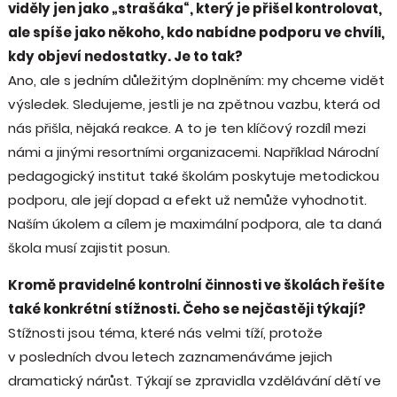
viděly jen jako „strašáka“, který je přišel kontrolovat,
ale spíše jako někoho, kdo nabídne podporu ve chvíli,
kdy objeví nedostatky. Je to tak?
Ano, ale s jedním důležitým doplněním: my chceme vidět
výsledek. Sledujeme, jestli je na zpětnou vazbu, která od
nás přišla, nějaká reakce. A to je ten klíčový rozdíl mezi
námi a jinými resortními organizacemi. Například Národní
pedagogický institut také školám poskytuje metodickou
podporu, ale její dopad a efekt už nemůže vyhodnotit.
Naším úkolem a cílem je maximální podpora, ale ta daná
škola musí zajistit posun.
Kromě pravidelné kontrolní činnosti ve školách řešíte
také konkrétní stížnosti. Čeho se nejčastěji týkají?
Stížnosti jsou téma, které nás velmi tíží, protože
v posledních dvou letech zaznamenáváme jejich
dramatický nárůst. Týkají se zpravidla vzdělávání dětí ve