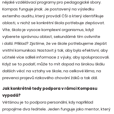
nějaké vzdělávací programy pro pedagogické sbory.
Kompas funguje jinak. Je postavený na výsledku
externího auditu, který provádí ČŠI a který identifikuje
oblasti, v nichž se konkrétní škola potřebuje zlepšovat.
Víte, škola je vysoce komplexní organismus, když
vyberete správnou oblast, sekundárně tím ovlivníte
i další. Příklad? Zjistíme, že ve škole potřebujeme zlepšit
vnitřní komunikaci. Nastavit ji tak, aby byla efektivní, aby
učitelé více sdíleli informace z výuky, aby spolupracovali.
Když se to podaří, může to mít dopad na širokou škálu
dalších věcí: na vztahy ve škole, na celkové klima, na
prevenci projevů rizikového chování žáků a tak dál.
Jak konkrétně tedy podpora v rámci Kompasu
vypadá?
Většinou je to podpora personální, kdy například
propojíme dva ředitele. Jeden funguje jako mentor, který