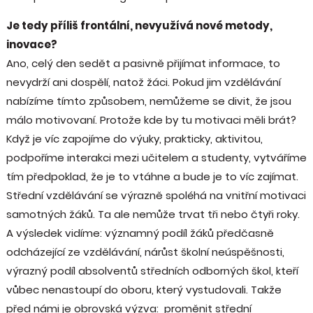
Je tedy příliš frontální, nevyužívá nové metody,
inovace?
Ano, celý den sedět a pasivně přijímat informace, to
nevydrží ani dospělí, natož žáci. Pokud jim vzdělávání
nabízíme tímto způsobem, nemůžeme se divit, že jsou
málo motivovaní. Protože kde by tu motivaci měli brát?
Když je víc zapojíme do výuky, prakticky, aktivitou,
podpoříme interakci mezi učitelem a studenty, vytváříme
tím předpoklad, že je to vtáhne a bude je to víc zajímat.
Střední vzdělávání se výrazně spoléhá na vnitřní motivaci
samotných žáků. Ta ale nemůže trvat tři nebo čtyři roky.
A výsledek vidíme: významný podíl žáků předčasně
odcházející ze vzdělávání, nárůst školní neúspěšnosti,
výrazný podíl absolventů středních odborných škol, kteří
vůbec nenastoupí do oboru, který vystudovali. Takže
před námi je obrovská výzva: proměnit střední