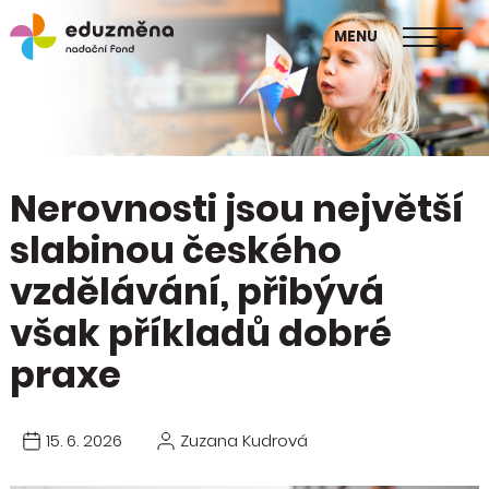
škol
MENU
Publikace Mapa změny
Nerovnosti jsou největší
slabinou českého
vzdělávání, přibývá
však příkladů dobré
praxe
15. 6. 2026
Zuzana Kudrová