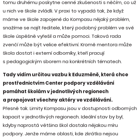
tomu druhému poskytne cenné zkušenosti s něčím, co už
u nich ve škole zvládli. V praxi to vypadá tak, že když
máme ve škole zapojené do Kompasu nějaký problém,
snažíme se najít ředitele, který podobný problém ve své
škole úspěšně vyřešil a může pomoci. Taková rada
zvenčí může být velice efektivní. Kromě mentora může
škola dostat i externí odborníky, kteří pracují
s pedagogickým sborem na konkrétních tématech.
Tady vidím určitou vazbu k Eduzměně, která chce
prostřednictvím Center podpory vzdělávání
pomáhat školám v jednotlivých regionech
a propojovat všechny aktéry ve vzdělávání.
Přesně tak. Limity Kompasu jsou v dostupnosti odborných
kapacit v jednotlivých regionech. Ideální stav by byl,
kdyby naprostá většina škol dostala nějakou míru
podpory. Jenže máme oblasti, kde zkrátka nejsou