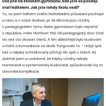
Učil jste na zlínském gymnáziu, kde jste se později
stal ředitelem. Jak jste tehdy školu vedl?
To, co jsem během svého ředitelského působení pochopil
a nesu si v sobě dodnes, je, že klíčové jsou vztahy
v pedagogickém týmu. Naše gymnázium bylo největší
v republice, mělo třiatřicet tříd, čili pedagogický sbor čítal
víc než sto dvacet členů. A tím důležitější bylo budování
vztahů a komunikace ve škole. Fungovalo to – i když spíš
než o nějaký sofistikovaný přístup šlo spíš o štěstí. Až
zpětně jsem si uvědomil, že kdyby vztahy nebyly
nastavené a systematicky budované, způsobovalo by to
obrovské komplikace.