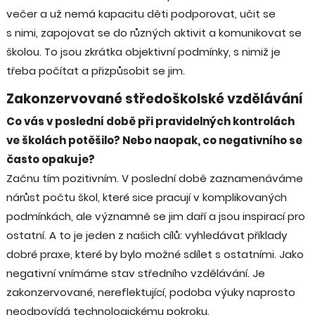
večer a už nemá kapacitu děti podporovat, učit se
s nimi, zapojovat se do různých aktivit a komunikovat se
školou. To jsou zkrátka objektivní podmínky, s nimiž je
třeba počítat a přizpůsobit se jim.
Zakonzervované středoškolské vzdělávání
Co vás v poslední době při pravidelných kontrolách
ve školách potěšilo? Nebo naopak, co negativního se
často opakuje?
Začnu tím pozitivním. V poslední době zaznamenáváme
nárůst počtu škol, které sice pracují v komplikovaných
podmínkách, ale významně se jim daří a jsou inspirací pro
ostatní. A to je jeden z našich cílů: vyhledávat příklady
dobré praxe, které by bylo možné sdílet s ostatními. Jako
negativní vnímáme stav středního vzdělávání. Je
zakonzervované, nereflektující, podoba výuky naprosto
neodpovídá technologickému pokroku.