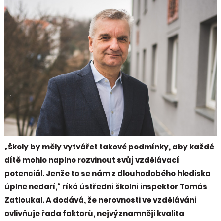
„Školy by měly vytvářet takové podmínky, aby každé
dítě mohlo naplno rozvinout svůj vzdělávací
potenciál. Jenže to se nám z dlouhodobého hlediska
úplně nedaří,“ říká ústřední školní inspektor Tomáš
Zatloukal. A dodává, že nerovnosti ve vzdělávání
ovlivňuje řada faktorů, nejvýznamněji kvalita