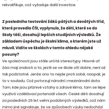
rekvalifikuje, což vyžaduje další investice.
Z posledního testování žáků pátých a devátých tříd,
které provedla ČŠI, vyplynulo, že děti, které se do
školy těší, dosahují lepších studijních výsledků. Že
základem úspěchu je školní klima, o kterém jste už
mluvil. Vidíte ve školách v tomto ohledu nějaké
posuny?
Ve společnosti jsou stále určité stereotypy. Hlavně ať
žáci mají znalosti a to, jestli se ve škole cítí dobře, není až
tak podstatné. Jenže ono to nejde proti sobě, naopak, je
to v souladu. Což potvrzují národní i mezinárodní data.
Tam, kde jsou příznivé vztahy a zdravé klima, tam se lépe
využívá vzdělávací potenciál všech. České děti dosahují
za posledních 25 let velmi podobných výsledků, což nám
mimo jiné signalizuje, že ve způsobech výuky nedochází