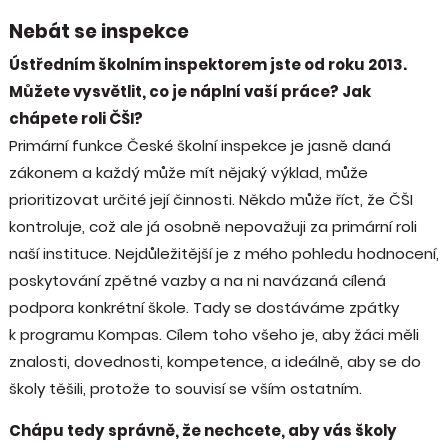
Nebát se inspekce
Ústředním školním inspektorem jste od roku 2013.
Můžete vysvětlit, co je náplní vaší práce? Jak
chápete roli ČŠI?
Primární funkce České školní inspekce je jasně daná
zákonem a každý může mít nějaký výklad, může
prioritizovat určité její činnosti. Někdo může říct, že ČŠI
kontroluje, což ale já osobně nepovažuji za primární roli
naší instituce. Nejdůležitější je z mého pohledu hodnocení,
poskytování zpětné vazby a na ni navázaná cílená
podpora konkrétní škole. Tady se dostáváme zpátky
k programu Kompas. Cílem toho všeho je, aby žáci měli
znalosti, dovednosti, kompetence, a ideálně, aby se do
školy těšili, protože to souvisí se vším ostatním.
Chápu tedy správně, že nechcete, aby vás školy