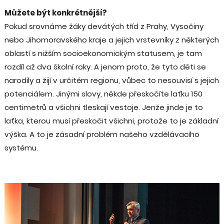
Můžete být konkrétnější?
Pokud srovnáme žáky devátých tříd z Prahy, Vysočiny
nebo Jihomoravského kraje a jejich vrstevníky z některých
oblastí s nižším socioekonomickým statusem, je tam
rozdíl až dva školní roky. A jenom proto, že tyto děti se
narodily a žijí v určitém regionu, vůbec to nesouvisí s jejich
potenciálem. Jinými slovy, někde přeskočíte laťku 150
centimetrů a všichni tleskají vestoje. Jenže jinde je to
laťka, kterou musí přeskočit všichni, protože to je základní
výška. A to je zásadní problém našeho vzdělávacího
systému.