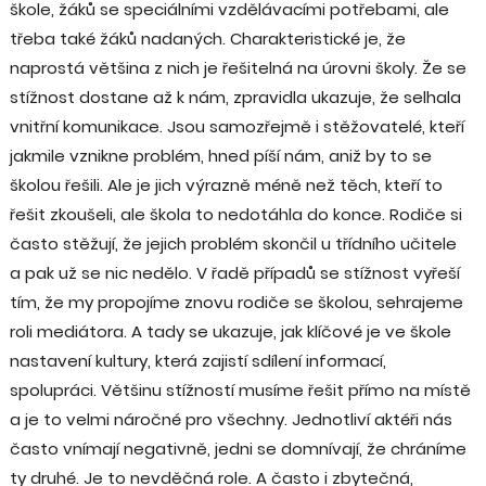
škole, žáků se speciálními vzdělávacími potřebami, ale
třeba také žáků nadaných. Charakteristické je, že
naprostá většina z nich je řešitelná na úrovni školy. Že se
stížnost dostane až k nám, zpravidla ukazuje, že selhala
vnitřní komunikace. Jsou samozřejmě i stěžovatelé, kteří
jakmile vznikne problém, hned píší nám, aniž by to se
školou řešili. Ale je jich výrazně méně než těch, kteří to
řešit zkoušeli, ale škola to nedotáhla do konce. Rodiče si
často stěžují, že jejich problém skončil u třídního učitele
a pak už se nic nedělo. V řadě případů se stížnost vyřeší
tím, že my propojíme znovu rodiče se školou, sehrajeme
roli mediátora. A tady se ukazuje, jak klíčové je ve škole
nastavení kultury, která zajistí sdílení informací,
spolupráci. Většinu stížností musíme řešit přímo na místě
a je to velmi náročné pro všechny. Jednotliví aktéři nás
často vnímají negativně, jedni se domnívají, že chráníme
ty druhé. Je to nevděčná role. A často i zbytečná,