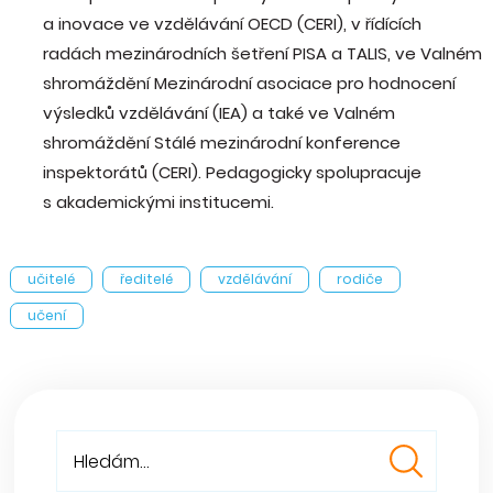
a inovace ve vzdělávání OECD (CERI), v řídících
radách mezinárodních šetření PISA a TALIS, ve Valném
shromáždění Mezinárodní asociace pro hodnocení
výsledků vzdělávání (IEA) a také ve Valném
shromáždění Stálé mezinárodní konference
inspektorátů (CERI). Pedagogicky spolupracuje
s akademickými institucemi.
učitelé
ředitelé
vzdělávání
rodiče
učení