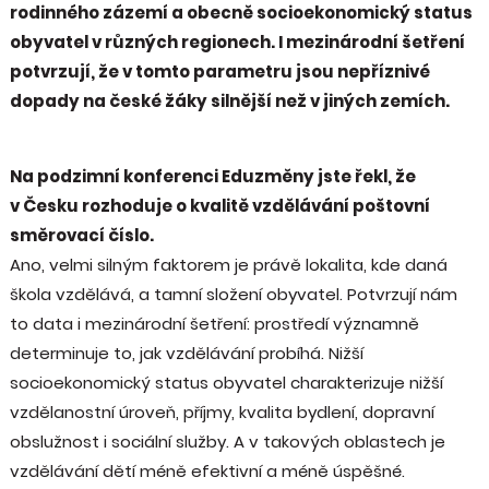
rodinného zázemí a obecně socioekonomický status
obyvatel v různých regionech. I mezinárodní šetření
potvrzují, že v tomto parametru jsou nepříznivé
dopady na české žáky silnější než v jiných zemích.
Na podzimní konferenci Eduzměny jste řekl, že
v Česku rozhoduje o kvalitě vzdělávání poštovní
směrovací číslo.
Ano, velmi silným faktorem je právě lokalita, kde daná
škola vzdělává, a tamní složení obyvatel. Potvrzují nám
to data i mezinárodní šetření: prostředí významně
determinuje to, jak vzdělávání probíhá. Nižší
socioekonomický status obyvatel charakterizuje nižší
vzdělanostní úroveň, příjmy, kvalita bydlení, dopravní
obslužnost i sociální služby. A v takových oblastech je
vzdělávání dětí méně efektivní a méně úspěšné.