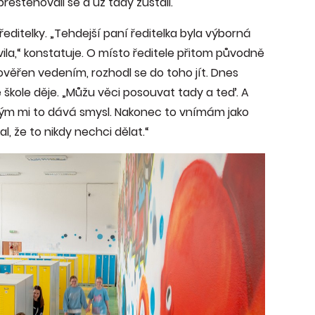
přestěhovali se a už tady zůstali.
ředitelky. „Tehdejší paní ředitelka byla výborná
la,“ konstatuje. O místo ředitele přitom původně
pověřen vedením, rozhodl se do toho jít. Dnes
 ve škole děje. „Můžu věci posouvat tady a teď. A
rým mi to dává smysl. Nakonec to vnímám jako
al, že to nikdy nechci dělat.“