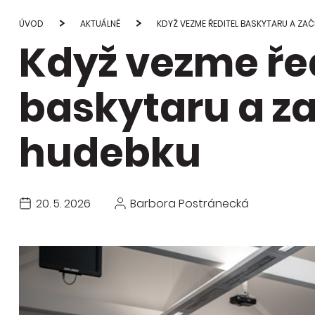
Studie
průvod
ÚVOD
AKTUÁLNĚ
KDYŽ VEZME ŘEDITEL BASKYTARU A ZAČ
Když vezme řed
Publi
změn
baskytaru a za
hudebku
20. 5. 2026
Barbora Postránecká