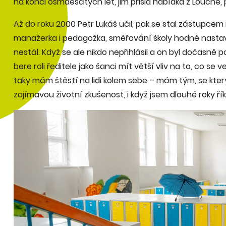
na konci osmdesátých let, jim přišla nabídka z Loučné, 
Až do roku 2000 Petr Lukáš učil, pak se stal zástupcem 
manažerka i pedagožka, směřování školy hodně nastavi
nestál. Když se ale nikdo nepřihlásil a on byl dočasně 
bere roli ředitele jako šanci mít větší vliv na to, co se
taky mám štěstí na lidi kolem sebe – mám tým, se kte
zajímavou životní zkušenost, i když jsem dlouhé roky řík