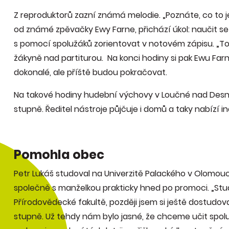
Z reproduktorů zazní známá melodie. „Poznáte, co to je?
od známé zpěvačky Ewy Farne, přichází úkol: naučit se
s pomocí spolužáků zorientovat v notovém zápisu. „Tohl
žákyně nad partiturou. Na konci hodiny si pak Ewu Farn
dokonalé, ale příště budou pokračovat.
Na takové hodiny hudební výchovy v Loučné nad Desn
stupně. Ředitel nástroje půjčuje i domů a taky nabízí
Pomohla obec
Petr Lukáš studoval na Univerzitě Palackého v Olomouci
společně s manželkou prakticky hned po promoci. „Stu
Přírodovědecké fakultě, později jsem si ještě dostudova
stupně. Už tehdy nám bylo jasné, že chceme učit spolu,“