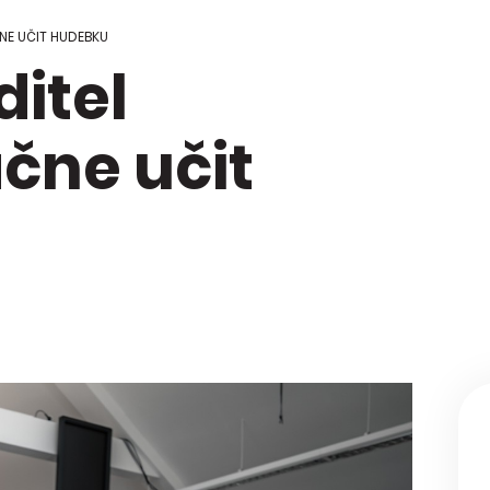
 Regionální
ci škol
NE UČIT HUDEBKU
itel
kace Mapa
y
čne učit