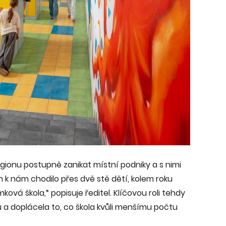
egionu postupně zanikat místní podniky a s nimi
 k nám chodilo přes dvě stě dětí, kolem roku
mková škola,“ popisuje ředitel. Klíčovou roli tehdy
 a doplácela to, co škola kvůli menšímu počtu