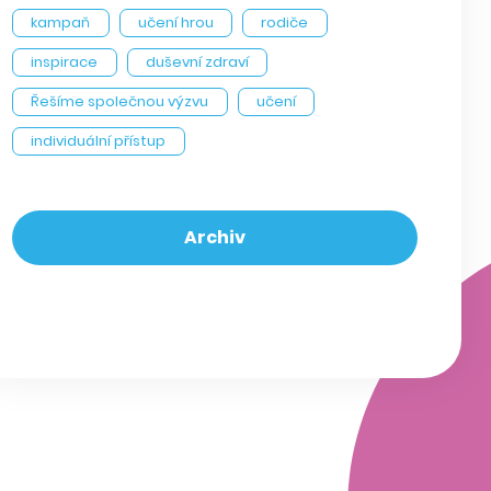
kampaň
učení hrou
rodiče
inspirace
duševní zdraví
Řešíme společnou výzvu
učení
individuální přístup
Archiv