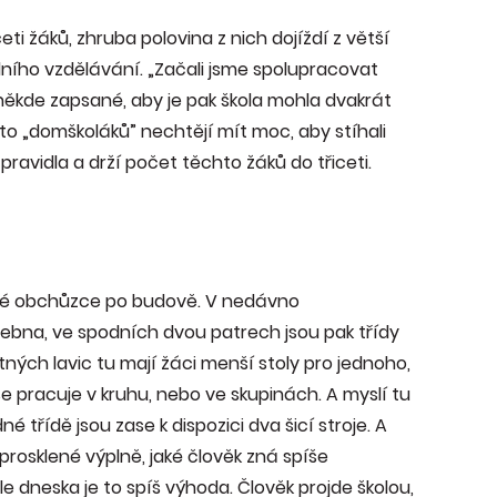
ti žáků, zhruba polovina z nich dojíždí z větší
lního vzdělávání. „Začali jsme spolupracovat
t někde zapsané, aby je pak škola mohla dvakrát
hto „domškoláků” nechtějí mít moc, aby stíhali
á pravidla a drží počet těchto žáků do třiceti.
letmé obchůzce po budově. V nedávno
ebna, ve spodních dvou patrech jsou pak třídy
ch lavic tu mají žáci menší stoly pro jednoho,
e pracuje v kruhu, nebo ve skupinách. A myslí tu
é třídě jsou zase k dispozici dva šicí stroje. A
prosklené výplně, jaké člověk zná spíše
le dneska je to spíš výhoda. Člověk projde školou,