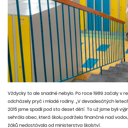
Vždycky to ale snadné nebylo. Po roce 1989 začaly v r
odcházely pryč i mladé rodiny. „V devadesátých letech
2015 jsme spadli pod sto deset dětí. To už jsme byli výji
sehrála obec, která školu podržela finančně nad vodou
žáků nedostávala od ministerstva školství.