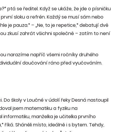
“ ptá se ředitel. Když se ukáže, že jde o písničku
 první sloku a refrén. Každý se musí sám nebo
e je pauza.“ – „Ne, to je repetice,“ debatují dvě
ou zkusí zahrát všichni společně – zatím to není
ou narazíme napříč všemi ročníky druhého
 individuální doučování ráno před vyučováním.
. Do školy v Loučné v údolí řeky Desná nastoupil
doval jsem matematiku a fyziku na
l informatiku, manželka je učitelka prvního
 říká. Sháněli místo, ideálně i s bytem. Tehdy,