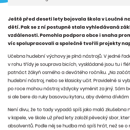
Ještě před deseti lety bojovala škola v Loučné 
dětí. Pak se z ní postupně stala vyhledávaná zákl
vzdálenosti. Pomohla podpora obce i snaha proměn
víc spolupracovali a společně tvořili projekty na
Učebna hudební výchovy je plná nástrojů. V jedné řadě 
v rohu třídy je souprava bicích, vyskládané jsou tu i 
patnáct žákyň osmého a devátého ročníku. „Na začátku 
hudební nástroj, nebo se klasicky učit. Pravidelně si vybír
po roce mohou nástroj vždycky vyměnit za jiný. Sám b
si ale bere do ruky basovou kytaru, aby dvěma dívkám 
Není divu, že to tady vypadá spíš jako malá zkušebna ne
v kapele, ve škole už před lety založil pěvecký sbor, k
absolventů. Podle něj se hudba má spíš hrát, než se o n