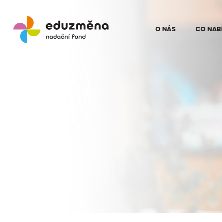
O NÁS
CO NAB
Lidé
Model
Odborní partne
Teori
Eduz
Partneři
Evalua
Pro média
proje
na Ku
Kontakt
Struč
pro z
Podpo
Eduz