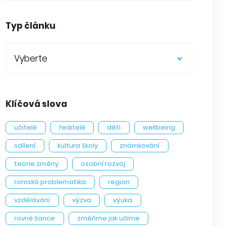
Typ článku
Vyberte
Klíčová slova
učitelé
ředitelé
děti
wellbeing
sdílení
kultura školy
známkování
teorie změny
osobní rozvoj
romská problematika
region
vzdělávání
výzva
výuka
rovné šance
změňme jak učíme