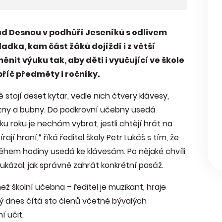
nad Desnou v podhůří Jeseníků s odlivem
adka, kam část žáků dojíždí i z větší
it výuku tak, aby děti i vyučující ve škole
příč předměty i ročníky.
stojí deset kytar, vedle nich čtvery klávesy,
flétny a bubny. Do podkrovní učebny usedá
roku je nechám vybrat, jestli chtějí hrát na
ají hraní,“ říká ředitel školy Petr Lukáš s tím, že
ěhem hodiny usedá ke klávesám. Po nějaké chvíli
ukázal, jak správně zahrát konkrétní pasáž.
ž školní učebna – ředitel je muzikant, hraje
terý dnes čítá sto členů včetně bývalých
í učit.