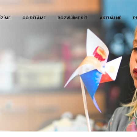
ÍZÍME
CO DĚLÁME
ROZVÍJÍME SÍŤ
AKTUÁLNĚ
P
 Eduzměna
Kde vidíme problém
ři
e změny
Projekt Eduzměna
měny
Co děláme na
ce pilotního
Kutnohorsku
ktu Eduzměna
tnohorsku
Co děláme na
Šumpersko-
né informace
Zábřežsku
ájemce
Měníme postoj ke
ra v regionech
vzdělávání
měny
Koordinace dárců