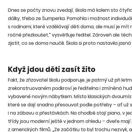
Dnes se počty znovu zvedají, škola má kolem sto čtyřice
dálky, třeba ze Šumperka. Pomohla i možnost individuá
s rodinami, které vzdělávají děti doma, ale musí je mí
ročně přezkoušet,” vysvětluje ředitel. Zároveň ale těc
zjistit, co se doma naučili. Škola si proto nastavila jasn
Když jdou děti zasít žito
Fakt, že zřizovatel školu podporuje, je patrný už při 
zrekonstruovaném podkroví je ředitelna i zmíněná hud
vybavené novým nábytkem. Místo klasických dvoumístný
které se dají snadno přesouvat podle potřeby – ať už s
i na zábavu o přestávkách. Na chodbě stojí piano, v jedn
třídy jsou moderní ještě v jednom ohledu – dveře mají 
z amerických filmů. „Ze začátku to byl trochu nezvyk, a