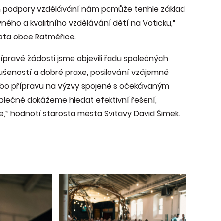
rum podpory vzdělávání nám pomůže tenhle základ
ovného a kvalitního vzdělávání dětí na Voticku,“
rosta obce Ratměřice.
řípravě žádosti jsme objevili řadu společných
 zkušeností a dobré praxe, posilování vzájemné
nebo přípravu na výzvy spojené s očekávaným
olečně dokážeme hledat efektivní řešení,
e,“ hodnotí starosta města Svitavy David Šimek.