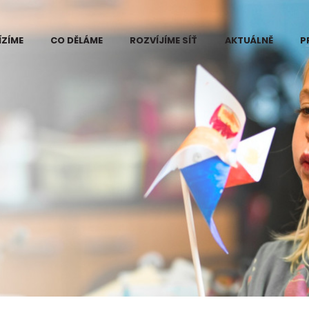
ÍZÍME
CO DĚLÁME
ROZVÍJÍME SÍŤ
AKTUÁLNĚ
P
 Eduzměna
Kde vidíme problém
ři
e změny
Projekt Eduzměna
měny
Co děláme na
ce pilotního
Kutnohorsku
ktu Eduzměna
tnohorsku
Co děláme na
Šumpersko-
né informace
Zábřežsku
ájemce
Měníme postoj ke
ra v regionech
vzdělávání
měny
Koordinace dárců