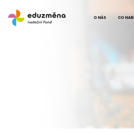
O NÁS
CO NAB
Lidé
Model
Odborní partne
Teori
Eduz
Partneři
Evalua
Pro média
proje
na Ku
Kontakt
Struč
pro z
Podpo
Eduz