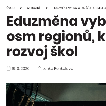
Studie
průvod
ÚVOD
AKTUÁLNĚ
EDUZMĚNA VYBRALA DALŠÍCH OSM REG
Eduzměna vybr
Publi
změn
osm regionů, 
rozvoj škol
19. 6. 2026
Lenka Penkalová