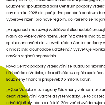
Eduzměna spoluzaložila další Centrum podpory vzděláv
aby do roku 2028 alespoň jedno podobné centrum fungo
výběrové řízení pro nové regiony, do kterého se na jař
„V regionech na rozvoji vzdělávání dlouhodobě pracují 
hlásily do výběrového řízení. Jedním z kritérií bylo to, 
spolufinancování aktivit vznikajících Center podpory vz
činnost byla dlouhodobě udržitelná,“ vysvětluje Moni
nových regionů odpovídala.
Nová Centra podpory vzdělávání se budou od školníh
Hřebečska a Voticka, kde s přihláškou uspělo společens
Eduzměny finanční příspěvek 3,5 milionu korun.
„Výběr Voticka mezi regiony Eduzměny vnímám jako pot
dělat vzdělávání kvalitně a systematicky. Je to částe
odvádějí školy, obce a učitelé. Zároveň si uvědomujeme, 