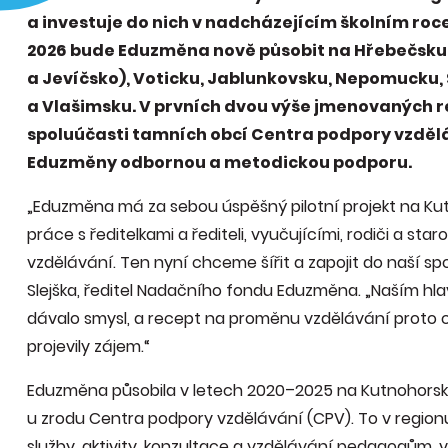
a investuje do nich v nadcházejícím školním roce
2026 bude Eduzměna nově působit na Hřebečsku
a Jevíčsko), Voticku, Jablunkovsku, Nepomucku,
a Vlašimsku. V prvních dvou výše jmenovaných r
spoluúčasti tamních obcí Centra podpory vzděláv
Eduzměny odbornou a metodickou podporu.
„Eduzměna má za sebou úspěšný pilotní projekt na Kut
práce s ředitelkami a řediteli, vyučujícími, rodiči a st
vzdělávání. Ten nyní chceme šířit a zapojit do naší spo
Slejška, ředitel Nadačního fondu Eduzměna. „Naším hlavn
dávalo smysl, a recept na proměnu vzdělávání proto ch
projevily zájem.“
Eduzměna působila v letech 2020–2025 na Kutnohorsku,
u zrodu Centra podpory vzdělávání (CPV). To v regionu
služby, aktivity, konzultace a vzdělávání pedagogům, v