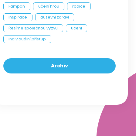
kampaň
učení hrou
rodiče
inspirace
duševní zdraví
Řešíme společnou výzvu
učení
individuální přístup
Archiv