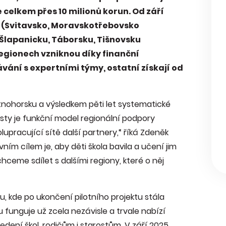
 celkem přes 10 milionů korun. Od září
 (Svitavsko, Moravskotřebovsko
 Šlapanicku, Táborsku, Tišnovsku
egionech vzniknou díky finanční
ání s expertními týmy, ostatní získají od
nohorsku a výsledkem pěti let systematické
arosty je funkční model regionální podpory
lupracující sítě další partnery,“ říká Zdeněk
ím cílem je, aby děti škola bavila a učení jim
ceme sdílet s dalšími regiony, které o něj
 kde po ukončení pilotního projektu stála
 funguje už zcela nezávisle a trvale nabízí
edení škol, rodičům i starostům. V září 2025