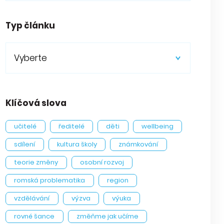
Typ článku
Vyberte
Klíčová slova
učitelé
ředitelé
děti
wellbeing
sdílení
kultura školy
známkování
teorie změny
osobní rozvoj
romská problematika
region
vzdělávání
výzva
výuka
rovné šance
změňme jak učíme