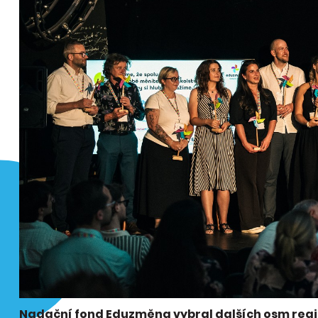
Nadační fond Eduzměna vybral dalších osm region