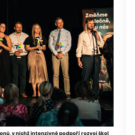
ů, v nichž intenzivně podpoří rozvoj škol