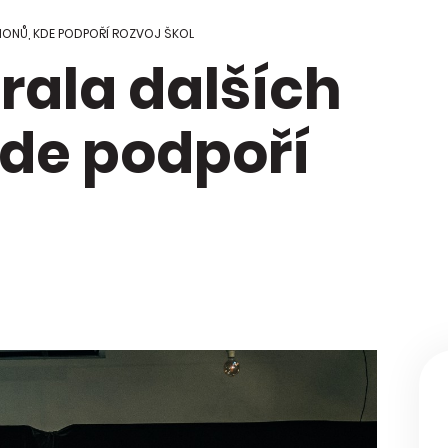
 Regionální
ci škol
IONŮ, KDE PODPOŘÍ ROZVOJ ŠKOL
ala dalších
kace Mapa
y
kde podpoří