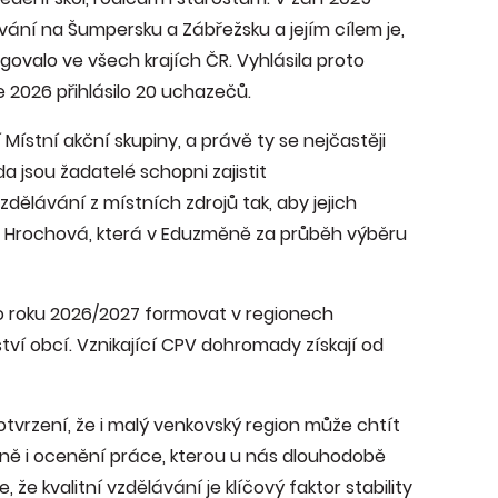
ání na Šumpersku a Zábřežsku a jejím cílem je,
valo ve všech krajích ČR. Vyhlásila proto
e 2026 přihlásilo 20 uchazečů.
Místní akční skupiny, a právě ty se nejčastěji
zda jsou žadatelé schopni zajistit
dělávání z místních zdrojů tak, aby jejich
ka Hrochová, která v Eduzměně za průběh výběru
o roku 2026/2027 formovat v regionech
tví obcí. Vznikající CPV dohromady získají od
vrzení, že i malý venkovský region může chtít
čně i ocenění práce, kterou u nás dlouhodobě
že kvalitní vzdělávání je klíčový faktor stability