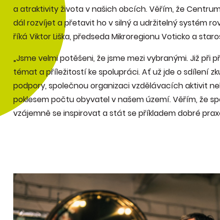
a atraktivity života v našich obcích. Věřím, že Cent
dál rozvíjet a přetavit ho v silný a udržitelný systém r
říká Viktor Liška, předseda Mikroregionu Voticko a sta
„Jsme velmi potěšeni, že jsme mezi vybranými. Již při p
témat a příležitostí ke spolupráci. Ať už jde o sdílení
podpory, společnou organizaci vzdělávacích aktivit 
poklesem počtu obyvatel v našem území. Věřím, že sp
vzájemně se inspirovat a stát se příkladem dobré prax