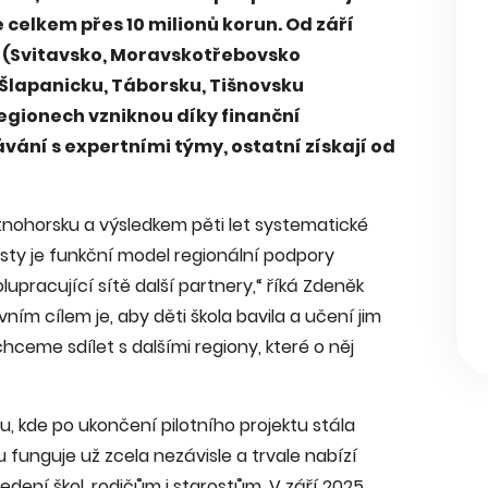
 celkem přes 10 milionů korun. Od září
 (Svitavsko, Moravskotřebovsko
 Šlapanicku, Táborsku, Tišnovsku
egionech vzniknou díky finanční
ání s expertními týmy, ostatní získají od
nohorsku a výsledkem pěti let systematické
arosty je funkční model regionální podpory
lupracující sítě další partnery,“ říká Zdeněk
ím cílem je, aby děti škola bavila a učení jim
ceme sdílet s dalšími regiony, které o něj
 kde po ukončení pilotního projektu stála
 funguje už zcela nezávisle a trvale nabízí
edení škol, rodičům i starostům. V září 2025