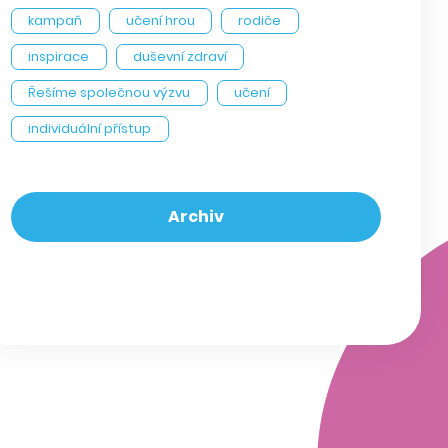
kampaň
učení hrou
rodiče
inspirace
duševní zdraví
Řešíme společnou výzvu
učení
individuální přístup
Archiv