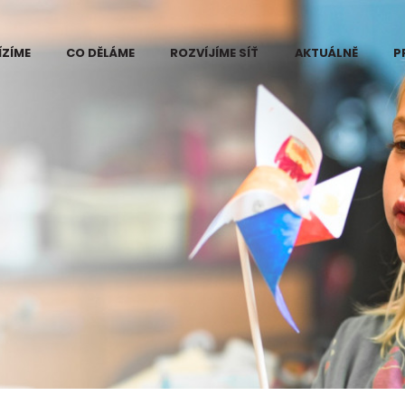
ÍZÍME
CO DĚLÁME
ROZVÍJÍME SÍŤ
AKTUÁLNĚ
P
 Eduzměna
Kde vidíme problém
ři
e změny
Projekt Eduzměna
měny
Co děláme na
ce pilotního
Kutnohorsku
ktu Eduzměna
tnohorsku
Co děláme na
Šumpersko-
né informace
Zábřežsku
ájemce
Měníme postoj ke
ra v regionech
vzdělávání
měny
Koordinace dárců