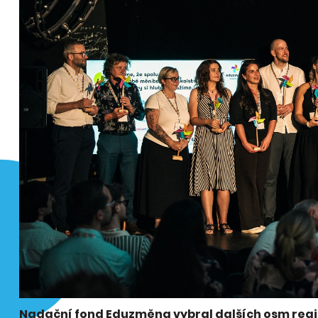
Nadační fond Eduzměna vybral dalších osm region