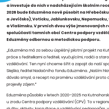
a investuje do nich v nadcházejícím školním roce
2026 bude Eduzměna nově působit na Hřebečsku
a Jevíčsko), Voticku, Jablunkovsku, Nepomucku,
a Vlašimsku. V prvních dvou výše jmenovaných r
spoluúčasti tamních obcí Centra podpory vzděláv
Eduzměny odbornou a metodickou podporu.
„Eduzměna má za sebou úspěšný pilotní projekt na Kut
práce s ředitelkami a řediteli, vyučujícími, rodiči a st
vzdělávání. Ten nyní chceme šířit a zapojit do naší spo
Slejška, ředitel Nadačního fondu Eduzměna. „Naším hlavn
dávalo smysl, a recept na proměnu vzdělávání proto ch
projevily zájem.“
Eduzměna působila v letech 2020–2025 na Kutnohorsku,
u zrodu Centra podpory vzdělávání (CPV). To v regionu
služby, aktivity, konzultace a vzdělávání pedagogům, v