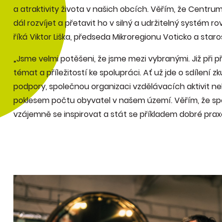
a atraktivity života v našich obcích. Věřím, že Cent
dál rozvíjet a přetavit ho v silný a udržitelný systém r
říká Viktor Liška, předseda Mikroregionu Voticko a sta
„Jsme velmi potěšeni, že jsme mezi vybranými. Již při p
témat a příležitostí ke spolupráci. Ať už jde o sdílení
podpory, společnou organizaci vzdělávacích aktivit 
poklesem počtu obyvatel v našem území. Věřím, že sp
vzájemně se inspirovat a stát se příkladem dobré prax