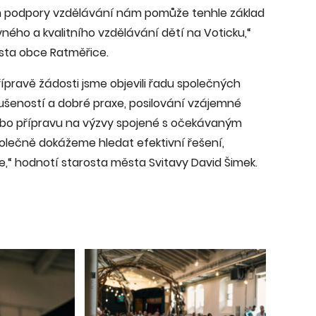
rum podpory vzdělávání nám pomůže tenhle základ
ovného a kvalitního vzdělávání dětí na Voticku,“
rosta obce Ratměřice.
řípravě žádosti jsme objevili řadu společných
 zkušeností a dobré praxe, posilování vzájemné
nebo přípravu na výzvy spojené s očekávaným
olečně dokážeme hledat efektivní řešení,
e,“ hodnotí starosta města Svitavy David Šimek.