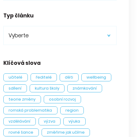
Typ článku
Vyberte
Klíčová slova
učitelé
ředitelé
děti
wellbeing
sdílení
kultura školy
známkování
teorie změny
osobní rozvoj
romská problematika
region
vzdělávání
výzva
výuka
rovné šance
změňme jak učíme