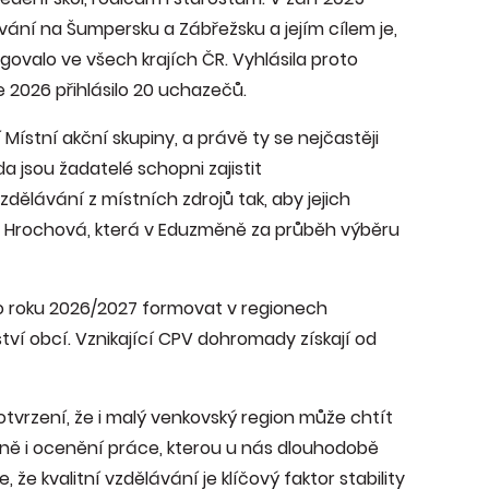
ání na Šumpersku a Zábřežsku a jejím cílem je,
valo ve všech krajích ČR. Vyhlásila proto
e 2026 přihlásilo 20 uchazečů.
Místní akční skupiny, a právě ty se nejčastěji
zda jsou žadatelé schopni zajistit
dělávání z místních zdrojů tak, aby jejich
ka Hrochová, která v Eduzměně za průběh výběru
o roku 2026/2027 formovat v regionech
tví obcí. Vznikající CPV dohromady získají od
vrzení, že i malý venkovský region může chtít
čně i ocenění práce, kterou u nás dlouhodobě
že kvalitní vzdělávání je klíčový faktor stability