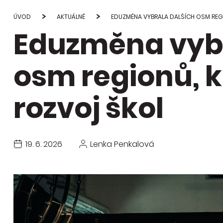
Studie
průvod
ÚVOD
AKTUÁLNĚ
EDUZMĚNA VYBRALA DALŠÍCH OSM REG
Eduzměna vybr
Publi
změn
osm regionů, 
rozvoj škol
19. 6. 2026
Lenka Penkalová