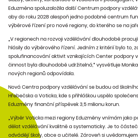
Eduzměna spoluzaložila další Centrum podpory vzděláv
aby do roku 2028 alespoň jedno podobné centrum fungo
výběrové řízení pro nové regiony, do kterého se na jař
„V regionech na rozvoji vzdělávání dlouhodobě pracují 
hlásily do výběrového řízení. Jedním z kritérií bylo to, 
spolufinancování aktivit vznikajících Center podpory vz
činnost byla dlouhodobě udržitelná,“ vysvětluje Moni
nových regionů odpovídala.
Nová Centra podpory vzdělávání se budou od školníh
Hřebečska a Voticka, kde s přihláškou uspělo společens
Eduzměny finanční příspěvek 3,5 milionu korun.
„Výběr Voticka mezi regiony Eduzměny vnímám jako pot
dělat vzdělávání kvalitně a systematicky. Je to částe
odvádějí školy, obce a učitelé. Zároveň si uvědomujeme, 