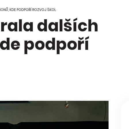
 Regionální
ci škol
IONŮ, KDE PODPOŘÍ ROZVOJ ŠKOL
ala dalších
kace Mapa
y
kde podpoří