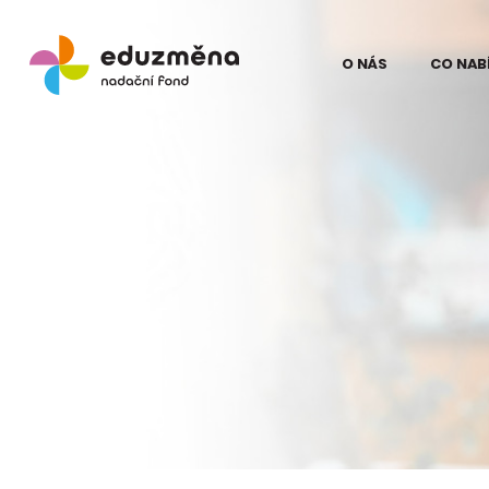
O NÁS
CO NAB
Lidé
Model
Odborní partne
Teori
Eduz
Partneři
Evalua
Pro média
proje
na Ku
Kontakt
Struč
pro z
Podpo
Eduz