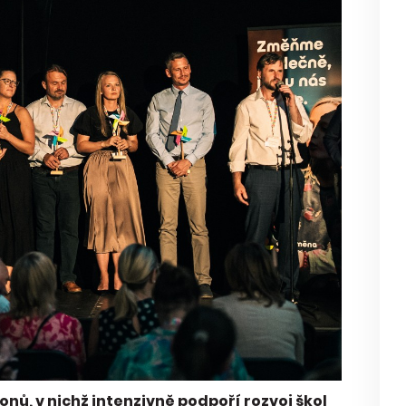
ů, v nichž intenzivně podpoří rozvoj škol