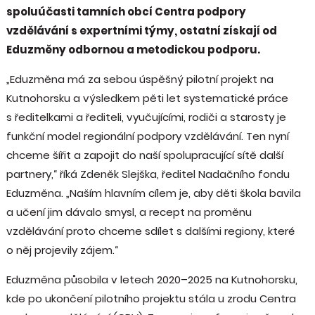
spoluúčasti tamních obcí Centra podpory
vzdělávání s expertními týmy, ostatní získají od
Eduzměny odbornou a metodickou podporu.
„Eduzměna má za sebou úspěšný pilotní projekt na
Kutnohorsku a výsledkem pěti let systematické práce
s ředitelkami a řediteli, vyučujícími, rodiči a starosty je
funkční model regionální podpory vzdělávání. Ten nyní
chceme šířit a zapojit do naší spolupracující sítě další
partnery,“ říká Zdeněk Slejška, ředitel Nadačního fondu
Eduzměna. „Naším hlavním cílem je, aby děti škola bavila
a učení jim dávalo smysl, a recept na proměnu
vzdělávání proto chceme sdílet s dalšími regiony, které
o něj projevily zájem.“
Eduzměna působila v letech 2020–2025 na Kutnohorsku,
kde po ukončení pilotního projektu stála u zrodu Centra