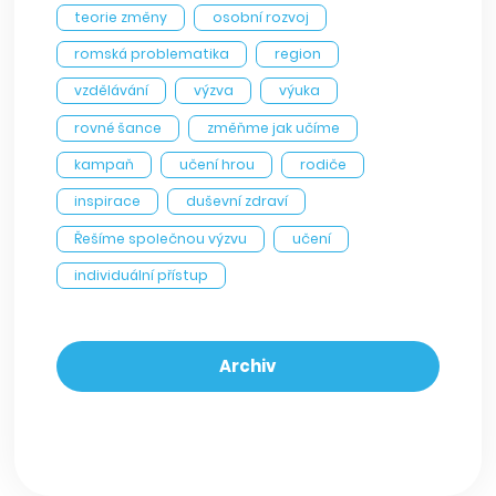
teorie změny
osobní rozvoj
romská problematika
region
vzdělávání
výzva
výuka
rovné šance
změňme jak učíme
kampaň
učení hrou
rodiče
inspirace
duševní zdraví
Řešíme společnou výzvu
učení
individuální přístup
Archiv