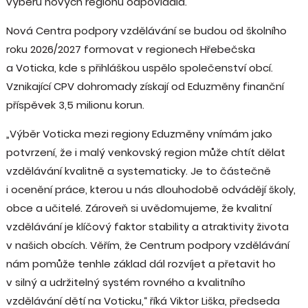
výběru nových regionů odpovídala.
Nová Centra podpory vzdělávání se budou od školního
roku 2026/2027 formovat v regionech Hřebečska
a Voticka, kde s přihláškou uspělo společenství obcí.
Vznikající CPV dohromady získají od Eduzměny finanční
příspěvek 3,5 milionu korun.
„Výběr Voticka mezi regiony Eduzměny vnímám jako
potvrzení, že i malý venkovský region může chtít dělat
vzdělávání kvalitně a systematicky. Je to částečně
i ocenění práce, kterou u nás dlouhodobě odvádějí školy,
obce a učitelé. Zároveň si uvědomujeme, že kvalitní
vzdělávání je klíčový faktor stability a atraktivity života
v našich obcích. Věřím, že Centrum podpory vzdělávání
nám pomůže tenhle základ dál rozvíjet a přetavit ho
v silný a udržitelný systém rovného a kvalitního
vzdělávání dětí na Voticku,“ říká Viktor Liška, předseda