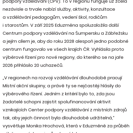
podpory vzdělávání (CPV). To v regionu funguje už zcela
nezávisle a trvale nabízí služby, aktivity, konzultace
a vzdělávání pedagogům, vedení škol, rodičům
i starostům. V září 2025 Eduzměna spoluzaložila další
Centrum podpory vzdělávání na Šumpersku a Zábřežsku
a jejím cílem je, aby do roku 2028 alespoň jedno podobné
centrum fungovalo ve všech krajích ČR. Vyhlásila proto
výběrové řízení pro nové regiony, do kterého se na jaře
2026 přihlásilo 20 uchazečů.
„V regionech na rozvoji vzdělávání dlouhodobě pracují
Místní akční skupiny, a právě ty se nejčastěji hlásily do
výběrového řízení. Jedním z kritérií bylo to, zda jsou
žadatelé schopni zajistit spolufinancování aktivit
vznikajících Center podpory vzdělávání z místních zdrojů
tak, aby jejich činnost byla dlouhodobě udržitelná,“
vysvětluje Monika Hrochová, která v Eduzměně za průběh