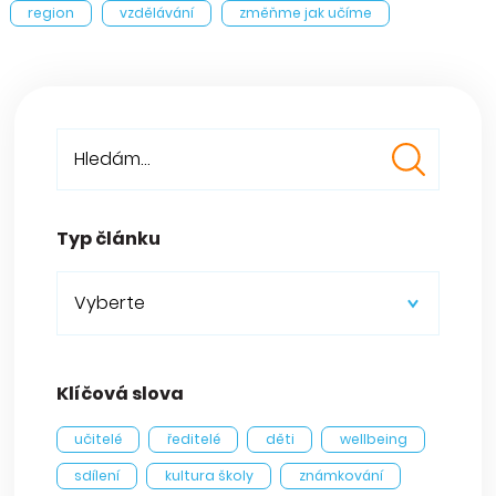
region
vzdělávání
změňme jak učíme
Typ článku
Vyberte
Klíčová slova
učitelé
ředitelé
děti
wellbeing
sdílení
kultura školy
známkování