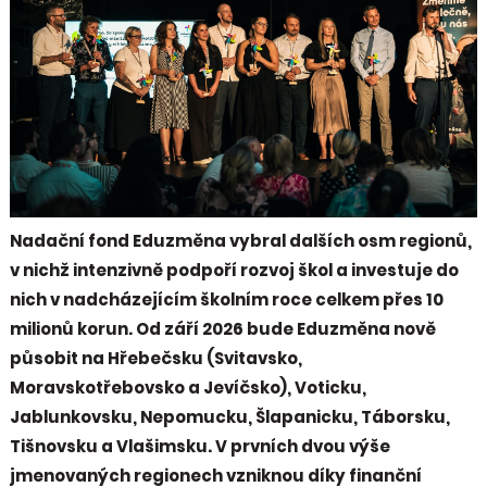
Nadační fond Eduzměna vybral dalších osm regionů,
v nichž intenzivně podpoří rozvoj škol a investuje do
nich v nadcházejícím školním roce celkem přes 10
milionů korun. Od září 2026 bude Eduzměna nově
působit na Hřebečsku (Svitavsko,
Moravskotřebovsko a Jevíčsko), Voticku,
Jablunkovsku, Nepomucku, Šlapanicku, Táborsku,
Tišnovsku a Vlašimsku. V prvních dvou výše
jmenovaných regionech vzniknou díky finanční