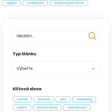
region
vzdělávání
změňme jak učíme
Typ článku
Vyberte
Klíčová slova
učitelé
ředitelé
děti
wellbeing
sdílení
kultura školy
známkování