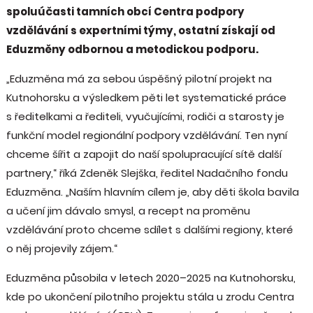
spoluúčasti tamních obcí Centra podpory
vzdělávání s expertními týmy, ostatní získají od
Eduzměny odbornou a metodickou podporu.
„Eduzměna má za sebou úspěšný pilotní projekt na
Kutnohorsku a výsledkem pěti let systematické práce
s ředitelkami a řediteli, vyučujícími, rodiči a starosty je
funkční model regionální podpory vzdělávání. Ten nyní
chceme šířit a zapojit do naší spolupracující sítě další
partnery,“ říká Zdeněk Slejška, ředitel Nadačního fondu
Eduzměna. „Naším hlavním cílem je, aby děti škola bavila
a učení jim dávalo smysl, a recept na proměnu
vzdělávání proto chceme sdílet s dalšími regiony, které
o něj projevily zájem.“
Eduzměna působila v letech 2020–2025 na Kutnohorsku,
kde po ukončení pilotního projektu stála u zrodu Centra