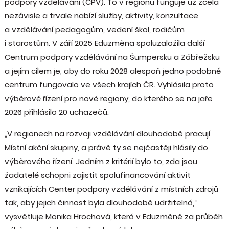
podpory vzdělávání (CPV). To v regionu funguje už zcela
nezávisle a trvale nabízí služby, aktivity, konzultace
a vzdělávání pedagogům, vedení škol, rodičům
i starostům. V září 2025 Eduzměna spoluzaložila další
Centrum podpory vzdělávání na Šumpersku a Zábřežsku
a jejím cílem je, aby do roku 2028 alespoň jedno podobné
centrum fungovalo ve všech krajích ČR. Vyhlásila proto
výběrové řízení pro nové regiony, do kterého se na jaře
2026 přihlásilo 20 uchazečů.
„V regionech na rozvoji vzdělávání dlouhodobě pracují
Místní akční skupiny, a právě ty se nejčastěji hlásily do
výběrového řízení. Jedním z kritérií bylo to, zda jsou
žadatelé schopni zajistit spolufinancování aktivit
vznikajících Center podpory vzdělávání z místních zdrojů
tak, aby jejich činnost byla dlouhodobě udržitelná,“
vysvětluje Monika Hrochová, která v Eduzměně za průběh