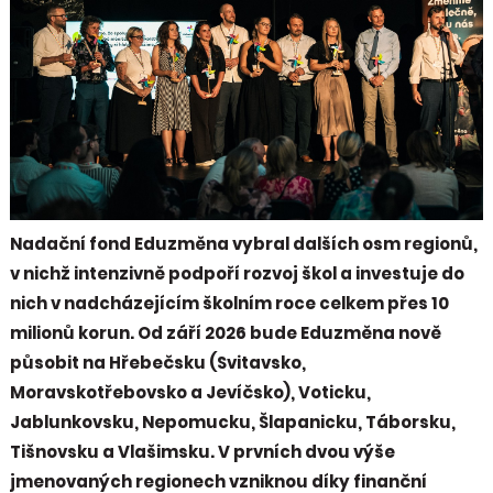
Nadační fond Eduzměna vybral dalších osm regionů,
v nichž intenzivně podpoří rozvoj škol a investuje do
nich v nadcházejícím školním roce celkem přes 10
milionů korun. Od září 2026 bude Eduzměna nově
působit na Hřebečsku (Svitavsko,
Moravskotřebovsko a Jevíčsko), Voticku,
Jablunkovsku, Nepomucku, Šlapanicku, Táborsku,
Tišnovsku a Vlašimsku. V prvních dvou výše
jmenovaných regionech vzniknou díky finanční