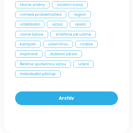
teorie změny
osobní rozvoj
romská problematika
region
vzdělávání
výzva
výuka
rovné šance
změňme jak učíme
kampaň
učení hrou
rodiče
inspirace
duševní zdraví
Řešíme společnou výzvu
učení
individuální přístup
Archiv