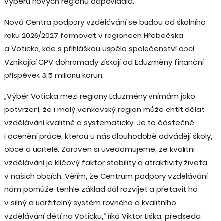
výběru nových regionů odpovídala.
Nová Centra podpory vzdělávání se budou od školního
roku 2026/2027 formovat v regionech Hřebečska
a Voticka, kde s přihláškou uspělo společenství obcí.
Vznikající CPV dohromady získají od Eduzměny finanční
příspěvek 3,5 milionu korun.
„Výběr Voticka mezi regiony Eduzměny vnímám jako
potvrzení, že i malý venkovský region může chtít dělat
vzdělávání kvalitně a systematicky. Je to částečně
i ocenění práce, kterou u nás dlouhodobě odvádějí školy,
obce a učitelé. Zároveň si uvědomujeme, že kvalitní
vzdělávání je klíčový faktor stability a atraktivity života
v našich obcích. Věřím, že Centrum podpory vzdělávání
nám pomůže tenhle základ dál rozvíjet a přetavit ho
v silný a udržitelný systém rovného a kvalitního
vzdělávání dětí na Voticku,“ říká Viktor Liška, předseda