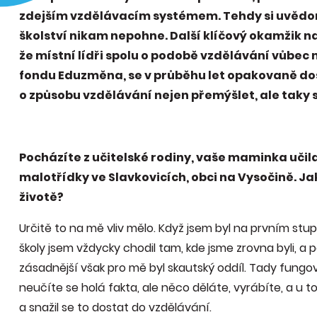
zdejším vzdělávacím systémem. Tehdy si uvědomi
školství nikam nepohne. Další klíčový okamžik nast
že místní lídři spolu o podobě vzdělávání vůbec 
fondu Eduzměna, se v průběhu let opakovaně dost
o způsobu vzdělávání nejen přemýšlet, ale taky 
Pocházíte z učitelské rodiny, vaše maminka učila
malotřídky ve Slavkovicích, obci na Vysočině. Ja
životě?
Určitě to na mě vliv mělo. Když jsem byl na prvním stupn
školy jsem vždycky chodil tam, kde jsme zrovna byli, a
zásadnější však pro mě byl skautský oddíl. Tady fungo
neučíte se holá fakta, ale něco děláte, vyrábíte, a u t
a snažil se to dostat do vzdělávání.