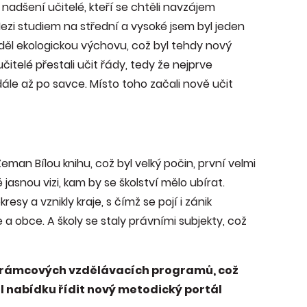
nadšení učitelé, kteří se chtěli navzájem
í. Mezi studiem na střední a vysoké jsem byl jeden
děl ekologickou výchovu, což byl tehdy nový
čitelé přestali učit řády, tedy že nejprve
le až po savce. Místo toho začali nově učit
Zeman Bílou knihu, což byl velký počin, první velmi
asnou vizi, kam by se školství mělo ubírat.
esy a vznikly kraje, s čímž se pojí i zánik
je a obce. A školy se staly právními subjekty, což
h rámcových vzdělávacích programů, což
l nabídku řídit nový metodický portál