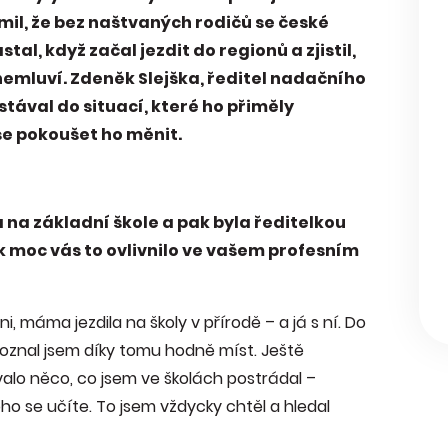
l, že bez naštvaných rodičů se české
al, když začal jezdit do regionů a zjistil,
nemluví. Zdeněk Slejška, ředitel nadačního
ával do situací, které ho přiměly
se pokoušet ho měnit.
 na základní škole a pak byla ředitelkou
k moc vás to ovlivnilo ve vašem profesním
i, máma jezdila na školy v přírodě – a já s ní. Do
 poznal jsem díky tomu hodně míst. Ještě
valo něco, co jsem ve školách postrádal –
oho se učíte. To jsem vždycky chtěl a hledal