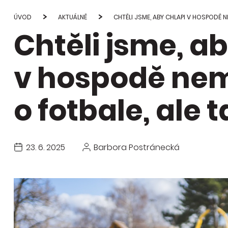
Studie
průvod
ÚVOD
AKTUÁLNĚ
CHTĚLI JSME, ABY CHLAPI V HOSPODĚ NE
Chtěli jsme, a
Publi
změn
v hospodě neml
o fotbale, ale 
23. 6. 2025
Barbora Postránecká