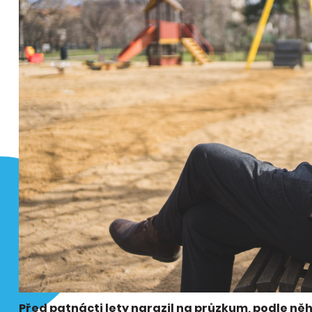
Před patnácti lety narazil na průzkum, podle něh