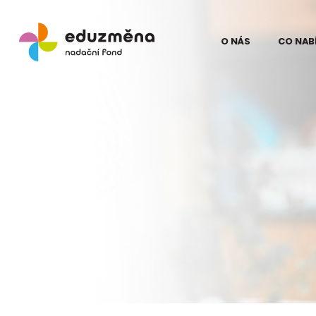
O NÁS
CO NAB
Lidé
Model
Odborní partne
Teori
Eduz
Partneři
Evalua
Pro média
proje
na Ku
Kontakt
Struč
pro z
Podpo
Eduz