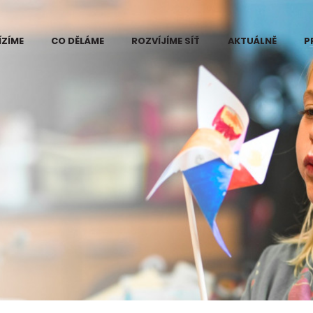
ÍZÍME
CO DĚLÁME
ROZVÍJÍME SÍŤ
AKTUÁLNĚ
P
 Eduzměna
Kde vidíme problém
ři
e změny
Projekt Eduzměna
měny
Co děláme na
ce pilotního
Kutnohorsku
ktu Eduzměna
tnohorsku
Co děláme na
Šumpersko-
né informace
Zábřežsku
ájemce
Měníme postoj ke
ra v regionech
vzdělávání
měny
Koordinace dárců