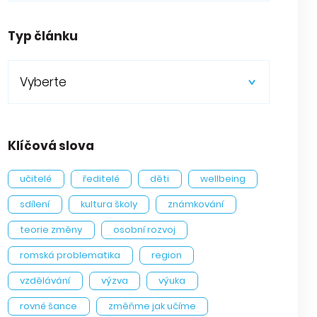
Typ článku
Vyberte
Klíčová slova
učitelé
ředitelé
děti
wellbeing
sdílení
kultura školy
známkování
teorie změny
osobní rozvoj
romská problematika
region
vzdělávání
výzva
výuka
rovné šance
změňme jak učíme