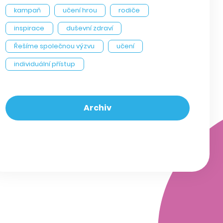
kampaň
učení hrou
rodiče
inspirace
duševní zdraví
Řešíme společnou výzvu
učení
individuální přístup
Archiv