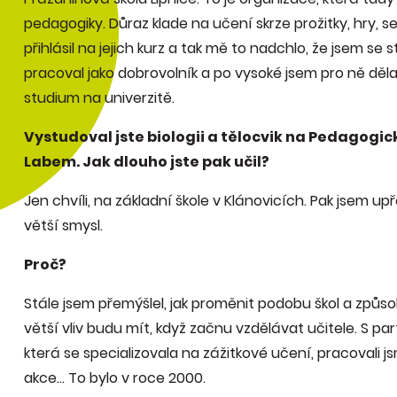
pedagogiky. Důraz klade na učení skrze prožitky, hry, se
přihlásil na jejich kurz a tak mě to nadchlo, že jsem se s
pracoval jako dobrovolník a po vysoké jsem pro ně děl
studium na univerzitě.
Vystudoval jste biologii a tělocvik na Pedagogick
Labem. Jak dlouho jste pak učil?
Jen chvíli, na základní škole v Klánovicích. Pak jsem u
větší smysl.
Proč?
Stále jsem přemýšlel, jak proměnit podobu škol a způsob
větší vliv budu mít, když začnu vzdělávat učitele. S par
která se specializovala na zážitkové učení, pracovali js
akce… To bylo v roce 2000.