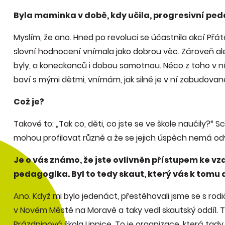
Byla maminka v době, kdy učila, progresivní pe
Myslím, že ano. Hned po revoluci se účastnila akcí Přá
slovní hodnocení vnímala jako dobrou věc. Zároveň ale
byly, a koneckonců i dobou samotnou. Něco z toho v ní p
baví s mými dětmi, vnímám, jak silně je v ní zabudované 
Což je?
Takové to: „Tak co, děti, co jste se ve škole naučily?“ S
mohou profilovat různě a že se jejich úspěch nemá odv
Je o vás známo, že jste ovlivněn přístupem ke vz
pedagogika. Byl to tedy skaut, který vás k tomu
Ano. Když mi bylo jedenáct, přestěhovali jsme se s ro
v Novém Městě na Moravě a taky vedl skautský oddíl. T
Prázdninová škola Lipnice. To je organizace, která tad