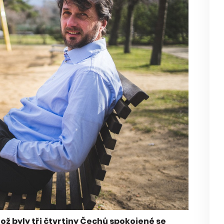
ož byly tři čtvrtiny Čechů spokojené se