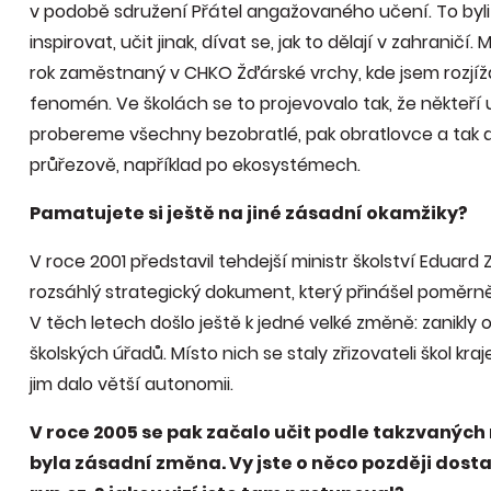
v podobě sdružení Přátel angažovaného učení. To byli 
inspirovat, učit jinak, dívat se, jak to dělají v zahranič
rok zaměstnaný v CHKO Žďárské vrchy, kde jsem rozjíž
fenomén. Ve školách se to projevovalo tak, že někteří u
probereme všechny bezobratlé, pak obratlovce a tak dá
průřezově, například po ekosystémech.
Pamatujete si ještě na jiné zásadní okamžiky?
V roce 2001 představil tehdejší ministr školství Eduard 
rozsáhlý strategický dokument, který přinášel poměrně j
V těch letech došlo ještě k jedné velké změně: zanikly okr
školských úřadů. Místo nich se staly zřizovateli škol kra
jim dalo větší autonomii.
V roce 2005 se pak začalo učit podle takzvanýc
byla zásadní změna. Vy jste o něco později dosta