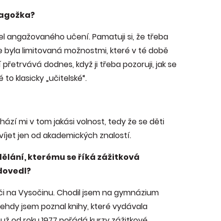
dagožka?
tel angažovaného učení. Pamatuji si, že třeba
 byla limitovaná možnostmi, které v té době
řetrvává dodnes, když ji třeba pozoruji, jak se
to klasicky „učitelské“.
chází mi v tom jakási volnost, tedy že se děti
íjet jen od akademických znalostí.
dělání, kterému se říká zážitková
 dovedl?
diči na Vysočinu. Chodil jsem na gymnázium
ehdy jsem poznal knihy, které vydávala
y už od roku 1977 pořádá kurzy zážitkové