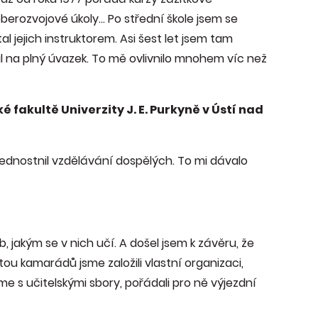
berozvojové úkoly... Po střední škole jsem se
tal jejich instruktorem. Asi šest let jsem tam
al na plný úvazek. To mě ovlivnilo mnohem víc než
é fakultě Univerzity J. E. Purkyně v Ústí nad
přednostnil vzdělávání dospělých. To mi dávalo
, jakým se v nich učí. A došel jsem k závěru, že
tou kamarádů jsme založili vlastní organizaci,
me s učitelskými sbory, pořádali pro ně výjezdní