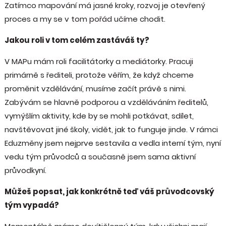
Zatímco mapování má jasné kroky, rozvoj je otevřený
proces a my se v tom pořád učíme chodit.
Jakou roli v tom celém zastáváš ty?
V MAPu mám roli facilitátorky a mediátorky. Pracuji
primárně s řediteli, protože věřím, že když chceme
proměnit vzdělávání, musíme začít právě s nimi.
Zabývám se hlavně podporou a vzděláváním ředitelů,
vymýšlím aktivity, kde by se mohli potkávat, sdílet,
navštěvovat jiné školy, vidět, jak to funguje jinde. V rámci
Eduzměny jsem nejprve sestavila a vedla interní tým, nyní
vedu tým průvodců a současně jsem sama aktivní
průvodkyní.
Můžeš popsat, jak konkrétně teď váš průvodcovský
tým vypadá?