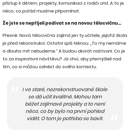
přístup k dětem, projekty, komunikaci s rodiči atd. A to je
něco, co pořád musíme připomínat.
Že jste se nepřijeli podívat se na novou tělocvičnu…
Přesně. Nová tělocvična zajímá jen ty učitele, jejichž škola
je před rekonstrukcí. Ostatní spíš řeknou: „To my nemáme
a dlouho mít nebudeme.“ A budou akorát naštvaní. Co je
to za inspirativní návštěvu? Já chci, aby přemýšleli nad
tím, co si můžou odnést do svého kontextu.
I ve staré, nezrekonstruované škole
se dá učit kvalitně. Mohou tam
běžet zajímavé projekty a to není
něco, co by bylo na první pohled
vidět. O tom je potřeba se bavit.