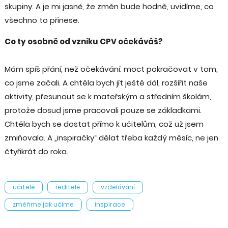
skupiny. A je mi jasné, že změn bude hodně, uvidíme, co
všechno to přinese.
Co ty osobně od vzniku CPV očekáváš?
Mám spíš přání, než očekávání: moct pokračovat v tom,
co jsme začali. A chtěla bych jít ještě dál, rozšířit naše
aktivity, přesunout se k mateřským a středním školám,
protože dosud jsme pracovali pouze se základkami.
Chtěla bych se dostat přímo k učitelům, což už jsem
zmiňovala. A „inspiračky“ dělat třeba každý měsíc, ne jen
čtyřikrát do roka.
učitelé
ředitelé
vzdělávání
změňme jak učíme
inspirace