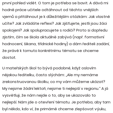
první pohled vidět. O tom je potřeba se bavit. A dává mi
hodně práce učitele odtáhnout od těchto vnějších
vjemů a přitáhnout je k důležitějším otázkám: Jak vlastně
učíte? Jak zvládáte reflexi? Jak zjišťujete, jestli jsou žáci
spokojení? Jak spolupracujete s rodiči? Proto si dopředu
zjistím, čím se škola aktuálně zabývá (např. formativní
hodnocení, šikana, třídnické hodiny) a dám řediteli zadání,
že právě k tomuto konkrétnímu tématu se chceme
dostat.
U mateřských škol to bývá podobné, když oslovím
nějakou ředitelku, často slýchám: „Ale my nemáme
zrekonstruovanou školku, co my vám můžeme ukázat?
My nejsme žádní lektoři, nejsme ti nejlepší v regionu.“ A já
vysvětluji, že nám nejde o to, aby se ukazovalo to
nejlepší. Nám jde o otevření tématu. Je potřeba, aby tam
byl někdo, kdo ví, že primárně chceme zlepšovat výuku,