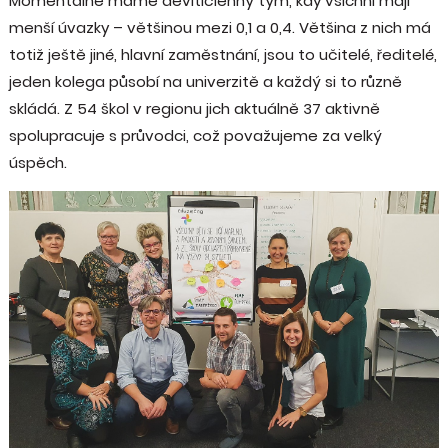
Momentálně máme devítičlenný tým, kdy všichni mají
menší úvazky – většinou mezi 0,1 a 0,4. Většina z nich má
totiž ještě jiné, hlavní zaměstnání, jsou to učitelé, ředitelé,
jeden kolega působí na univerzitě a každý si to různě
skládá. Z 54 škol v regionu jich aktuálně 37 aktivně
spolupracuje s průvodci, což považujeme za velký
úspěch.