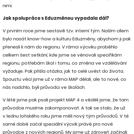
nimi.
Jak spolupráce s Eduzměnou vypadala dál?
V prvním roce jsme sestavili tzv. interní tým. Naším cílem
bylo nasát know-how a kulturu Eduzměny, abychom ji pak
přenesli k nám do regionu. V rámci výcviku proběhlo
celkem šest setkání, kde jsme se věnovali specifikám
regionu, potřebám škol i tomu, co změna ve vzdělávání
vyžaduje. Pak přišla otázka, jak to celé uvést do života.
Spoustu věcí jsme už v rámci MAP dělali, ale to nové, co
nás nadchlo, byli průvodci ve školách.
V létě jsme pak psali projekt MAP 4 a věděli jsme, že tam
průvodce musíme zakomponovat. A tak se stalo, že už
v lednu loňského roku jsme měli nový tým průvodců. V té
samé době začal speciální výcvik právě pro nové
průvodce z nových regionů. My jsme už zároveň začínali