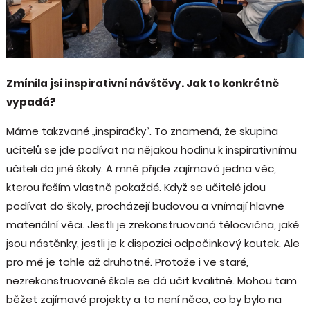
Zmínila jsi inspirativní návštěvy. Jak to konkrétně
vypadá?
Máme takzvané „inspiračky“. To znamená, že skupina
učitelů se jde podívat na nějakou hodinu k inspirativnímu
učiteli do jiné školy. A mně přijde zajímavá jedna věc,
kterou řeším vlastně pokaždé. Když se učitelé jdou
podívat do školy, procházejí budovou a vnímají hlavně
materiální věci. Jestli je zrekonstruovaná tělocvična, jaké
jsou nástěnky, jestli je k dispozici odpočinkový koutek. Ale
pro mě je tohle až druhotné. Protože i ve staré,
nezrekonstruované škole se dá učit kvalitně. Mohou tam
běžet zajímavé projekty a to není něco, co by bylo na