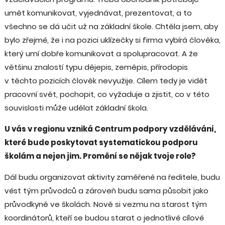
umět komunikovat, vyjednávat, prezentovat, a to
všechno se dá učit už na základní škole. Chtěla jsem, aby
bylo zřejmé, že i na pozici uklízečky si firma vybírá člověka,
který umí dobře komunikovat a spolupracovat. A že
většinu znalostí typu dějepis, zeměpis, přírodopis
v těchto pozicích člověk nevyužije. Cílem tedy je vidět
pracovní svět, pochopit, co vyžaduje a zjistit, co v této
souvislosti může udělat základní škola.
U vás v regionu vzniká Centrum podpory vzdělávání,
které bude poskytovat systematickou podporu
školám a nejen jim. Promění se nějak tvoje role?
Dál budu organizovat aktivity zaměřené na ředitele, budu
vést tým průvodců a zároveň budu sama působit jako
průvodkyně ve školách. Nově si vezmu na starost tým
koordinátorů, kteří se budou starat o jednotlivé cílové