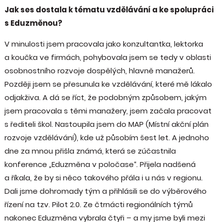
Jak ses dostala k tématu vzdělávání a ke spolupráci
s Eduzměnou?
V minulosti jsem pracovala jako konzultantka, lektorka
a koučka ve firmách, pohybovala jsem se tedy v oblasti
osobnostního rozvoje dospělých, hlavně manažerů.
Později jsem se přesunula ke vzdělávání, které mě lákalo
odjakživa. A dá se říct, že podobným způsobem, jakým
jsem pracovala s těmi manažery, jsem začala pracovat
s řediteli škol. Nastoupila jsem do MAP (Místní akční plán
rozvoje vzdělávání), kde už působím šest let. A jednoho
dne za mnou přišla známá, která se zúčastnila
konference „Eduzměna v poločase“. Přijela nadšená
a říkala, že by si něco takového přála i u nás v regionu.
Dali jsme dohromady tým a přihlásili se do výběrového
řízení na tzv. Pilot 2.0. Ze čtrnácti regionálních týmů
nakonec Eduzměna vybrala čtyři – a my jsme byli mezi