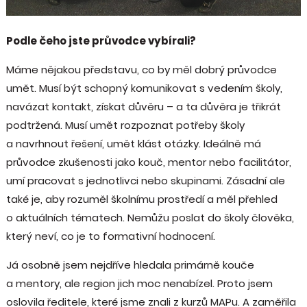
Podle čeho jste průvodce vybírali?
Máme nějakou představu, co by měl dobrý průvodce
umět. Musí být schopný komunikovat s vedením školy,
navázat kontakt, získat důvěru – a ta důvěra je třikrát
podtržená. Musí umět rozpoznat potřeby školy
a navrhnout řešení, umět klást otázky. Ideálně má
průvodce zkušenosti jako kouč, mentor nebo facilitátor,
umí pracovat s jednotlivci nebo skupinami. Zásadní ale
také je, aby rozuměl školnímu prostředí a měl přehled
o aktuálních tématech. Nemůžu poslat do školy člověka,
který neví, co je to formativní hodnocení.
Já osobně jsem nejdříve hledala primárně kouče
a mentory, ale region jich moc nenabízel. Proto jsem
oslovila ředitele, které jsme znali z kurzů MAPu. A zaměřila