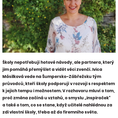
Školy nepotřebují hotové návody, ale partnera, který
jim pomáhá přemýšlet a vidět věci zvenčí. Ivica
Másilková vede na Šumpersko-Zábřežsku tým
průvodců, kteří školy podporují v rozvoji s respektem
k jejich tempu i možnostem. V rozhovoru mluví o tom,
proč změna začíná u vztahů, o smyslu „inspiraček“
a také o tom, co se stane, když učitelé nahlédnou za
zdi vlastní školy, třeba až do firemního světa.