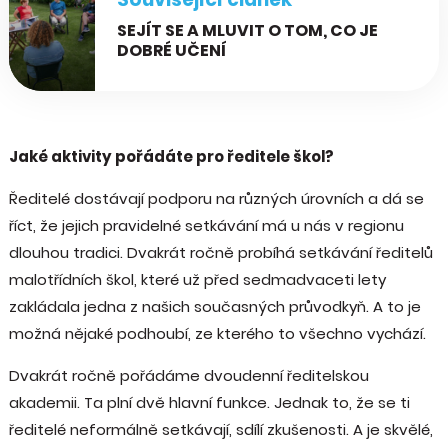
SEJÍT SE A MLUVIT O TOM, CO JE
DOBRÉ UČENÍ
Jaké aktivity pořádáte pro ředitele škol?
Ředitelé dostávají podporu na různých úrovních a dá se
říct, že jejich pravidelné setkávání má u nás v regionu
dlouhou tradici. Dvakrát ročně probíhá setkávání ředitelů
malotřídních škol, které už před sedmadvaceti lety
zakládala jedna z našich současných průvodkyň. A to je
možná nějaké podhoubí, ze kterého to všechno vychází.
Dvakrát ročně pořádáme dvoudenní ředitelskou
akademii. Ta plní dvě hlavní funkce. Jednak to, že se ti
ředitelé neformálně setkávají, sdílí zkušenosti. A je skvělé,