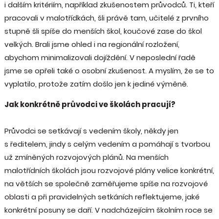
i dalším kritériím, například zkušenostem průvodců. Ti, kteří
pracovali v malotřídkách, šli právě tam, učitelé z prvního
stupně šli spíše do menších škol, koučové zase do škol
velkých. Brali jsme ohled i na regionální rozložení,
abychom minimalizovali dojíždění. V neposlední řadě
jsme se opřeli také o osobní zkušenost. A myslím, že se to
vyplatilo, protože zatím došlo jen k jediné výměně.
Jak konkrétně průvodci ve školách pracují?
Průvodci se setkávají s vedením školy, někdy jen
s ředitelem, jindy s celým vedením a pomáhají s tvorbou
už zmíněných rozvojových plánů. Na menších
malotřídních školách jsou rozvojové plány velice konkrétní,
na větších se společně zaměřujeme spíše na rozvojové
oblasti a při pravidelných setkáních reflektujeme, jaké
konkrétní posuny se daří. V nadcházejícím školním roce se