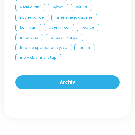
vzdělávání
výzva
výuka
rovné šance
změňme jak učíme
kampaň
učení hrou
rodiče
inspirace
duševní zdraví
Řešíme společnou výzvu
učení
individuální přístup
Archiv