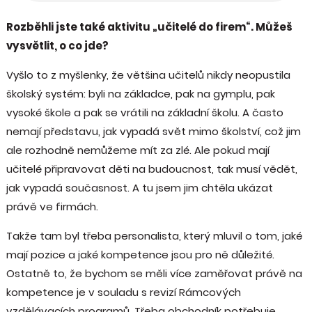
Rozběhli jste také aktivitu „učitelé do firem“. Můžeš
vysvětlit, o co jde?
Vyšlo to z myšlenky, že většina učitelů nikdy neopustila
školský systém: byli na základce, pak na gymplu, pak
vysoké škole a pak se vrátili na základní školu. A často
nemají představu, jak vypadá svět mimo školství, což jim
ale rozhodně nemůžeme mít za zlé. Ale pokud mají
učitelé připravovat děti na budoucnost, tak musí vědět,
jak vypadá současnost. A tu jsem jim chtěla ukázat
právě ve firmách.
Takže tam byl třeba personalista, který mluvil o tom, jaké
mají pozice a jaké kompetence jsou pro ně důležité.
Ostatně to, že bychom se měli více zaměřovat právě na
kompetence je v souladu s revizí Rámcových
vzdělávacích programů. Třeba obchodník potřebuje