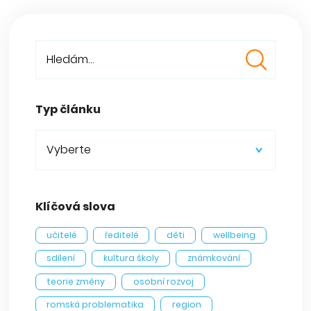
Typ článku
Vyberte
Klíčová slova
učitelé
ředitelé
děti
wellbeing
sdílení
kultura školy
známkování
teorie změny
osobní rozvoj
romská problematika
region