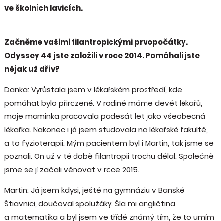
ve školních lavicích.
Začněme vašimi filantropickými prvopočátky.
Odyssey 44 jste založili v roce 2014. Pomáhali jste
nějak už dřív?
Danka: Vyrůstala jsem v lékařském prostředí, kde
pomáhat bylo přirozené. V rodině máme devět lékařů,
moje maminka pracovala padesát let jako všeobecná
lékařka. Nakonec i já jsem studovala na lékařské fakultě,
a to fyzioterapii. Mým pacientem byl i Martin, tak jsme se
poznali. On už v té době filantropii trochu dělal. Společně
jsme se jí začali věnovat v roce 2015.
Martin: Já jsem kdysi, ještě na gymnáziu v Banské
Štiavnici, doučoval spolužáky. Šla mi angličtina
a matematika a byl jsem ve třídě známý tím, že to umím