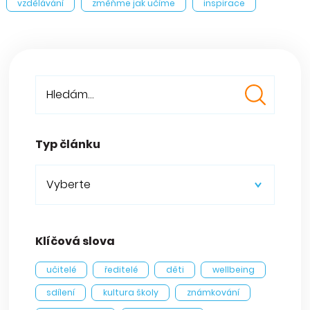
vzdělávání
změňme jak učíme
inspirace
Typ článku
Vyberte
Klíčová slova
učitelé
ředitelé
děti
wellbeing
sdílení
kultura školy
známkování