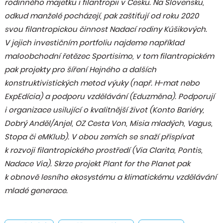
rodinného majetku i filantropii v Česku. Na Slovensku,
odkud manželé pocházejí, pak zaštiťují od roku 2020
svou filantropickou činnost Nadací rodiny Kúšikových.
V jejich investičním portfoliu najdeme například
maloobchodní řetězec Sportisimo, v tom filantropickém
pak projekty pro šíření Hejného a dalších
konstruktivistických metod výuky (např. H-mat nebo
ExpEdícia) a podporu vzdělávání (Eduzměna). Podporují
i organizace usilující o kvalitnější život (Konto Bariéry,
Dobrý Anděl/Anjel, OZ Cesta Von, Misia mladých, Vagus,
Stopa či eMKlub). V obou zemích se snaží přispívat
k rozvoji filantropického prostředí (Via Clarita, Pontis,
Nadace Via). Skrze projekt Plant for the Planet pak
k obnově lesního ekosystému a klimatickému vzdělávání
mladé generace.