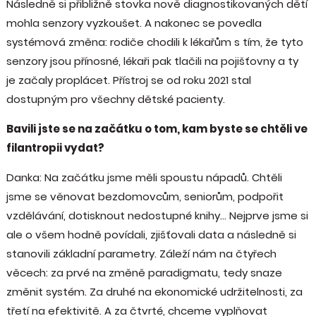
Následně si přibližně stovka nově diagnostikovaných dětí
mohla senzory vyzkoušet. A nakonec se povedla
systémová změna: rodiče chodili k lékařům s tím, že tyto
senzory jsou přínosné, lékaři pak tlačili na pojišťovny a ty
je začaly proplácet. Přístroj se od roku 2021 stal
dostupným pro všechny dětské pacienty.
Bavili jste se na začátku o tom, kam byste se chtěli ve
filantropii vydat?
Danka: Na začátku jsme měli spoustu nápadů. Chtěli
jsme se věnovat bezdomovcům, seniorům, podpořit
vzdělávání, dotisknout nedostupné knihy... Nejprve jsme si
ale o všem hodně povídali, zjišťovali data a následně si
stanovili základní parametry. Záleží nám na čtyřech
věcech: za prvé na změně paradigmatu, tedy snaze
změnit systém. Za druhé na ekonomické udržitelnosti, za
třetí na efektivitě. A za čtvrté, chceme vyplňovat