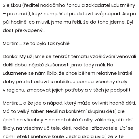
Slejškou (ředitel nadačního fondu a zakladatel Eduzměny
– pozn.red.), když nám přišel představit svůj nápad. Asi po
půl hodině, co mluvil, jsme mu řekli, že do toho jdeme. Byl
dost překvapený…
Martin: … že to bylo tak rychlé.
Danka: My už jsme se tenkrát tématu vzdělávání věnovali
delší dobu, nějaké zkušenosti jsme tedy měli. Na
Eduzměně se nám líbilo, že chce během relativně krátké
doby pěti let oslovit s nabídkou pomoci všechny školy
v regionu, zmapovat jejich potřeby a v těch je podpořit.
Martin: … a že jde o nápad, který může ovlivnit hodně dětí.
Má to velký záběr. Necílí na konkrétní skupinu dětí, ale
úplně na všechny – na mateřské školky, základky, střední
školy, na všechny učitele, děti, rodiče i zřizovatele. Líbí se
nám i efekt sněhové koule. Jedna škola uvidí, že v té