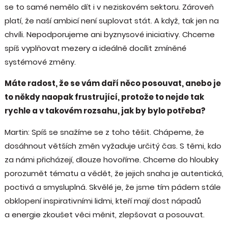
se to samé nemělo dít i v neziskovém sektoru. Zároveň
platí, že naší ambicí není suplovat stát. A když, tak jen na
chvíli. Nepodporujeme ani byznysové iniciativy. Chceme
spíš vyplňovat mezery a ideálně docílit zmíněné
systémové změny.
Máte radost, že se vám daří něco posouvat, anebo je
to někdy naopak frustrující, protože to nejde tak
rychle a v takovém rozsahu, jak by bylo potřeba?
Martin: Spíš se snažíme se z toho těšit. Chápeme, že
dosáhnout větších změn vyžaduje určitý čas. S těmi, kdo
za námi přicházejí, dlouze hovoříme. Chceme do hloubky
porozumět tématu a vědět, že jejich snaha je autentická,
poctivá a smysluplná. Skvělé je, že jsme tím pádem stále
obklopení inspirativními lidmi, kteří mají dost nápadů
a energie zkoušet věci měnit, zlepšovat a posouvat.