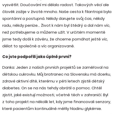
vysvětlit. Doučování mi dělalo radost. Takových věcí ale
člověk zažije v životě mnoho. Naše cesta k filantropii byla
spontánní a postupná. Někdy darujete svůj čas, někdy
radu, někdy peníze… Život k nám byl štědrý a dal nám víc,
než potřebujeme a můžeme užít. V určitém momentě
jsme tedy došli k závěru, že chceme pomáhat ještě víc,
dělat to společně a víc organizovaně.
Co jste podpořili jako úplně první?
Danka: Jeden z našich prvních projektů se zaměřoval na
dětskou cukrovku. Můj bratranec na Slovensku má dcerku,
zdravé aktivní dítě, kterému v pěti letech zjistili dětský
diabetes. On se na nás tehdy obrátil o pomoc. Chtěl
zjistit, jaké existují možnosti, včetně těch v zahraničí. Byl
z toho projekt na několik let, kdy jsme financovali senzory,
které pacientům kontinuálně měřily hladinu glykémie.