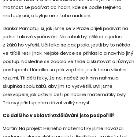
možnost se podívat do hodin, kde se podle Hejného
metody učí, a byli jsme z toho nadšení.
Danka: Pamatuji si, jak jsme se v Praze přijeli podívat na
jedno takové vyučování. Na tabuli byl příklad a jeden
z žáků ho vyřešil. Učitelka se pak ptala, jestli by to někdo
ve třídě řešil jinak. Nějaké děvče se přihlásilo a navrhlo jiný
postup. Následně se začalo ve třídě diskutovat o různých
postupech. Učitelka se pak zeptala, jestli tomu všichni
rozumí. Tři děti řekly, že ne, načež se k nim nahrnula
skupinka spolužáků, aby jim to vysvětlili. Byli jsme
překvapení, jak aktivní děti při hodině matematiky byly.
Takový přístup nám dával velký smysl.
Co dalšího v oblasti vzdělávání jste podpořili?
Martin: Na projekt Hejného matematiky jsme navázali
podporou slovenského projektu ExpEdícia, za nímž stojí