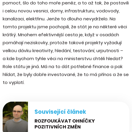
pomoct, šlo do toho moře peněz, a to až tak, že postavili
i celou novou vesnici, domy, infrastrukturu, vodovody,
kanalizaci, elektřinu. Jenže to dlouho nevydrželo. Na
tomto projektu jsme pochopili, že stát je na některé věci
krátký. Mnohem efektivnější cesta je, když v osadách
pomáhají neziskovky, protože takové projekty vyžadují
velkou dávku kreativity, hledání, testování, urputnosti –
a kde bychom tyhle věci na ministerstvu chtěli hledat?
Role státu je jiná. Má na to dát potřebné finance a pak
hlídat, že byly dobře investované, že to má přínos a že se
to vyplatí.
Související článek
ROZFOUKÁVAT OHNÍČKY
POZITIVNÍCH ZMĚN