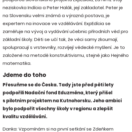
neziskovka Indícia a Peter Halák, její zakladatel. Peter je
na Slovensku velmi známá a výrazná postava, je
expertem na inovace ve vzdělávání. ExpEdícia se
zaměřuje na vývoj a vydávání učebnic přírodních věd pro
základní školy. Děti se učí tak, že věci samy zkoumají,
spolupracují s vrstevníky, rozvíjejí vědecké myšlení. Je to
založené na metodě konstruktivismu, stejně jako Hejného
matematika.
Jdeme do toho
Přesuňme se do Česka. Tady jste před pěti lety
podpořili Nadační fond Eduzměna, který přišel
s pilotním projektem na Kutnohorsku. Jeho ambicí
bylo podpořit všechny školy v regionu a zlepšit
kvalitu vzdělávání.
Danka: Vzpomínám si na první setkání se Zdeňkem