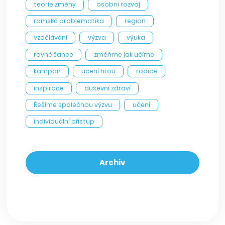
teorie změny
osobní rozvoj
romská problematika
region
vzdělávání
výzva
výuka
rovné šance
změňme jak učíme
kampaň
učení hrou
rodiče
inspirace
duševní zdraví
Řešíme společnou výzvu
učení
individuální přístup
Archiv