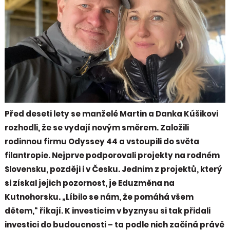
Před deseti lety se manželé Martin a Danka Kúšikovi
rozhodli, že se vydají novým směrem. Založili
rodinnou firmu Odyssey 44 a vstoupili do světa
filantropie. Nejprve podporovali projekty na rodném
Slovensku, později i v Česku. Jedním z projektů, který
si získal jejich pozornost, je Eduzměna na
Kutnohorsku. „Líbilo se nám, že pomáhá všem
dětem,“ říkají. K investicím v byznysu si tak přidali
investici do budoucnosti – ta podle nich začíná právě