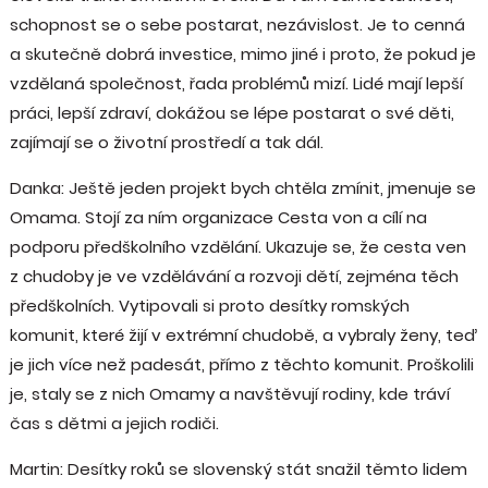
schopnost se o sebe postarat, nezávislost. Je to cenná
a skutečně dobrá investice, mimo jiné i proto, že pokud je
vzdělaná společnost, řada problémů mizí. Lidé mají lepší
práci, lepší zdraví, dokážou se lépe postarat o své děti,
zajímají se o životní prostředí a tak dál.
Danka: Ještě jeden projekt bych chtěla zmínit, jmenuje se
Omama. Stojí za ním organizace Cesta von a cílí na
podporu předškolního vzdělání. Ukazuje se, že cesta ven
z chudoby je ve vzdělávání a rozvoji dětí, zejména těch
předškolních. Vytipovali si proto desítky romských
komunit, které žijí v extrémní chudobě, a vybraly ženy, teď
je jich více než padesát, přímo z těchto komunit. Proškolili
je, staly se z nich Omamy a navštěvují rodiny, kde tráví
čas s dětmi a jejich rodiči.
Martin: Desítky roků se slovenský stát snažil těmto lidem