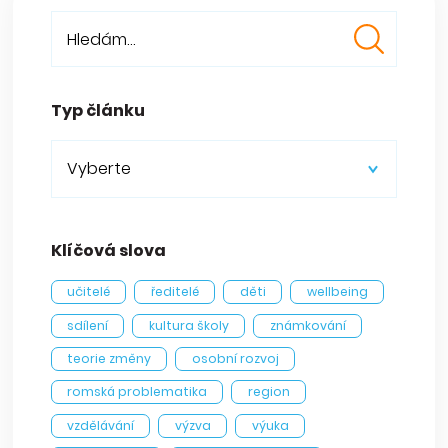
Typ článku
Vyberte
Klíčová slova
učitelé
ředitelé
děti
wellbeing
sdílení
kultura školy
známkování
teorie změny
osobní rozvoj
romská problematika
region
vzdělávání
výzva
výuka