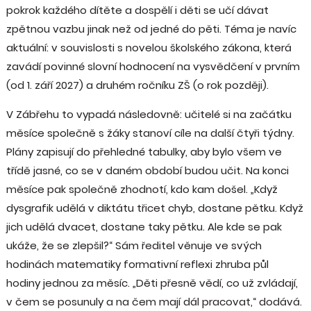
pokrok každého dítěte a dospělí i děti se učí dávat
zpětnou vazbu jinak než od jedné do pěti. Téma je navíc
aktuální: v souvislosti s novelou školského zákona, která
zavádí povinné slovní hodnocení na vysvědčení v prvním
(od 1. září 2027) a druhém ročníku ZŠ (o rok později).
V Zábřehu to vypadá následovně: učitelé si na začátku
měsíce společně s žáky stanoví cíle na další čtyři týdny.
Plány zapisují do přehledné tabulky, aby bylo všem ve
třídě jasné, co se v daném období budou učit. Na konci
měsíce pak společně zhodnotí, kdo kam došel. „Když
dysgrafik udělá v diktátu třicet chyb, dostane pětku. Když
jich udělá dvacet, dostane taky pětku. Ale kde se pak
ukáže, že se zlepšil?“ Sám ředitel věnuje ve svých
hodinách matematiky formativní reflexi zhruba půl
hodiny jednou za měsíc. „Děti přesně vědí, co už zvládají,
v čem se posunuly a na čem mají dál pracovat,“ dodává.