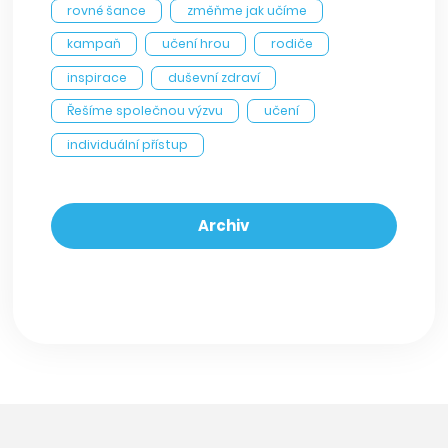
rovné šance
změňme jak učíme
kampaň
učení hrou
rodiče
inspirace
duševní zdraví
Řešíme společnou výzvu
učení
individuální přístup
Archiv