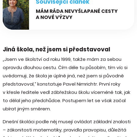
Související článek
MÁM RÁDA NEVYŠLAPANÉ CESTY
A NOVÉ VÝZVY
Jiná škola, než jsem si představoval
„Jsem ve školství od roku 1999, takže mám za sebou
opravdu dlouhou cestu. Čím déle tu působím, tím víc si
uvědomuji, že škola je úplně jiná, než jsem si původně
představoval,“ konstatuje Pavel Nimrichtr. První roky
v křesle ředitele vedl zábřežskou školu víceméně tak, jak
to dělal jeho předchůdce. Postupem let se však začal
ubírat jiným směrem.
Dnešní školáci podle něj musejí ovládat základní znalosti
– zákonitosti matematiky, pravidla pravopisu, důležitá