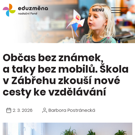
škol
MENU
Publikace Mapa změny
Občas bez známek,
a taky bez mobilů. Škola
v Zábřehu zkouší nové
cesty ke vzdělávání
2. 3. 2026
Barbora Postránecká