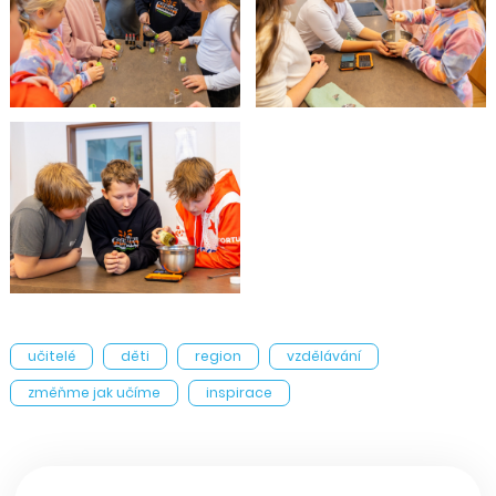
učitelé
děti
region
vzdělávání
změňme jak učíme
inspirace