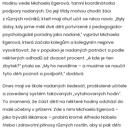
Hodinu vede Michaela Egerová, tamní koordinátorka
podpory nadaných. Do její třídy mohou chodit žáci
z různých ročníků, kteří mají chuť učit se něco navíc. „Byly
doby, kdy jsme měli dvě děti potvrzené z pedagogicko-
psychologické poradny jako nadané,“ vypráví Michaela
Egerová, která začala kolegům a kolegyním nejprve
vysvětlovat, že v populaci je nadaných patnáct a podle
některých odhadů až dvacet procent. „A kde je ten
zbytek?“ ptala se. „My ho nevidíme – a musíme se naučit
tyto děti poznat a podpořit,“ dodává.
Dnes mají ve škole nadaných šedesát, proškolené učitele
a zavedený systém takzvaných „vytahovaných hodin“.
To znamená, že část dětí na některé hodiny odchází do
malé učebny v přízemí. Zde s nimi Michaela Egerová –
jako bývalá lékárnice – probírá kromě Alfreda Nobela
třeba i zdravotní přínosy různých rostlin, aby si pak děti