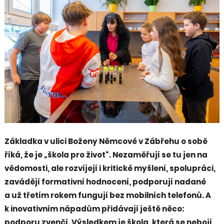
Základka v ulici Boženy Němcové v Zábřehu o sobě
říká, že je „škola pro život“. Nezaměřují se tu jen na
vědomosti, ale rozvíjejí i kritické myšlení, spolupráci,
zavádějí formativní hodnocení, podporují nadané
a už třetím rokem fungují bez mobilních telefonů. A
k inovativním nápadům přidávají ještě něco:
podporu zvenčí. Výsledkem je škola, která se nebojí