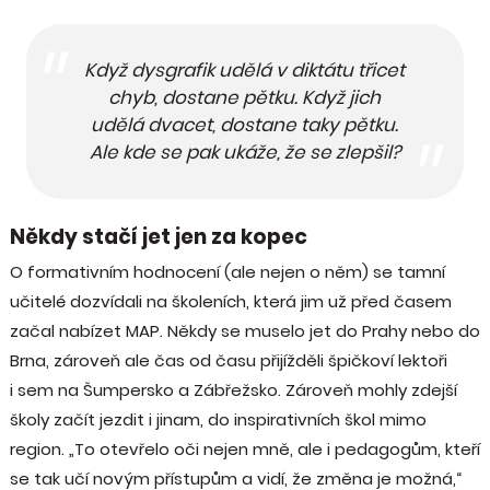
Když dysgrafik udělá v diktátu třicet
chyb, dostane pětku. Když jich
udělá dvacet, dostane taky pětku.
Ale kde se pak ukáže, že se zlepšil?
Někdy stačí jet jen za kopec
O formativním hodnocení (ale nejen o něm) se tamní
učitelé dozvídali na školeních, která jim už před časem
začal nabízet MAP. Někdy se muselo jet do Prahy nebo do
Brna, zároveň ale čas od času přijížděli špičkoví lektoři
i sem na Šumpersko a Zábřežsko. Zároveň mohly zdejší
školy začít jezdit i jinam, do inspirativních škol mimo
region. „To otevřelo oči nejen mně, ale i pedagogům, kteří
se tak učí novým přístupům a vidí, že změna je možná,“