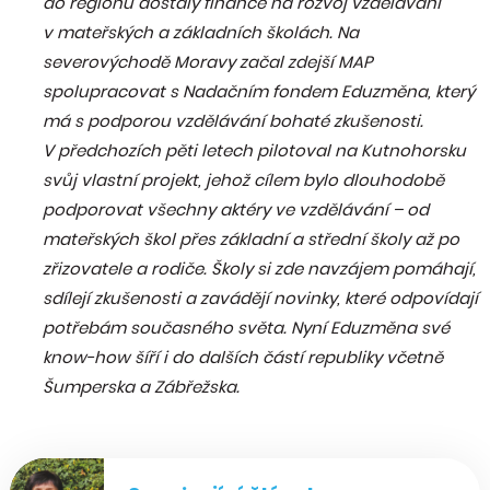
do regionů dostaly finance na rozvoj vzdělávání
v mateřských a základních školách. Na
severovýchodě Moravy začal zdejší MAP
spolupracovat s Nadačním fondem Eduzměna, který
má s podporou vzdělávání bohaté zkušenosti.
V předchozích pěti letech pilotoval na Kutnohorsku
svůj vlastní projekt, jehož cílem bylo dlouhodobě
podporovat všechny aktéry ve vzdělávání – od
mateřských škol přes základní a střední školy až po
zřizovatele a rodiče. Školy si zde navzájem pomáhají,
sdílejí zkušenosti a zavádějí novinky, které odpovídají
potřebám současného světa. Nyní Eduzměna své
know-how šíří i do dalších částí republiky včetně
Šumperska a Zábřežska.