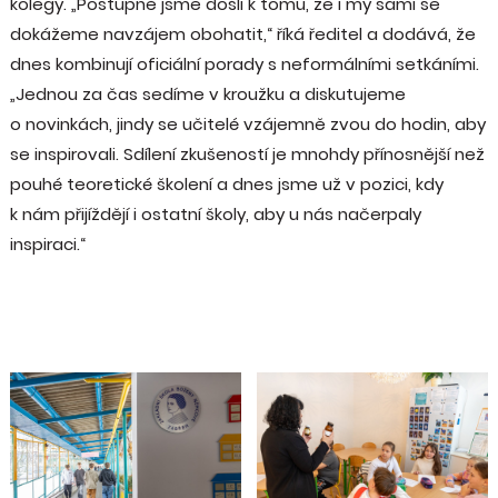
kolegy. „Postupně jsme došli k tomu, že i my sami se
dokážeme navzájem obohatit,“ říká ředitel a dodává, že
dnes kombinují oficiální porady s neformálními setkáními.
„Jednou za čas sedíme v kroužku a diskutujeme
o novinkách, jindy se učitelé vzájemně zvou do hodin, aby
se inspirovali. Sdílení zkušeností je mnohdy přínosnější než
pouhé teoretické školení a dnes jsme už v pozici, kdy
k nám přijíždějí i ostatní školy, aby u nás načerpaly
inspiraci.“