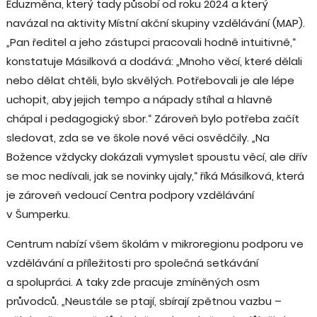
Eduzměna, který tady působí od roku 2024 a který
navázal na aktivity Místní akční skupiny vzdělávání (MAP).
„Pan ředitel a jeho zástupci pracovali hodně intuitivně,“
konstatuje Másilková a dodává: „Mnoho věcí, které dělali
nebo dělat chtěli, bylo skvělých. Potřebovali je ale lépe
uchopit, aby jejich tempo a nápady stíhal a hlavně
chápal i pedagogický sbor.“ Zároveň bylo potřeba začít
sledovat, zda se ve škole nové věci osvědčily. „Na
Božence vždycky dokázali vymyslet spoustu věcí, ale dřív
se moc nedívali, jak se novinky ujaly,“ říká Másilková, která
je zároveň vedoucí Centra podpory vzdělávání
v Šumperku.
Centrum nabízí všem školám v mikroregionu podporu ve
vzdělávání a příležitosti pro společná setkávání
a spolupráci. A taky zde pracuje zmíněných osm
průvodců. „Neustále se ptají, sbírají zpětnou vazbu –