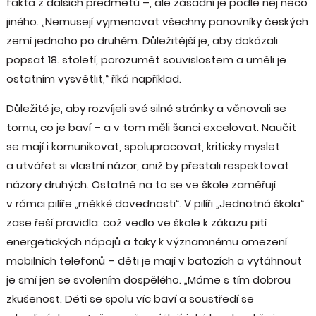
fakta z dalších předmětů –, ale zásadní je podle něj něco
jiného. „Nemusejí vyjmenovat všechny panovníky českých
zemí jednoho po druhém. Důležitější je, aby dokázali
popsat 18. století, porozumět souvislostem a uměli je
ostatním vysvětlit,“ říká například.
Důležité je, aby rozvíjeli své silné stránky a věnovali se
tomu, co je baví – a v tom měli šanci excelovat. Naučit
se mají i komunikovat, spolupracovat, kriticky myslet
a utvářet si vlastní názor, aniž by přestali respektovat
názory druhých. Ostatně na to se ve škole zaměřují
v rámci pilíře „měkké dovednosti“. V pilíři „Jednotná škola“
zase řeší pravidla: což vedlo ve škole k zákazu pití
energetických nápojů a taky k významnému omezení
mobilních telefonů – děti je mají v batozích a vytáhnout
je smí jen se svolením dospělého. „Máme s tím dobrou
zkušenost. Děti se spolu víc baví a soustředí se