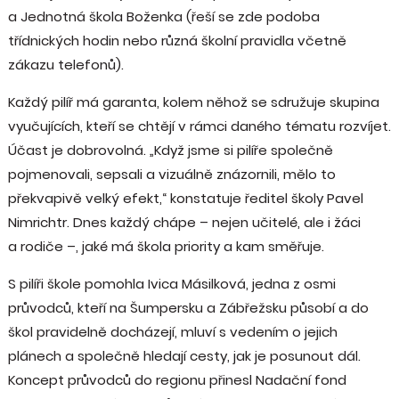
a Jednotná škola Boženka (řeší se zde podoba
třídnických hodin nebo různá školní pravidla včetně
zákazu telefonů).
Každý pilíř má garanta, kolem něhož se sdružuje skupina
vyučujících, kteří se chtějí v rámci daného tématu rozvíjet.
Účast je dobrovolná. „Když jsme si pilíře společně
pojmenovali, sepsali a vizuálně znázornili, mělo to
překvapivě velký efekt,“ konstatuje ředitel školy Pavel
Nimrichtr. Dnes každý chápe – nejen učitelé, ale i žáci
a rodiče –, jaké má škola priority a kam směřuje.
S pilíři škole pomohla Ivica Másilková, jedna z osmi
průvodců, kteří na Šumpersku a Zábřežsku působí a do
škol pravidelně docházejí, mluví s vedením o jejich
plánech a společně hledají cesty, jak je posunout dál.
Koncept průvodců do regionu přinesl Nadační fond