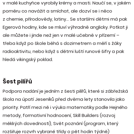
v malé kuchyňce vyrobily krémy a masti. Naučí se, v jakém
poměru co navážit a smíchat, ale dozví se i něco
z chemie, přírodovědy, latiny… Se staršími dětmi má pak
Egerová hodiny, kde se mluví výhradně anglicky. Potkat ji
ale můžete i jinde než jen v malé učebně v přízemí –
třeba když po škole běhá s dozimetrem a měří s žáky
radioaktivitu, nebo když s dětmi luští runové šifry a pak
hledá vikingský poklad.
Šest pilířů
Podpora nadání je jedním z šesti pilířů, které si zábřežská
škola na úpatí Jeseníků před dvěma lety stanovila jako
priority. Patří mezi ně i výuka matematiky podle Hejného
metody, formativní hodnocení, Skill Builders (rozvoj
měkkých dovedností), Svět poznání (program, který
rozšiřuje rozvrh vybrané třídy o pět hodin týdně)