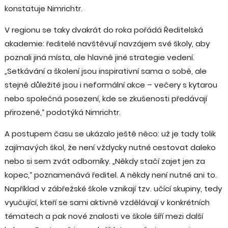
konstatuje Nimrichtr.
V regionu se taky dvakrát do roka pořádá Ředitelská
akademie: ředitelé navštěvují navzájem své školy, aby
poznali jiná místa, ale hlavně jiné strategie vedení.
„Setkávání a školení jsou inspirativní sama o sobě, ale
stejně důležité jsou i neformální akce – večery s kytarou
nebo společná posezení, kde se zkušenosti předávají
přirozeně,“ podotýká Nimrichtr.
A postupem času se ukázalo ještě něco: už je tady tolik
zajímavých škol, že není vždycky nutné cestovat daleko
nebo si sem zvát odborníky. „Někdy stačí zajet jen za
kopec,“ poznamenává ředitel. A někdy není nutné ani to.
Například v zábřežské škole vznikají tzv. učící skupiny, tedy
vyučující, kteří se sami aktivně vzdělávají v konkrétních
tématech a pak nové znalosti ve škole šíří mezi další