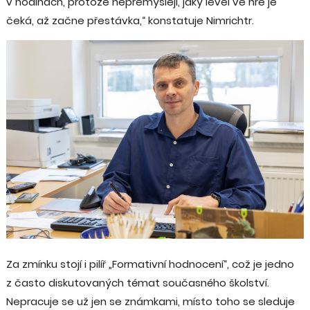
v hodinách, protože nepřemýšlejí, jaký level ve hře je
čeká, až začne přestávka,“ konstatuje Nimrichtr.
Za zmínku stojí i pilíř „Formativní hodnocení“, což je jedno
z často diskutovaných témat současného školství.
Nepracuje se už jen se známkami, místo toho se sleduje