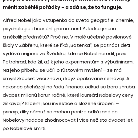
měnit zaběhlé pořádky – a zdá se, že to funguje.
Alfred Nobel jako vstupenka do světa geografie, chemie,
psychologie i finanční gramotnosti? Jedno jméno
a několik předmětů? Proč ne. V malé učebně pavilonové
školy v Zábřehu, které se říká „Boženka“, se patnáct dětí
vydává nejprve ze Švédska, kde se Nobel narodil, přes
Petrohrad, kde žil, až k jeho experimentům s výbušninami.
Na jeho příběhu se učí i o růstovém myšlení – že má
smysl zkoušet věci znovu, i když opakovaně selhávají. A
nakonec přicházejí na řadu finance: odkud se bere zhruba
dvacet milionů korun ročně, které laureáti Nobelovy ceny
získávají? Klíčem jsou investice a složené úročení –
princip, díky němuž se mohou peníze odkázané do
Nobelovy nadace zhodnocovat i více než sto dvacet let
po Nobelově smrti.