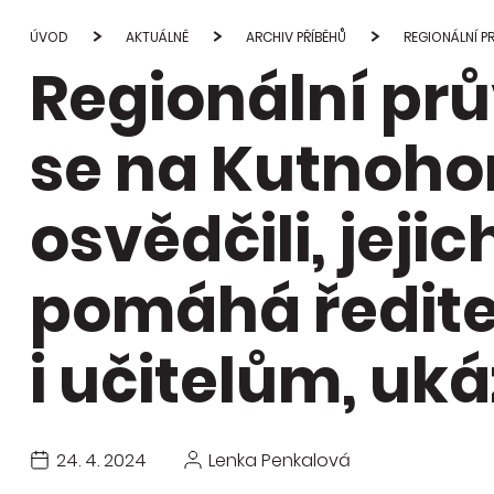
Studie
průvod
ÚVOD
AKTUÁLNĚ
ARCHIV PŘÍBĚHŮ
REGIONÁLNÍ P
Regionální prů
Publi
změn
se na Kutnoho
osvědčili, jeji
pomáhá ředit
i učitelům, uká
24. 4. 2024
Lenka Penkalová