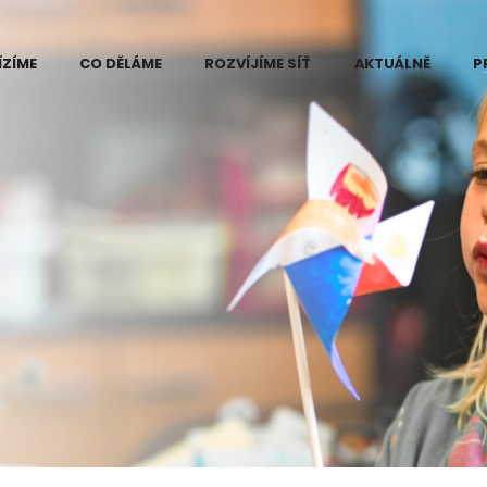
ÍZÍME
CO DĚLÁME
ROZVÍJÍME SÍŤ
AKTUÁLNĚ
P
 Eduzměna
Kde vidíme problém
ři
e změny
Projekt Eduzměna
měny
Co děláme na
ce pilotního
Kutnohorsku
ktu Eduzměna
tnohorsku
Co děláme na
Šumpersko-
né informace
Zábřežsku
ájemce
Měníme postoj ke
ra v regionech
vzdělávání
měny
Koordinace dárců