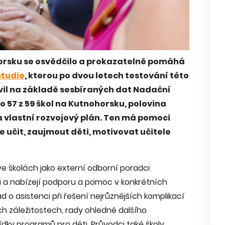
orsku se osvědčilo a prokazatelně pomáhá
studie
, kterou po dvou letech testování této
vil na základě sesbíraných dat Nadační
 57 z 59 škol na Kutnohorsku, polovina
la vlastní rozvojový plán. Ten má pomoci
pe učit, zaujmout děti, motivovat učitele
 školách jako externí odborní poradci
ami a nabízejí podporu a pomoc v konkrétních
ad o asistenci při řešení nejrůznějších komplikací
h záležitostech, rady ohledně dalšího
ky programů pro děti. Průvodci také školy