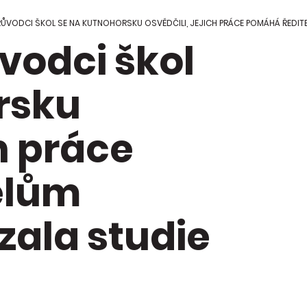
 Regionální
ci škol
RŮVODCI ŠKOL SE NA KUTNOHORSKU OSVĚDČILI, JEJICH PRÁCE POMÁHÁ ŘEDITE
vodci škol
kace Mapa
y
rsku
ch práce
elům
zala studie