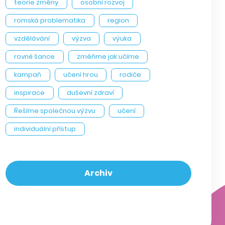
teorie změny
osobní rozvoj
romská problematika
region
vzdělávání
výzva
výuka
rovné šance
změňme jak učíme
kampaň
učení hrou
rodiče
inspirace
duševní zdraví
Řešíme společnou výzvu
učení
individuální přístup
Archiv