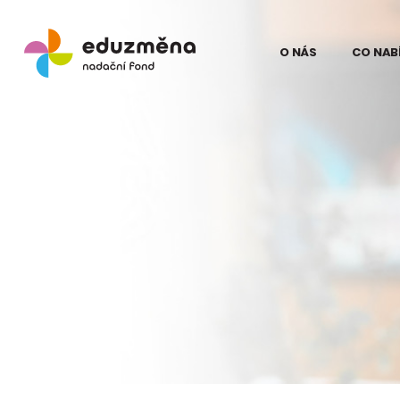
O NÁS
CO NAB
Lidé
Model
Odborní partne
Teori
Eduz
Partneři
Evalua
Pro média
proje
na Ku
Kontakt
Struč
pro z
Podpo
Eduz