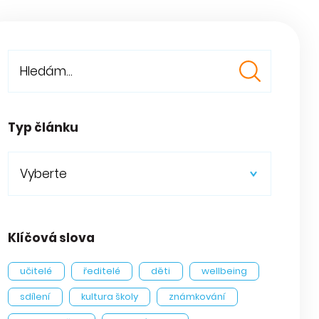
Typ článku
Vyberte
Klíčová slova
učitelé
ředitelé
děti
wellbeing
sdílení
kultura školy
známkování