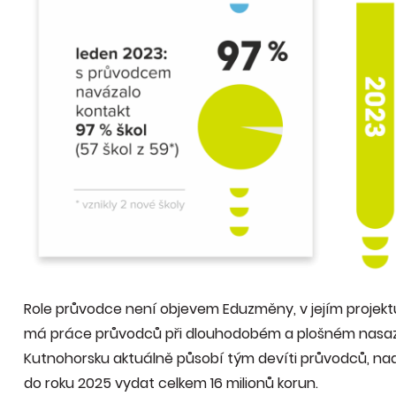
Role průvodce není objevem Eduzměny, v jejím projektu
má práce průvodců při dlouhodobém a plošném nasaze
Kutnohorsku aktuálně působí tým devíti průvodců, n
do roku 2025 vydat celkem 16 milionů korun.