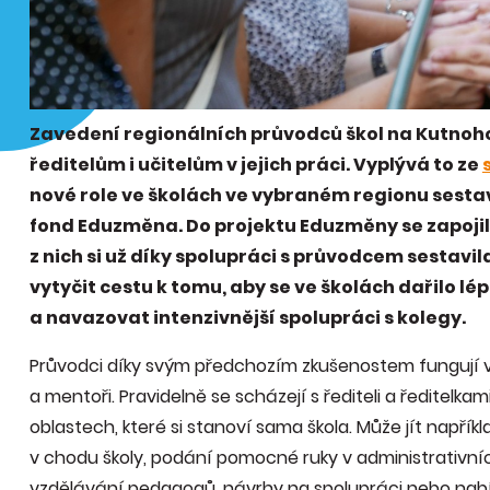
Zavedení regionálních průvodců škol na Kutnoh
ředitelům i učitelům v jejich práci. Vyplývá to ze
nové role ve školách ve vybraném regionu sesta
fond Eduzměna. Do projektu Eduzměny se zapojilo
z nich si už díky spolupráci s průvodcem sestavi
vytyčit cestu k tomu, aby se ve školách dařilo lé
a navazovat intenzivnější spolupráci s kolegy.
Průvodci díky svým předchozím zkušenostem fungují ve
a mentoři. Pravidelně se scházejí s řediteli a ředitelk
oblastech, které si stanoví sama škola. Může jít napříkl
v chodu školy, podání pomocné ruky v administrativníc
vzdělávání pedagogů, návrhy na spolupráci nebo nabíd