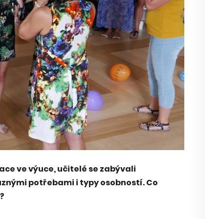
ce ve výuce, učitelé se zabývali
ůznými potřebami i typy osobností. Co
e?