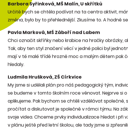
Barbora Syřinková, MŠ Malín, U skřítků
Určitě bych se chtěla podívat na ta centra aktivit, má
změna, bylo by to přehlednější. Zkusíme to. A hodně se m
Pavla Marková, MŠ Záboří nad Labem
Chci označit skříňky nebo krabice na hračky obrázky, ab
Tak, aby ten styl značení věcí v jedné polici byl jednot
mají v té malé třídě hrozně moc a malým dětem pak ča
hledaly.
Ludmila Hrušková, ZŠ Církvice
My jsme si udělali plán pro náš pedagogický tým, indi
se budeme v tomto školním roce věnovat. Nejprve si o 
aplikujeme. Pak bychom se chtěli vzdělávat společně, s
pročítat a diskutovat je společně v rámci týmu. Na zá
svoje videa. Chceme prvky individualizace hledat i př
v plánu ještě před letní školou, ale tady jsme si zpřesnil