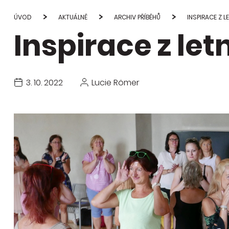
Studie
průvod
ÚVOD
AKTUÁLNĚ
ARCHIV PŘÍBĚHŮ
INSPIRACE Z L
Inspirace z let
Publi
změn
3. 10. 2022
Lucie Römer