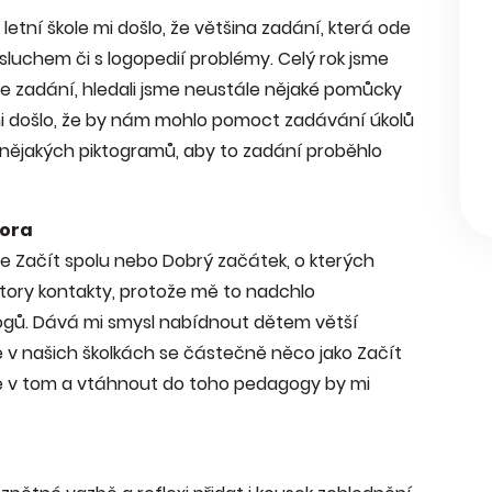
letní škole mi došlo, že většina zadání, která ode
 sluchem či s logopedií problémy. Celý rok jsme
e zadání, hledali jsme neustále nějaké pomůcky
mi došlo, že by nám mohlo pomoct zadávání úkolů
nějakých piktogramů, aby to zadání proběhlo
Hora
e Začít spolu nebo Dobrý začátek, o kterých
ktory kontakty, protože mě to nadchlo
ogů. Dává mi smysl nabídnout dětem větší
že v našich školkách se částečně něco jako Začít
 se v tom a vtáhnout do toho pedagogy by mi