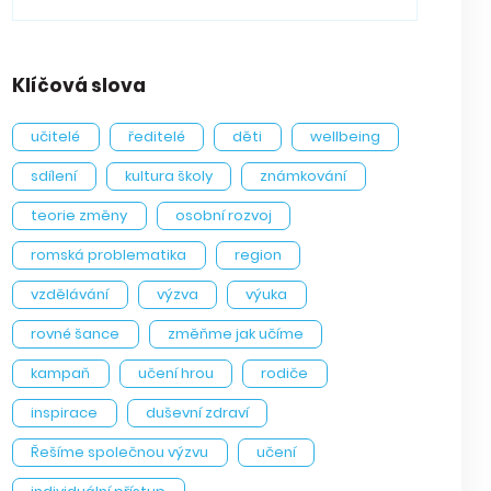
Klíčová slova
učitelé
ředitelé
děti
wellbeing
sdílení
kultura školy
známkování
teorie změny
osobní rozvoj
romská problematika
region
vzdělávání
výzva
výuka
rovné šance
změňme jak učíme
kampaň
učení hrou
rodiče
inspirace
duševní zdraví
Řešíme společnou výzvu
učení