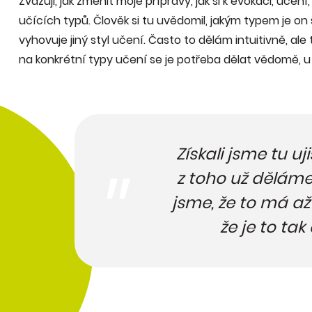
Zvažuji, jak změnit moje přípravy, jak si k evokaci, učen
učících typů. Člověk si tu uvědomil, jakým typem je on 
vyhovuje jiný styl učení. Často to dělám intuitivně, a
na konkrétní typy učení se je potřeba dělat vědomě, u 
Získali jsme tu uj
z toho už děláme
jsme, že to má až
že je to tak 