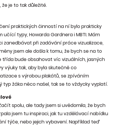
že je to tak důležité.
čení praktických činností na ní bylo prakticky
m učící typy, Howarda Gardnera i MBTI. Mám
ci zanedbávat při zadávání práce vizualizace,
uzměny jsem ale došla k tomu, že bych se na to
že třída bude obsahovat víc vizuálních, jasných
vy výuky tak, aby byla skutečně co
atizace s výrobou plakátů, se zpíváním
 typ žáka něco našel, tak se to vždycky vyplatí.
lové
ačít spolu, ale tady jsem si uvědomila, že bych
ala jsem tu inspiraci, jak tu vzdělávací nabídku
ní týče, nebo jejich vybavení. Například teď