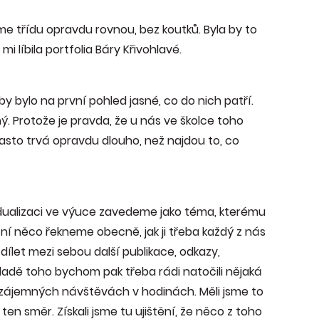
me třídu opravdu rovnou, bez koutků. Byla by to
i líbila portfolia Báry Křivohlavé.
y bylo na první pohled jasné, co do nich patří.
ný. Protože je pravda, že u nás ve školce toho
sto trvá opravdu dlouho, než najdou to, co
vidualizaci ve výuce zavedeme jako téma, kterému
ní něco řekneme obecně, jak ji třeba každý z nás
dílet mezi sebou další publikace, odkazy,
kladě toho bychom pak třeba rádi natočili nějaká
i vzájemných návštěvách v hodinách. Měli jsme to
i ten směr. Získali jsme tu ujištění, že něco z toho