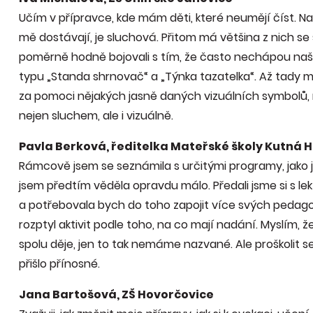
Učím v přípravce, kde mám děti, které neumějí číst. Na 
mě dostávají, je sluchová. Přitom má většina z nich se
poměrně hodně bojovali s tím, že často nechápou naš
typu „Standa shrnovač“ a „Týnka tazatelka“. Až tady 
za pomoci nějakých jasně daných vizuálních symbolů, 
nejen sluchem, ale i vizuálně.
Pavla Berková, ředitelka Mateřské školy Kutná 
Rámcově jsem se seznámila s určitými programy, jako j
jsem předtím věděla opravdu málo. Předali jsme si s le
a potřebovala bych do toho zapojit více svých pedag
rozptyl aktivit podle toho, na co mají nadání. Myslím, 
spolu děje, jen to tak nemáme nazvané. Ale proškolit
přišlo přínosné.
Jana Bartošová, ZŠ Hovorčovice