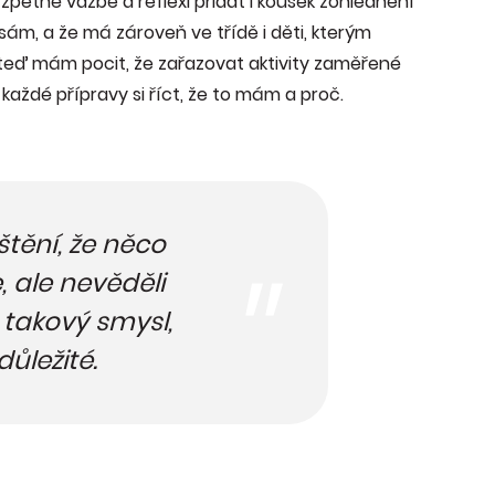
í, zpětné vazbě a reflexi přidat i kousek zohlednění
sám, a že má zároveň ve třídě i děti, kterým
le teď mám pocit, že zařazovat aktivity zaměřené
každé přípravy si říct, že to mám a proč.
ištění, že něco
, ale nevěděli
 takový smysl,
důležité.