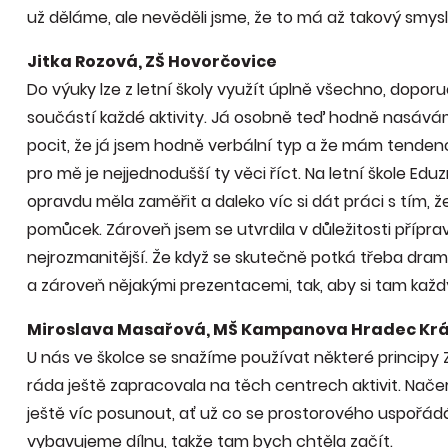
už děláme, ale nevěděli jsme, že to má až takový smysl, 
Jitka Rozová, ZŠ Hovorčovice
Do výuky lze z letní školy využít úplně všechno, doporu
součástí každé aktivity. Já osobně teď hodně nasává
pocit, že já jsem hodně verbální typ a že mám tenden
pro mě je nejjednodušší ty věci říct. Na letní škole Ed
opravdu měla zaměřit a daleko víc si dát práci s tím, 
pomůcek. Zároveň jsem se utvrdila v důležitosti přípra
nejrozmanitější. Že když se skutečně potká třeba dram
a zároveň nějakými prezentacemi, tak, aby si tam každý
Miroslava Masařová, MŠ Kampanova Hradec Krá
U nás ve školce se snažíme používat některé principy Z
ráda ještě zapracovala na těch centrech aktivit. Načerp
ještě víc posunout, ať už co se prostorového uspořádá
vybavujeme dílnu, takže tam bych chtěla začít.