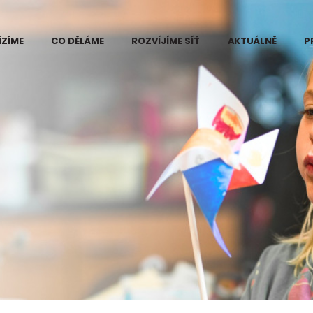
ÍZÍME
CO DĚLÁME
ROZVÍJÍME SÍŤ
AKTUÁLNĚ
P
 Eduzměna
Kde vidíme problém
ři
e změny
Projekt Eduzměna
měny
Co děláme na
ce pilotního
Kutnohorsku
ktu Eduzměna
tnohorsku
Co děláme na
Šumpersko-
né informace
Zábřežsku
ájemce
Měníme postoj ke
ra v regionech
vzdělávání
měny
Koordinace dárců