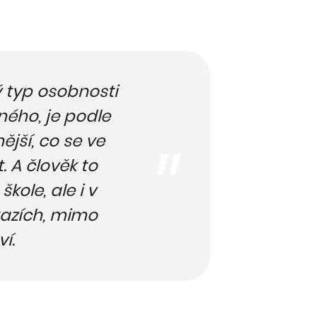
ý typ osobnosti
ného, je podle
ější, co se ve
. A člověk to
škole, ale i v
tazích, mimo
ví.