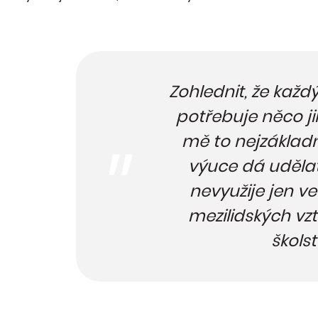
Zohlednit, že každ
potřebuje něco ji
mě to nejzákladn
výuce dá udělat
nevyužije jen ve 
mezilidských vz
školst