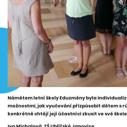
Námětem letní školy Eduzměny byla individualiza
možnostmi, jak vyučování přizpůsobit dětem s r
konkrétně chtějí její účastníci zkusit ve své škol
Iva Michalová, ZŠ Uhlířské Janovice