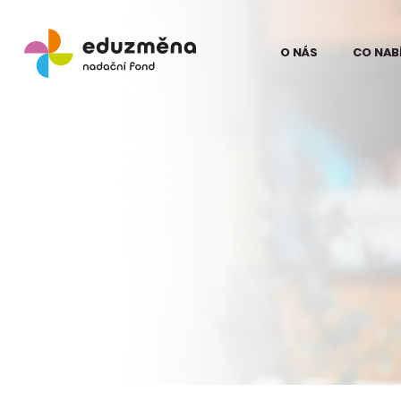
O NÁS
CO NAB
Lidé
Model
Odborní partne
Teori
Eduz
Partneři
Evalua
Pro média
proje
na Ku
Kontakt
Struč
pro z
Podpo
Eduz