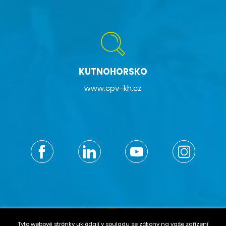
KUTNOHORSKO
www.cpv-kh.cz
Tyto webové stránky ukládají v souladu se zákony na vaše zařízení