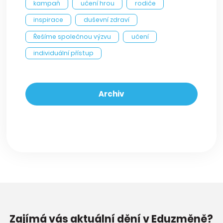
kampaň
učení hrou
rodiče
inspirace
duševní zdraví
Řešíme společnou výzvu
učení
individuální přístup
Archiv
Zajímá vás aktuální dění v Eduzměně?