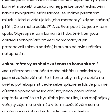
konkrétní projekt a získat na něj peníze prostřednictvím
našich minigrantů. Mám radost, že máme příležitost
mluvit s lidmi a vidět jejich „aha momenty“, kdy se začínají
ptát: „Co já mohu udělat?“ A zažívají pocit, že jsou v tom
spolu. Objevují se tam komunitní hybatelé, kteří jsou
opravdu schopní dávat věci dohromady a jen
potřebovali takové setkání, které pro ně bylo určitým
nakopnutím.
Jakou máte vy osobní zkušenost s komunitami?
Jsou přirozenou součástí mého příběhu. Poslední roky
jsem si začala všímat, že k tomu, aby mi bylo dobře na
světě, potřebuju mít vedle sebe spřízněné lidi. Je pro mě
důležité společné setkávání, kdy něco posouváme
dopředu. A může to být třeba jen pět lidí, kteří mají nějaký
veřejný zájem a já vím, že v tom nezůstávám sama
a mám se na koho obrátit, když něco potřebuji.