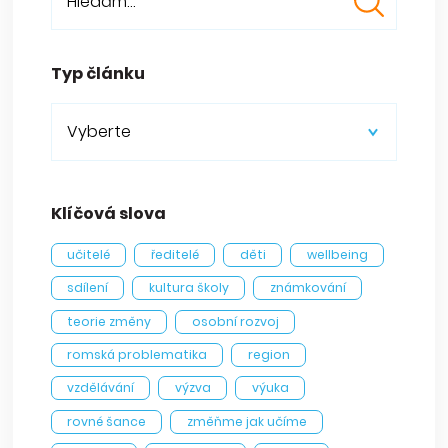
Typ článku
Vyberte
Klíčová slova
učitelé
ředitelé
děti
wellbeing
sdílení
kultura školy
známkování
teorie změny
osobní rozvoj
romská problematika
region
vzdělávání
výzva
výuka
rovné šance
změňme jak učíme