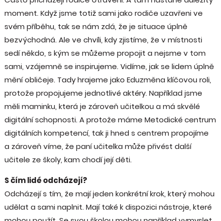
moment. Když jsme totiž sami jako rodiče uzavřeni ve
svém příběhu, tak se nám zdá, že je situace úplně
bezvýchodná. Ale ve chvíli, kdy zjistíme, že v místnosti
sedí někdo, s kým se můžeme propojit a nejsme v tom
sami, vzájemně se inspirujeme. Vidíme, jak se lidem úplně
mění obličeje. Tady hrajeme jako Eduzměna klíčovou roli,
protože propojujeme jednotlivé aktéry. Například jsme
měli maminku, která je zároveň učitelkou a má skvělé
digitální schopnosti. A protože máme Metodické centrum
digitálních kompetencí, tak ji hned s centrem propojíme
a zároveň víme, že paní učitelka může přivést další
učitele ze školy, kam chodí její děti.
S čím lidé odcházejí?
Odcházejí s tím, že mají jeden konkrétní krok, který mohou
udělat a sami naplnit. Mají také k dispozici nástroje, které
mohou použít. Se svou školou mohou například vymyslet