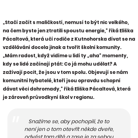
„Stačí začít s maličkostí, nemusí to být nic velkého,
na čem byste jen ztratili spoustu energie,“ říká Eliška
Pácaltová, která učí rodiče z Kutnohorska dívat se na
vzdělávání docela jinak a tvořit školní komunity.
„Mám radost, když vidíme u lidí ty „aha“ momenty,
kdy se lidé začínají ptát: Co já mohu udělat? A
zažívají pocit, že jsou v tom spolu. Objevují se nám
komunitní hybatelé, kteří jsou opravdu schopní
dávat věci dohromady,“ říká Eliška Pácaltová, která
je zároveň průvodkyní škol v regionu.
Snažíme se, aby pochopili, že to
není jen o tom otevřít někde dveře,
odvést tam dítě a zase je za sebou