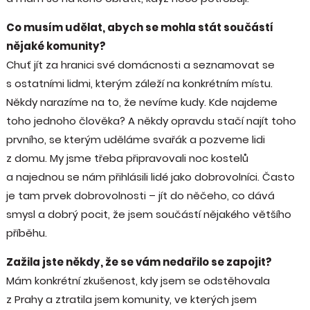
Co musím udělat, abych se mohla stát součástí
nějaké komunity?
Chuť jít za hranici své domácnosti a seznamovat se
s ostatními lidmi, kterým záleží na konkrétním místu.
Někdy narazíme na to, že nevíme kudy. Kde najdeme
toho jednoho člověka? A někdy opravdu stačí najít toho
prvního, se kterým uděláme svařák a pozveme lidi
z domu. My jsme třeba připravovali noc kostelů
a najednou se nám přihlásili lidé jako dobrovolníci. Často
je tam prvek dobrovolnosti – jít do něčeho, co dává
smysl a dobrý pocit, že jsem součástí nějakého většího
příběhu.
Zažila jste někdy, že se vám nedařilo se zapojit?
Mám konkrétní zkušenost, kdy jsem se odstěhovala
z Prahy a ztratila jsem komunity, ve kterých jsem