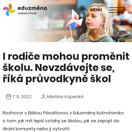
škol
MENU
Publikace Mapa změny
I rodiče mohou proměnit
školu. Nevzdávejte se,
říká průvodkyně škol
7. 5. 2022
Martina Kopecká
Rozhovor s Eliškou Pácaltovou z Eduzměny Kutnohorsko
o tom, jak mít lepší vztahy se školou, jak se zapojit do
školní komunity nebo ji vytvořit.