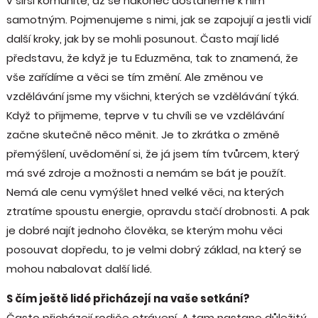
v širší komunitě, až se nakonec dostaneme k nim
samotným. Pojmenujeme s nimi, jak se zapojují a jestli vidí
další kroky, jak by se mohli posunout. Často mají lidé
představu, že když je tu Eduzměna, tak to znamená, že
vše zařídíme a věci se tím změní. Ale změnou ve
vzdělávání jsme my všichni, kterých se vzdělávání týká.
Když to přijmeme, teprve v tu chvíli se ve vzdělávání
začne skutečně něco měnit. Je to zkrátka o změně
přemýšlení, uvědomění si, že já jsem tím tvůrcem, který
má své zdroje a možnosti a nemám se bát je použít.
Nemá ale cenu vymýšlet hned velké věci, na kterých
ztratíme spoustu energie, opravdu stačí drobnosti. A pak
je dobré najít jednoho člověka, se kterým mohu věci
posouvat dopředu, to je velmi dobrý základ, na který se
mohou nabalovat další lidé.
S čím ještě lidé přicházejí na vaše setkání?
Často přicházejí rodiče otrávení. A tam nastane důležitý