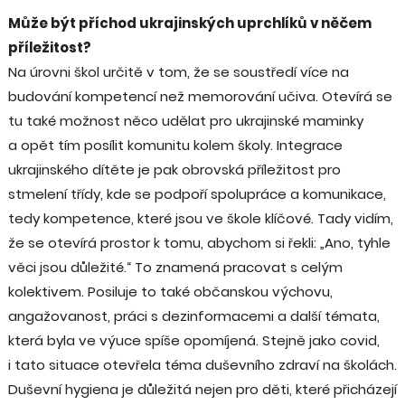
Může být příchod ukrajinských uprchlíků v něčem
příležitost?
Na úrovni škol určitě v tom, že se soustředí více na
budování kompetencí než memorování učiva. Otevírá se
tu také možnost něco udělat pro ukrajinské maminky
a opět tím posílit komunitu kolem školy. Integrace
ukrajinského dítěte je pak obrovská příležitost pro
stmelení třídy, kde se podpoří spolupráce a komunikace,
tedy kompetence, které jsou ve škole klíčové. Tady vidím,
že se otevírá prostor k tomu, abychom si řekli: „Ano, tyhle
věci jsou důležité.“ To znamená pracovat s celým
kolektivem. Posiluje to také občanskou výchovu,
angažovanost, práci s dezinformacemi a další témata,
která byla ve výuce spíše opomíjená. Stejně jako covid,
i tato situace otevřela téma duševního zdraví na školách.
Duševní hygiena je důležitá nejen pro děti, které přicházejí