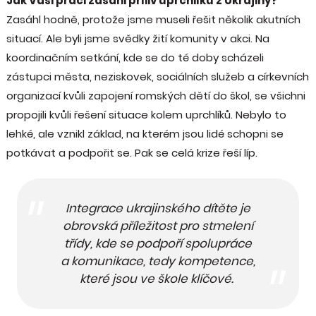
Jak Vaši práci zasáhl příliv uprchlíků z Ukrajiny?
Zasáhl hodně, protože jsme museli řešit několik akutních
situací. Ale byli jsme svědky žití komunity v akci. Na
koordinačním setkání, kde se do té doby scházeli
zástupci města, neziskovek, sociálních služeb a církevních
organizací kvůli zapojení romských dětí do škol, se všichni
propojili kvůli řešení situace kolem uprchlíků. Nebylo to
lehké, ale vznikl základ, na kterém jsou lidé schopni se
potkávat a podpořit se. Pak se celá krize řeší líp.
Integrace ukrajinského dítěte je
obrovská příležitost pro stmelení
třídy, kde se podpoří spolupráce
a komunikace, tedy kompetence,
které jsou ve škole klíčové.