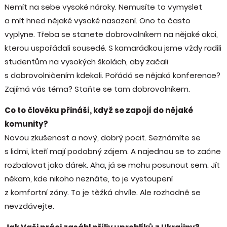
Nemít na sebe vysoké nároky. Nemusíte to vymyslet
a mít hned nějaké vysoké nasazení. Ono to často
vyplyne. Třeba se stanete dobrovolníkem na nějaké akci,
kterou uspořádali sousedé. S kamarádkou jsme vždy radili
studentům na vysokých školách, aby začali
s dobrovolničením kdekoli. Pořádá se nějaká konference?
Zajímá vás téma? Staňte se tam dobrovolníkem.
Co to člověku přináší, když se zapojí do nějaké
komunity?
Novou zkušenost a nový, dobrý pocit. Seznámíte se
s lidmi, kteří mají podobný zájem. A najednou se to začne
rozbalovat jako dárek. Aha, já se mohu posunout sem. Jít
někam, kde nikoho neznáte, to je vystoupení
z komfortní zóny. To je těžká chvíle. Ale rozhodně se
nevzdávejte.