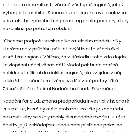
odborníci a konzultanti, včetně zástupců regionů, jehož
výběr ještě probíhá. Součástí zadání je zároveň nalezení
udržitelného způsobu fungování regionální podpory, který
nezanikne po pětiletém období.
“Chceme podpořit vznik replikovatelného modelu, díky
kterému se v průběhu pěti let zvýší kvalita všech škol
v určitém regionu. Věříme, že v důsledku toho zde dojde
ke zlepšení učení všech dětí. Model pak bude možné
nabídnout k šíření do dalších regionů, ale vzejdou z něj
i důležitá poučení pro tvůrce vzdělávací politiky.” říká
Zdeněk Slejška, ředitel Nadačního fondu Eduzměna.
Nadační fond Eduzměna předpokládá investici v hodnotě
200 mil. Kč, která by měla prokázat, co vše je zapotřebí
nastavit, aby se školy mohly dlouhodobě rozvíjet. Z této
částky je již zakládajícími nadacemi přislíbena polovina