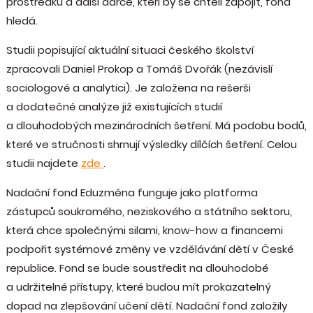
prostředků a další dárce, kteří by se chtěli zapojit, fond
hledá.
Studii popisující aktuální situaci českého školství
zpracovali Daniel Prokop a Tomáš Dvořák (nezávislí
sociologové a analytici). Je založena na rešerši
a dodatečné analýze již existujících studií
a dlouhodobých mezinárodních šetření. Má podobu bodů,
které ve stručnosti shrnují výsledky dílčích šetření. Celou
studii najdete
zde
.
Nadační fond Eduzměna funguje jako platforma
zástupců soukromého, neziskového a státního sektoru,
která chce společnými silami, know-how a financemi
podpořit systémové změny ve vzdělávání dětí v České
republice. Fond se bude soustředit na dlouhodobé
a udržitelné přístupy, které budou mít prokazatelný
dopad na zlepšování učení dětí. Nadační fond založily