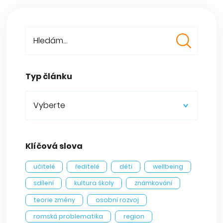
Typ článku
Vyberte
Klíčová slova
učitelé
ředitelé
děti
wellbeing
sdílení
kultura školy
známkování
teorie změny
osobní rozvoj
romská problematika
region