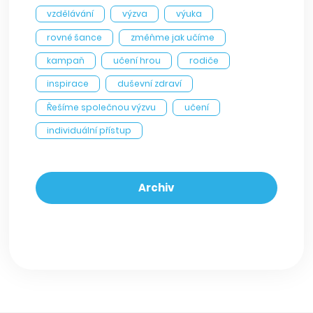
vzdělávání
výzva
výuka
rovné šance
změňme jak učíme
kampaň
učení hrou
rodiče
inspirace
duševní zdraví
Řešíme společnou výzvu
učení
individuální přístup
Archiv