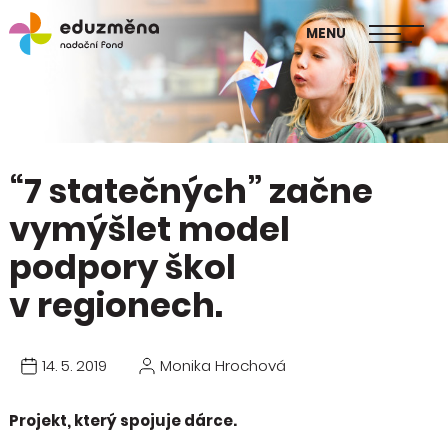
škol
MENU
Publikace Mapa změny
“7 statečných” začne
vymýšlet model
podpory škol
v regionech.
14. 5. 2019
Monika Hrochová
Projekt, který spojuje dárce.