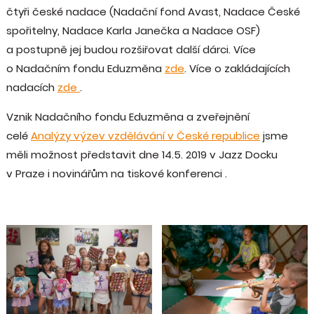
čtyři české nadace (Nadační fond Avast, Nadace České
spořitelny, Nadace Karla Janečka a Nadace OSF)
a postupně jej budou rozšiřovat další dárci. Více
o Nadačním fondu Eduzměna
zde
. Více o zakládajících
nadacích
zde
.
Vznik Nadačního fondu Eduzměna a zveřejnění
celé
Analýzy výzev vzdělávání v České republice
jsme
měli možnost představit dne 14.5. 2019 v Jazz Docku
v Praze i novinářům na tiskové konferenci .