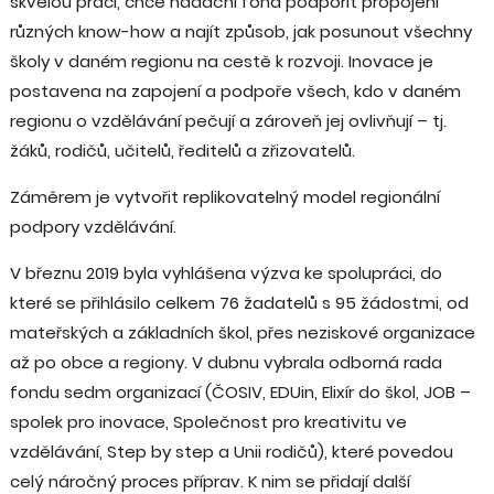
skvělou práci, chce nadační fond podpořit propojení
různých know-how a najít způsob, jak posunout všechny
školy v daném regionu na cestě k rozvoji. Inovace je
postavena na zapojení a podpoře všech, kdo v daném
regionu o vzdělávání pečují a zároveň jej ovlivňují – tj.
žáků, rodičů, učitelů, ředitelů a zřizovatelů.
Záměrem je vytvořit replikovatelný model regionální
podpory vzdělávání.
V březnu 2019 byla vyhlášena výzva ke spolupráci, do
které se přihlásilo celkem 76 žadatelů s 95 žádostmi, od
mateřských a základních škol, přes neziskové organizace
až po obce a regiony. V dubnu vybrala odborná rada
fondu sedm organizací (ČOSIV, EDUin, Elixír do škol, JOB –
spolek pro inovace, Společnost pro kreativitu ve
vzdělávání, Step by step a Unii rodičů), které povedou
celý náročný proces příprav. K nim se přidají další