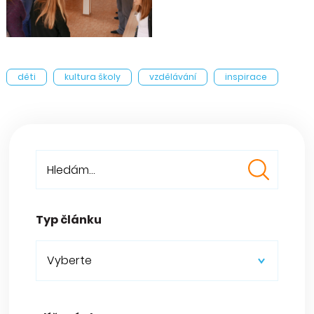
děti
kultura školy
vzdělávání
inspirace
Typ článku
Vyberte