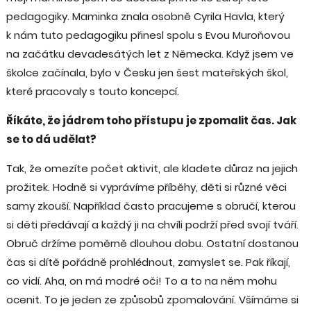
pedagogiky. Maminka znala osobně Cyrila Havla, který
k nám tuto pedagogiku přinesl spolu s Evou Muroňovou
na začátku devadesátých let z Německa. Když jsem ve
školce začínala, bylo v Česku jen šest mateřských škol,
které pracovaly s touto koncepcí.
Říkáte, že jádrem toho přístupu je zpomalit čas. Jak
se to dá udělat?
Tak, že omezíte počet aktivit, ale kladete důraz na jejich
prožitek. Hodně si vyprávíme příběhy, děti si různé věci
samy zkouší. Například často pracujeme s obručí, kterou
si děti předávají a každý ji na chvíli podrží před svojí tváří.
Obruč držíme poměrně dlouhou dobu. Ostatní dostanou
čas si dítě pořádně prohlédnout, zamyslet se. Pak říkají,
co vidí. Aha, on má modré oči! To a to na něm mohu
ocenit. To je jeden ze způsobů zpomalování. Všímáme si