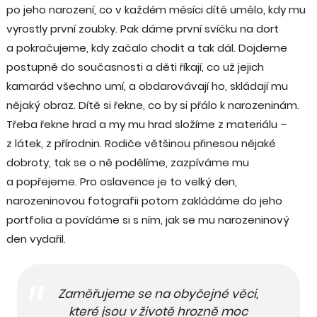
po jeho narození, co v každém měsíci dítě umělo, kdy mu
vyrostly první zoubky. Pak dáme první svíčku na dort
a pokračujeme, kdy začalo chodit a tak dál. Dojdeme
postupně do současnosti a děti říkají, co už jejich
kamarád všechno umí, a obdarovávají ho, skládají mu
nějaký obraz. Dítě si řekne, co by si přálo k narozeninám.
Třeba řekne hrad a my mu hrad složíme z materiálu –
z látek, z přírodnin. Rodiče většinou přinesou nějaké
dobroty, tak se o ně podělíme, zazpíváme mu
a popřejeme. Pro oslavence je to velký den,
narozeninovou fotografii potom zakládáme do jeho
portfolia a povídáme si s ním, jak se mu narozeninový
den vydařil.
Zaměřujeme se na obyčejné věci,
které jsou v životě hrozně moc