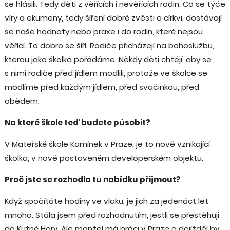
se hlásili. Tedy děti z věřících i nevěřících rodin. Co se týče
víry a ekumeny, tedy šíření dobré zvěsti o církvi, dostávají
se naše hodnoty nebo praxe i do rodin, které nejsou
věřící. To dobro se šíří. Rodiče přicházejí na bohoslužbu,
kterou jako školka pořádáme. Někdy děti chtějí, aby se
s nimi rodiče před jídlem modlili, protože ve školce se
modlíme před každým jídlem, před svačinkou, před
obědem.
Na které škole teď budete působit?
V Mateřské škole Kamínek v Praze, je to nově vznikající
školka, v nově postaveném developerském objektu.
Proč jste se rozhodla tu nabídku přijmout?
Když spočítáte hodiny ve vlaku, je jich za jedenáct let
mnoho. Stála jsem před rozhodnutím, jestli se přestěhuji
do Kutné Hory. Ale manžel má práci v Praze a dojížděl by