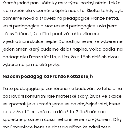
Kromě jedné paní učitelky mi v týmu nezbyl nikdo, takže
jsem začínala víceméně úplně načisto. Školka tehdy byla
poměrně nová a stavěla na pedagogice Franze Ketta,
lesní pedagogice a Montessori pedagogice. Byla jsem
přesvědčená, že dělat poctivě tohle všechno
v jednotřídní školce nejde. Dohodli jsme se, že vybereme
jeden směr, který budeme dělat naplno. Volba padla na
pedagogiku Franze Ketta, s tím, že z těch dalších dvou
vybereme jen nějaké prvky.
Na čem pedagogika Franze Ketta stojí?
Tato pedagogika je zaměřena na budování vztahů a na
posilování komunitní role mateřské školy. Život ve školce
se zpomaluje a zaměřujeme se na obyčejné věci, které
jsou v životě hrozně moc důležité. Záleží nám na
společně prožitém času, nehoníme se za výkonem. Díky
mojí mamince jsem se dostala přímo ke zdroji této