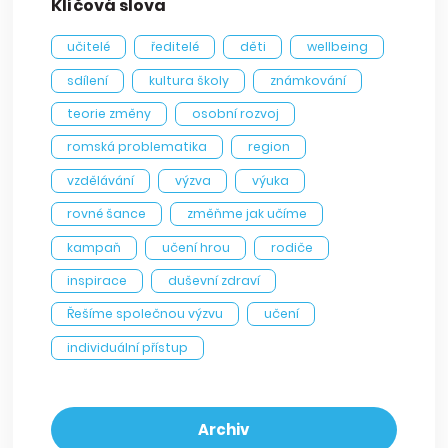
Klíčová slova
učitelé
ředitelé
děti
wellbeing
sdílení
kultura školy
známkování
teorie změny
osobní rozvoj
romská problematika
region
vzdělávání
výzva
výuka
rovné šance
změňme jak učíme
kampaň
učení hrou
rodiče
inspirace
duševní zdraví
Řešíme společnou výzvu
učení
individuální přístup
Archiv