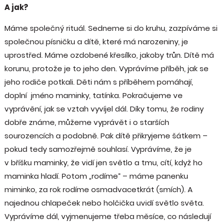
A jak?
Máme společný rituál. Sedneme si do kruhu, zazpíváme si
společnou písničku a dítě, které má narozeniny, je
uprostřed. Máme ozdobené křesílko, jakoby trůn. Dítě má
korunu, protože je to jeho den. Vyprávíme příběh, jak se
jeho rodiče potkali. Děti nám s příběhem pomáhají,
doplní jméno maminky, tatínka. Pokračujeme ve
vyprávění, jak se vztah vyvíjel dál. Díky tomu, že rodiny
dobře známe, můžeme vyprávět i o starších
sourozencích a podobně. Pak dítě přikryjeme šátkem –
pokud tedy samozřejmě souhlasí. Vyprávíme, že je
v bříšku maminky, že vidí jen světlo a tmu, cítí, když ho
maminka hladí. Potom „rodíme“ – máme panenku
miminko, za rok rodíme osmadvacetkrát (smích). A
najednou chlapeček nebo holčička uvidí světlo světa.
Vyprávíme dál, vyjmenujeme třeba měsíce, co následují