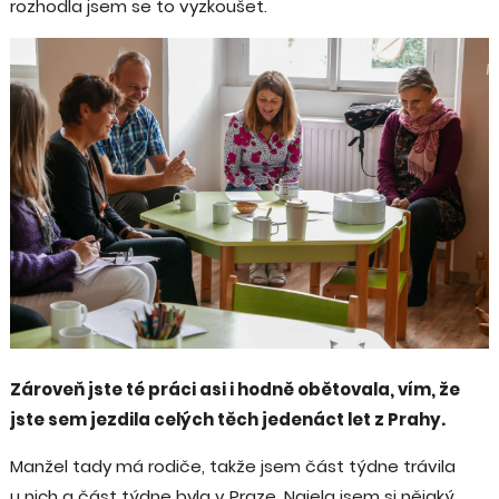
rozhodla jsem se to vyzkoušet.
Zároveň jste té práci asi i hodně obětovala, vím, že
jste sem jezdila celých těch jedenáct let z Prahy.
Manžel tady má rodiče, takže jsem část týdne trávila
u nich a část týdne byla v Praze. Najela jsem si nějaký