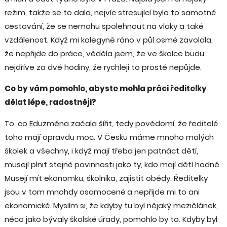
režim, takže se to dalo, nejvíc stresující bylo to samotné
cestování, že se nemohu spolehnout na vlaky a také
vzdálenost. Když mi kolegyně ráno v půl osmé zavolala,
že nepřijde do práce, věděla jsem, že ve školce budu
nejdříve za dvě hodiny, že rychleji to prostě nepůjde.
Co by vám pomohlo, abyste mohla práci ředitelky
dělat lépe, radostněji?
To, co Eduzměna začala šířit, tedy povědomí, že ředitelé
toho mají opravdu moc. V Česku máme mnoho malých
školek a všechny, i když mají třeba jen patnáct dětí,
musejí plnit stejné povinnosti jako ty, kdo mají dětí hodně.
Musejí mít ekonomku, školníka, zajistit obědy. Ředitelky
jsou v tom mnohdy osamocené a nepřijde mi to ani
ekonomické. Myslím si, že kdyby tu byl nějaký mezičlánek,
něco jako bývaly školské úřady, pomohlo by to. Kdyby byl