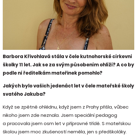
Barbora Křivohlavá stála v čele kutnohorské církevní
školky 11 let. Jak se za svým působením ohlíží? A co by
podle ní ředitelkám mateřinek pomohlo?
Jakých bylo vašich jedenáct let v čele mateřské školy
svatého Jakuba?
Když se zpětně ohlédnu, když jsem z Prahy přišla, vůbec
nikoho jsem zde neznala. Jsem speciální pedagog
a pracovala jsem osm let v přípravné třídě. S mateřskou
školou jsem moc zkušeností neměla, jen s předškoláky.