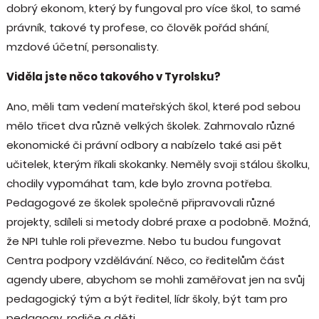
dobrý ekonom, který by fungoval pro více škol, to samé
právník, takové ty profese, co člověk pořád shání,
mzdové účetní, personalisty.
Viděla jste něco takového v Tyrolsku?
Ano, měli tam vedení mateřských škol, které pod sebou
mělo třicet dva různě velkých školek. Zahrnovalo různé
ekonomické či právní odbory a nabízelo také asi pět
učitelek, kterým říkali skokanky. Neměly svoji stálou školku,
chodily vypomáhat tam, kde bylo zrovna potřeba.
Pedagogové ze školek společně připravovali různé
projekty, sdíleli si metody dobré praxe a podobně. Možná,
že NPI tuhle roli převezme. Nebo tu budou fungovat
Centra podpory vzdělávání. Něco, co ředitelům část
agendy ubere, abychom se mohli zaměřovat jen na svůj
pedagogický tým a být ředitel, lídr školy, být tam pro
pedagogy, rodiče a děti.