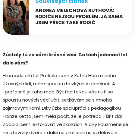
Související článek
ANDREA MELECHOVÁ RUTHOVÁ:
RODIČE NEJSOU PROBLÉM. JÁ SAMA
JSEM PŘECE TAKÉ RODIČ
Zůstaly tu za vámi krásné věci. Co těch jedenáct let
dalo vám?
Hromadu přátel. Potkala jsem v Kutné Hoře mnoho
úžasných lidí, mám spoustu hezkých vzpomínek. A
i profesně je toho moc. Být ředitelkou vás nutí se
spoustu nových věcí učit, setkávám se s mnoha
zajímavými lidmi. Díky úzké spolupráci s pedagogikou
Franze Ketta jsem měla pocit, že je potřeba ji šířit dál.
Začala jsem lektorovat ve školkách. A díky Eduzměně se
mi otevřely dveře k dalšímu profesnímu vzdělávání.