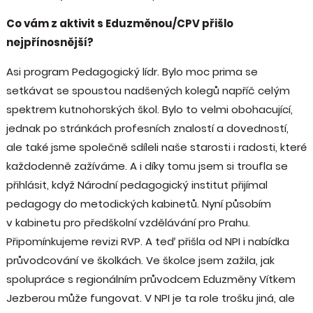
Co vám z aktivit s Eduzměnou/CPV přišlo
nejpřínosnější?
Asi program Pedagogický lídr. Bylo moc prima se
setkávat se spoustou nadšených kolegů napříč celým
spektrem kutnohorských škol. Bylo to velmi obohacující,
jednak po stránkách profesních znalostí a dovedností,
ale také jsme společně sdíleli naše starosti i radosti, které
každodenně zažíváme. A i díky tomu jsem si troufla se
přihlásit, když Národní pedagogický institut přijímal
pedagogy do metodických kabinetů. Nyní působím
v kabinetu pro předškolní vzdělávání pro Prahu.
Připomínkujeme revizi RVP. A teď přišla od NPI i nabídka
průvodcování ve školkách. Ve školce jsem zažila, jak
spolupráce s regionálním průvodcem Eduzměny Vítkem
Jezberou může fungovat. V NPI je ta role trošku jiná, ale