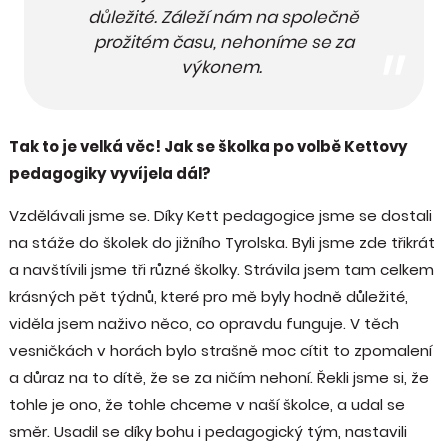
důležité. Záleží nám na společně
prožitém času, nehoníme se za
výkonem.
Tak to je velká věc! Jak se školka po volbě Kettovy
pedagogiky vyvíjela dál?
Vzdělávali jsme se. Díky Kett pedagogice jsme se dostali
na stáže do školek do jižního Tyrolska. Byli jsme zde třikrát
a navštívili jsme tři různé školky. Strávila jsem tam celkem
krásných pět týdnů, které pro mě byly hodně důležité,
viděla jsem naživo něco, co opravdu funguje. V těch
vesničkách v horách bylo strašně moc cítit to zpomalení
a důraz na to dítě, že se za ničím nehoní. Řekli jsme si, že
tohle je ono, že tohle chceme v naší školce, a udal se
směr. Usadil se díky bohu i pedagogický tým, nastavili