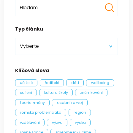
Typ článku
Vyberte
Klíčová slova
učitelé
ředitelé
děti
wellbeing
sdílení
kultura školy
známkování
teorie změny
osobní rozvoj
romská problematika
region
vzdělávání
výzva
výuka
rovné šance
změňme jak učíme