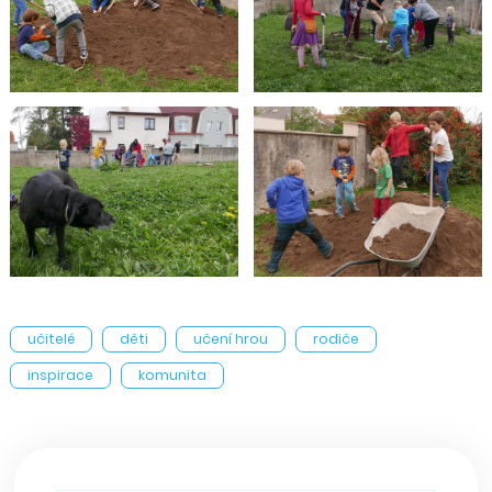
učitelé
děti
učení hrou
rodiče
inspirace
komunita