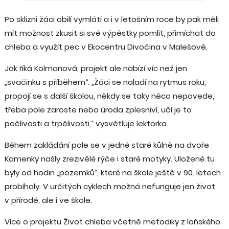
Po sklizni žáci obilí vymlátí a i v letošním roce by pak měli
mít možnost zkusit si své výpěstky pomlít, přimíchat do
chleba a využít pec v Ekocentru Divočina v Malešově.
Jak říká Kolmanová, projekt ale nabízí víc než jen
„svačinku s příběhem“. „Žáci se naladí na rytmus roku,
propojí se s další školou, někdy se taky něco nepovede,
třeba pole zaroste nebo úroda zplesniví, učí je to
pečlivosti a trpělivosti,“ vysvětluje lektorka.
Během zakládání pole se v jedné staré kůlně na dvoře
Kamenky našly zrezivělé rýče i staré motyky. Uložené tu
byly od hodin „pozemků“, které na škole ještě v 90. letech
probíhaly. V určitých cyklech možná nefunguje jen život
v přírodě, ale i ve škole.
Více o projektu Život chleba včetně metodiky z loňského