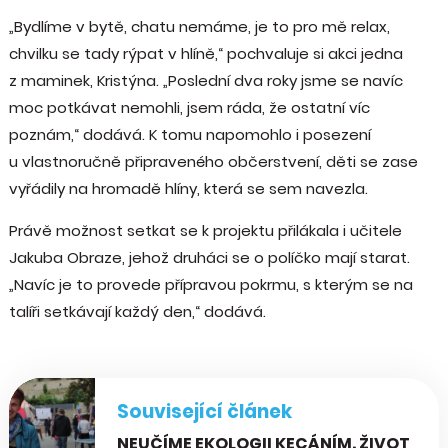
„Bydlíme v bytě, chatu nemáme, je to pro mě relax,
chvilku se tady rýpat v hlíně,“ pochvaluje si akci jedna
z maminek, Kristýna. „Poslední dva roky jsme se navíc
moc potkávat nemohli, jsem ráda, že ostatní víc
poznám,“ dodává. K tomu napomohlo i posezení
u vlastnoručně připraveného občerstvení, děti se zase
vyřádily na hromadě hlíny, která se sem navezla.
Právě možnost setkat se k projektu přilákala i učitele
Jakuba Obraze, jehož druháci se o políčko mají starat.
„Navíc je to provede přípravou pokrmu, s kterým se na
talíři setkávají každý den,“ dodává.
Související článek
NEUČÍME EKOLOGII KECÁNÍM. ŽIVOT