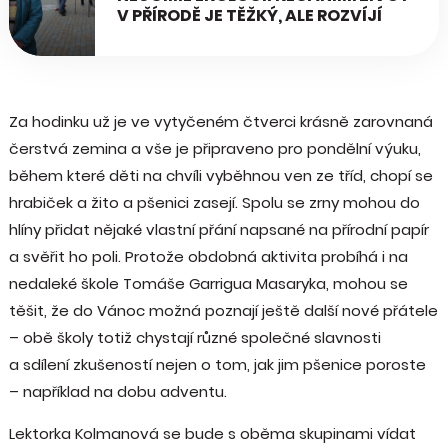
V PŘÍRODĚ JE TĚŽKÝ, ALE ROZVÍJÍ
Za hodinku už je ve vytyčeném čtverci krásně zarovnaná
čerstvá zemina a vše je připraveno pro pondělní výuku,
během které děti na chvíli vyběhnou ven ze tříd, chopí se
hrabiček a žito a pšenici zasejí. Spolu se zrny mohou do
hlíny přidat nějaké vlastní přání napsané na přírodní papír
a svěřit ho poli. Protože obdobná aktivita probíhá i na
nedaleké škole Tomáše Garrigua Masaryka, mohou se
těšit, že do Vánoc možná poznají ještě další nové přátele
– obě školy totiž chystají různé společné slavnosti
a sdílení zkušeností nejen o tom, jak jim pšenice poroste
– například na dobu adventu.
Lektorka Kolmanová se bude s oběma skupinami vídat