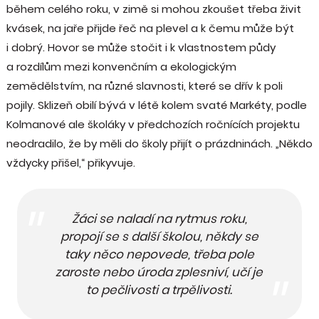
během celého roku, v zimě si mohou zkoušet třeba živit
kvásek, na jaře přijde řeč na plevel a k čemu může být
i dobrý. Hovor se může stočit i k vlastnostem půdy
a rozdílům mezi konvenčním a ekologickým
zemědělstvím, na různé slavnosti, které se dřív k poli
pojily. Sklizeň obilí bývá v létě kolem svaté Markéty, podle
Kolmanové ale školáky v předchozích ročnících projektu
neodradilo, že by měli do školy přijít o prázdninách. „Někdo
vždycky přišel,“ přikyvuje.
Žáci se naladí na rytmus roku,
propojí se s další školou, někdy se
taky něco nepovede, třeba pole
zaroste nebo úroda zplesniví, učí je
to pečlivosti a trpělivosti.