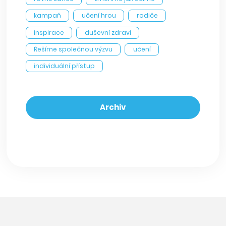
kampaň
učení hrou
rodiče
inspirace
duševní zdraví
Řešíme společnou výzvu
učení
individuální přístup
Archiv