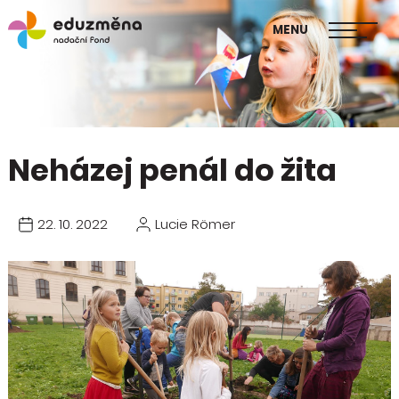
škol
MENU
Publikace Mapa změny
Neházej penál do žita
22. 10. 2022
Lucie Römer