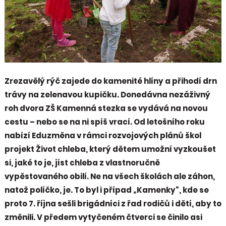
Zrezavělý rýč zajede do kamenité hlíny a přihodí drn
trávy na zelenavou kupičku. Donedávna nezáživný
roh dvora ZŠ Kamenná stezka se vydává na novou
cestu – nebo se na ni spíš vrací. Od letošního roku
nabízí Eduzměna v rámci rozvojových plánů škol
projekt Život chleba, který dětem umožní vyzkoušet
si, jaké to je, jíst chleba z vlastnoručně
vypěstovaného obilí. Ne na všech školách ale záhon,
natož políčko, je. To byl i případ „Kamenky“, kde se
proto 7. října sešli brigádníci z řad rodičů i dětí, aby to
změnili. V předem vytyčeném čtverci se činilo asi