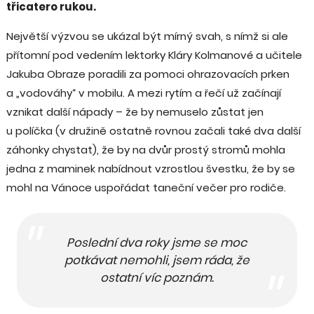
třicatero rukou.
Největší výzvou se ukázal být mírný svah, s nímž si ale
přítomní pod vedením lektorky Kláry Kolmanové a učitele
Jakuba Obraze poradili za pomoci ohrazovacích prken
a „vodováhy“ v mobilu. A mezi rytím a řečí už začínají
vznikat další nápady – že by nemuselo zůstat jen
u políčka (v družině ostatně rovnou začali také dva další
záhonky chystat), že by na dvůr prostý stromů mohla
jedna z maminek nabídnout vzrostlou švestku, že by se
mohl na Vánoce uspořádat taneční večer pro rodiče.
Poslední dva roky jsme se moc
potkávat nemohli, jsem ráda, že
ostatní víc poznám.