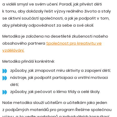
a viděli smysl ve svém učení. Poradí, jak přivést děti
k tomu, aby dokázaly řešit výzvy reálného života a staly
se aktivní součástí společnosti, a jak je podpořit v tom,
aby přebíraly odpovědnost za sebe a své okolí.
Metodika je založena na desetileté zkušenosti našeho
obsahového partnera
Společnost pro kreativitu ve
vzdělávání.
Metodika přináší konkrétně:
způsoby, jak zmapovat míru aktivity a zapojení dětí;
nástroje, jak podpořit participaci a vnitřní motivaci
dětí;
způsoby, jak pečovat o klima třídy a celé školy.
Naše metodika slouží učitelům a učitelkám jako jeden
z podpůrných materiálů pro program Řešíme společnou
výzvu, a to vedle workshopů a individuálních konzultací.