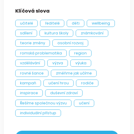
Klíčová slova
učitelé
ředitelé
děti
wellbeing
sdílení
kultura školy
známkování
teorie změny
osobní rozvoj
romská problematika
region
vzdělávání
výzva
výuka
rovné šance
změňme jak učíme
kampaň
učení hrou
rodiče
inspirace
duševní zdraví
Řešíme společnou výzvu
učení
individuální přístup