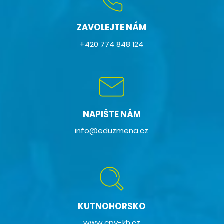
ZAVOLEJTE NÁM
+420 774 848 124
NAPIŠTE NÁM
info@eduzmena.cz
KUTNOHORSKO
www.cpv-kh.cz