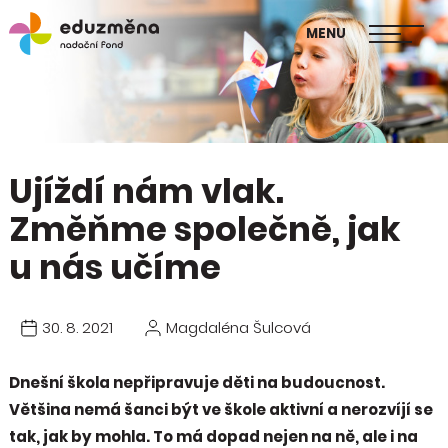
škol
MENU
Publikace Mapa změny
Ujíždí nám vlak.
Změňme společně, jak
u nás učíme
30. 8. 2021
Magdaléna Šulcová
Dnešní škola nepřipravuje děti na budoucnost.
Většina nemá šanci být ve škole aktivní a nerozvíjí se
tak, jak by mohla. To má dopad nejen na ně, ale i na