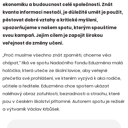
ekonomiku a budoucnost celé společnosti. Znát
kvanta informací nestačí, je důležité umět je použít,
pěstovat dobré vztahy a kritické myšlení,
upozorňujeme v našem spotu, kterým spouštíme
svou kampaň. Jejím cílem je zapojit širokou
veřejnost do změny učení.
„Proč musíme všechno znát zpaměti, chceme věci
chápat,“ říká ve spotu Nadačního fondu Eduzměna malá
holčička, která uteče ze školní lavice, aby veřejně
přečetla své prohlášení, ve kterém vyzývá k akci rodiče,
učitele a ředitele. Eduzměna chce spotem ukázat
naléhavý obraz zatuhlosti, bezradnosti a strachu, které
jsou v českém školství přítomné. Autorem spotu je režisér
a výtvarník Václav Krbůšek.