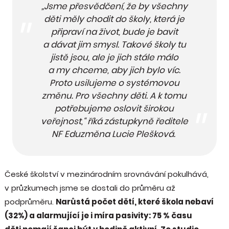
„Jsme přesvědčení, že by všechny
děti měly chodit do školy, která je
připraví na život, bude je bavit
a dávat jim smysl. Takové školy tu
jistě jsou, ale je jich stále málo
a my chceme, aby jich bylo víc.
Proto usilujeme o systémovou
změnu. Pro všechny děti. A k tomu
potřebujeme oslovit širokou
veřejnost,“ říká zástupkyně ředitele
NF Eduzměna Lucie Plešková.
České školství v mezinárodním srovnávání pokulhává,
v průzkumech jsme se dostali do průměru až
podprůměru.
Narůstá počet dětí, které škola nebaví
(32%) a alarmující je i míra pasivity: 75 % času