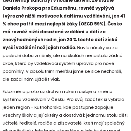
děti nemají šanci být v hodině aktivní. Ze studie
Daniela Prokopa pro Eduzměnu, rovněž vyplývá
i výrazně nižší motivace k dalšímu vzdělávání, jen 41
% chce patřit mezi nejlepší žáky (OECD 59%). Česko
má rovněž nižší dosažené vzdělání u dětí ze
znevýhodněných rodin, jen 20 % těchto dětí získá
vyšší vzdělání než jejich rodiče.
Navíc nároky se za
poslední dobu změnily, ale na školách nenastala žádná
akce, která by vzdělávací systém upravila pro nové
podmínky. V absolutním měřítku jsme se sice nezhoršili,
ale začal nám ujíždět vlak.
Eduzměna proto už druhým rokem usiluje o změnu
systému vzdělávání v Česku. Pro svůj začátek si vybrala
jeden region - Kutnohorsko, kde postupně zapojuje
všechny školy a její aktéry a dostává k jednomu stolu děti,
učitelé, ředitelé, rodiče a zřizovatelé, kteří mají společný
cíl: tvořit školu, kde bude všem lépe a kde budou moci