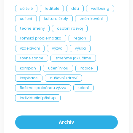
učitelé
ředitelé
děti
wellbeing
sdílení
kultura školy
známkování
teorie změny
osobní rozvoj
romská problematika
region
vzdělávání
výzva
výuka
rovné šance
změňme jak učíme
kampaň
učení hrou
rodiče
inspirace
duševní zdraví
Řešíme společnou výzvu
učení
individuální přístup
Archiv