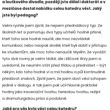
a loutkového divadla, později jste dělal i doktorát a v
mezičase dostal nabídku celou katedru vést. Jaký
jste byl pedagog?
Velmi rychle jsem zjistil, že nejsem přednáškový typ. Ze
školních let si pamatuju dva typy učitelů: hodně přísné,
kteří toho sice hodně naučili, ale moc nezvládali
komunikaci, nebo naopak skvělé, kteří byli dobří v přístupu
ke studentům, ale moc toho nenaučili. Myslím, že vyvážit
tyto dvě roviny je velmi těžké, ale i klíčové. Brzy jsem si
uvědomil, že neumím stát před třídou a přednášet – být
někým, kdo toho hodně ví a má hodinu a půl kontinuálně
předávat znalosti. Zjistil jsem, že jsem dost věcí schopen
jedině v dialogu. A tak jsem pak učil hlavně praktické
hodiny jako inscenační tvorbu, hereckou tvorbu, režijní
a dramaturgickou práci a podobně.
Jaké pro vás bylo vést celou katedru?