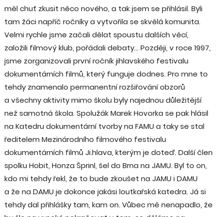
měl chuť zkusit něco nového, a tak jsem se přihlásil. Byli
tam žáci napříč ročníky a vytvořila se skvělá komunita.
Velmi rychle jsme začali dělat spoustu dalších věcí,
založili filmový klub, pořádali debaty... Později, v roce 1997,
jsme zorganizovali první ročník jihlavského festivalu
dokumentárních filmů, který funguje dodnes. Pro mne to
tehdy znamenalo permanentní rozšiřování obzorů
a všechny aktivity mimo školu byly najednou důležitější
než samotná škola. Spolužák Marek Hovorka se pak hlásil
na Katedru dokumentární tvorby na FAMU a taky se stal
ředitelem Mezinárodního filmového festivalu
dokumentárních filmů Ji.hlava, kterým je doteď. Další člen
spolku Hobit, Honza Šprinl, šel do Brna na JAMU. Byl to on,
kdo mi tehdy řekl, že to bude zkoušet na JAMU i DAMU
a že na DAMU je dokonce jakási loutkařská katedra. Já si
tehdy dal přihlášky tam, kam on. Vůbec mě nenapadlo, že