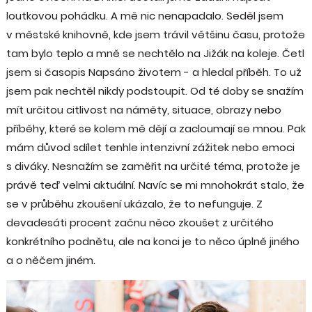
loutkovou pohádku. A mě nic nenapadalo. Seděl jsem
v městské knihovně, kde jsem trávil většinu času, protože
tam bylo teplo a mně se nechtělo na Jižák na koleje. Četl
jsem si časopis Napsáno životem - a hledal příběh. To už
jsem pak nechtěl nikdy podstoupit. Od té doby se snažím
mít určitou citlivost na náměty, situace, obrazy nebo
příběhy, které se kolem mě dějí a zacloumají se mnou. Pak
mám důvod sdílet tenhle intenzivní zážitek nebo emoci
s diváky. Nesnažím se zaměřit na určité téma, protože je
právě teď velmi aktuální. Navíc se mi mnohokrát stalo, že
se v průběhu zkoušení ukázalo, že to nefunguje. Z
devadesáti procent začnu něco zkoušet z určitého
konkrétního podnětu, ale na konci je to něco úplně jiného
a o něčem jiném.