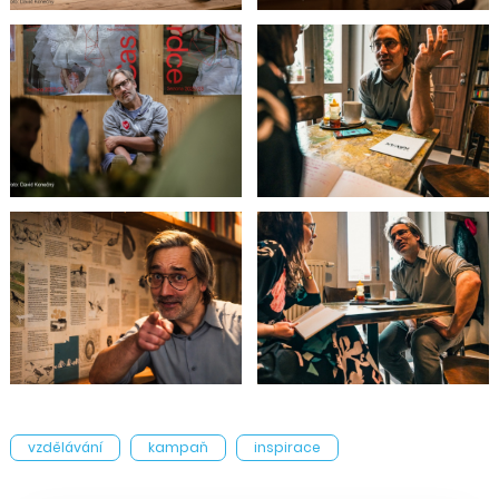
vzdělávání
kampaň
inspirace