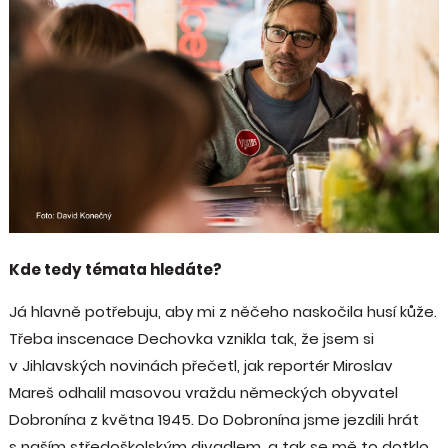
Kde tedy témata hledáte?
Já hlavně potřebuju, aby mi z něčeho naskočila husí kůže.
Třeba inscenace Dechovka vznikla tak, že jsem si
v Jihlavských novinách přečetl, jak reportér Miroslav
Mareš odhalil masovou vraždu německých obyvatel
Dobronína z května 1945. Do Dobronína jsme jezdili hrát
s naším středoškolským divadlem, a tak se mě to dotklo