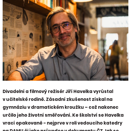
Divadelní a filmový režisér Jiří Havelka vyrůstal
v učitelské rodině. Zásadní zkušenost získal na
gymnáziu v dramatickém kroužku – což nakonec
určilo jeho životní směřování. Ke školství se Havelka
vrací opakovaně - nejprve v roli vedoucího katedry
na DAMU či jako průvodce v dokumentu ČT Jak se