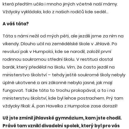
která předtím učila i mnoho jiných včetně naší mámy.
Vždycky vykládala, kdo z našich rodičů kde seděl…
A váš táta?
Táta s námi nežil od mých pěti, ale jezdili jsme za ním na
víkendy. Dlouho učil na zemědělské škole v Jihlavě. Po
revoluci pak v Humpolci, kde se narodil, založil první
rodinnou soukromou střední školu. V restituci dostal
barák, který předělal na školu. Vím, že často jezdil na
ministerstvo školství – tehdy ještě soukromé školy nebyly
úplně ukotvené a ani zákonně nebylo jasné, jak mají
fungovat. Takže táta to trochu prokopával, a to i na
ministerstvu školství, kde byl lehce postrachem. Prý tam
vždycky říkali: Á, pan Havelka z Humpolce zase dorazil!
Už jste zmínil jihlavské gymnázium, kam jste chodil.
Právě tam vznikl divadelní spolek, který byl pro vás