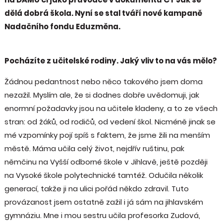
dělá dobrá škola. Nyní se stal tváří nové kampaně
Nadačního fondu Eduzměna.
Pocházíte z učitelské rodiny. Jaký vliv to na vás mělo?
Žádnou pedantnost nebo něco takového jsem doma
nezažil. Myslím ale, že si dodnes dobře uvědomuji, jak
enormní požadavky jsou na učitele kladeny, a to ze všech
stran: od žáků, od rodičů, od vedení škol. Nicméně jinak se
mé vzpomínky pojí spíš s faktem, že jsme žili na menším
městě. Máma učila celý život, nejdřív ruštinu, pak
němčinu na Vyšší odborné škole v Jihlavě, ještě později
na Vysoké škole polytechnické tamtéž. Odučila několik
generací, takže ji na ulici pořád někdo zdravil. Tuto
provázanost jsem ostatně zažil i já sám na jihlavském
gymnáziu. Mne i mou sestru učila profesorka Zudová,