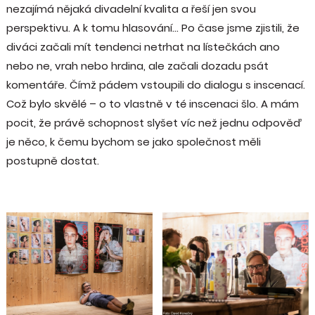
nezajímá nějaká divadelní kvalita a řeší jen svou
perspektivu. A k tomu hlasování... Po čase jsme zjistili, že
diváci začali mít tendenci netrhat na lístečkách ano
nebo ne, vrah nebo hrdina, ale začali dozadu psát
komentáře. Čímž pádem vstoupili do dialogu s inscenací.
Což bylo skvělé – o to vlastně v té inscenaci šlo. A mám
pocit, že právě schopnost slyšet víc než jednu odpověď
je něco, k čemu bychom se jako společnost měli
postupně dostat.