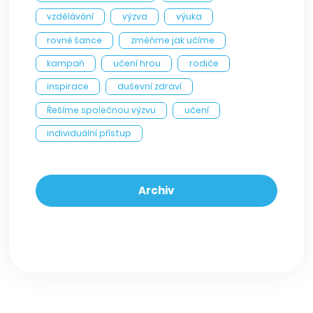
vzdělávání
výzva
výuka
rovné šance
změňme jak učíme
kampaň
učení hrou
rodiče
inspirace
duševní zdraví
Řešíme společnou výzvu
učení
individuální přístup
Archiv