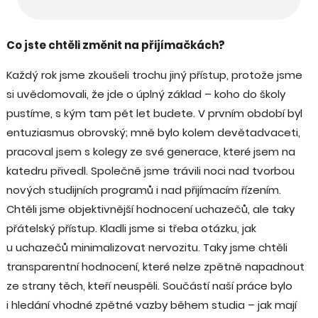
Co jste chtěli změnit na přijímačkách?
Každý rok jsme zkoušeli trochu jiný přístup, protože jsme
si uvědomovali, že jde o úplný základ – koho do školy
pustíme, s kým tam pět let budete. V prvním období byl
entuziasmus obrovský; mně bylo kolem devětadvaceti,
pracoval jsem s kolegy ze své generace, které jsem na
katedru přivedl. Společně jsme trávili noci nad tvorbou
nových studijních programů i nad přijímacím řízením.
Chtěli jsme objektivnější hodnocení uchazečů, ale taky
přátelský přístup. Kladli jsme si třeba otázku, jak
u uchazečů minimalizovat nervozitu. Taky jsme chtěli
transparentní hodnocení, které nelze zpětně napadnout
ze strany těch, kteří neuspěli. Součástí naší práce bylo
i hledání vhodné zpětné vazby během studia – jak mají