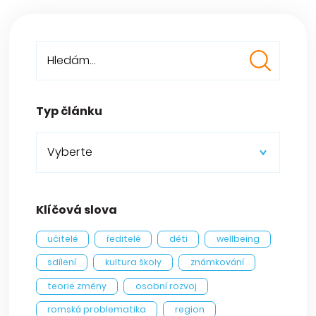
Typ článku
Vyberte
Klíčová slova
učitelé
ředitelé
děti
wellbeing
sdílení
kultura školy
známkování
teorie změny
osobní rozvoj
romská problematika
region