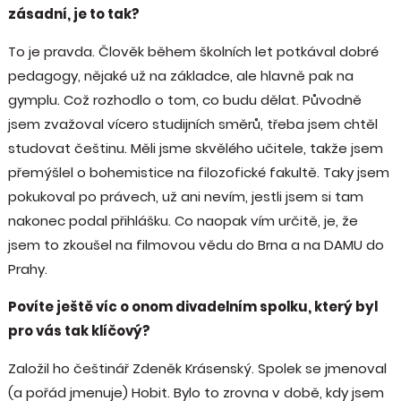
zásadní, je to tak?
To je pravda. Člověk během školních let potkával dobré
pedagogy, nějaké už na základce, ale hlavně pak na
gymplu. Což rozhodlo o tom, co budu dělat. Původně
jsem zvažoval vícero studijních směrů, třeba jsem chtěl
studovat češtinu. Měli jsme skvělého učitele, takže jsem
přemýšlel o bohemistice na filozofické fakultě. Taky jsem
pokukoval po právech, už ani nevím, jestli jsem si tam
nakonec podal přihlášku. Co naopak vím určitě, je, že
jsem to zkoušel na filmovou vědu do Brna a na DAMU do
Prahy.
Povíte ještě víc o onom divadelním spolku, který byl
pro vás tak klíčový?
Založil ho češtinář Zdeněk Krásenský. Spolek se jmenoval
(a pořád jmenuje) Hobit. Bylo to zrovna v době, kdy jsem