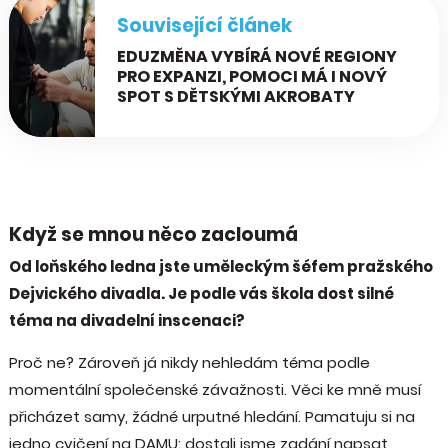
Související článek
EDUZMĚNA VYBÍRÁ NOVÉ REGIONY
PRO EXPANZI, POMOCI MÁ I NOVÝ
SPOT S DĚTSKÝMI AKROBATY
Když se mnou něco zacloumá
Od loňského ledna jste uměleckým šéfem pražského
Dejvického divadla. Je podle vás škola dost silné
téma na divadelní inscenaci?
Proč ne? Zároveň já nikdy nehledám téma podle
momentální společenské závažnosti. Věci ke mně musí
přicházet samy, žádné urputné hledání. Pamatuju si na
jedno cvičení na DAMU: dostali jsme zadání napsat