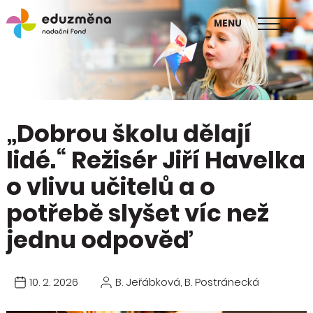
škol
MENU
Publikace Mapa změny
„Dobrou školu dělají
lidé.“ Režisér Jiří Havelka
o vlivu učitelů a o
potřebě slyšet víc než
jednu odpověď
10. 2. 2026
B. Jeřábková, B. Postránecká