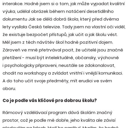
interakce. Hodně jsem si o tom, jak může vypadat kvalitní
výuka, udělal obrázek během natáčení desetidílního
dokumentu Jak se dělá dobrá škola, který před dvěma
lety vysílala Česká televize. Tady jsem na vlastní oči viděl,
že existuje bezpočet přístupů, jak učit a jak školu vést.
Měl jsem z těch návštěv škol hodně pozitivní dojem.
Zároveň ve mně přetrvával pocit, že učitelé jsou značně
přetížení - musí být intelektuálně, občansky, výchovně
i psychologicky připraveni, neustále se zdokonalovat,
chodit na workshopy a zvládat vnitřní i vnější komunikaci.
A do toho učit svoje předměty, mít erudici ve svém
oboru.
Co je podle vás klíčové pro dobrou školu?
Rámcový vzdělávací program dává školám značný
prostor, což je podle mě dobře, jeho kvalita ale závisí
především na lidech, kteří ho naplňují. Myslím, že hodně