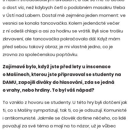
o dost víc, než kdybych četl o podobném masakru třeba
v Ústí nad Labem. Dostal mě zejména jeden moment: ve
vesnici se konala tancovačka. Kolem jedenácté večer
z ní odešli chlapi a asi za hodinu se vrátili. Byli sice trošku
zkrvavení, ale tancovačka pokračovala dál. Když mám
před sebou takový obraz, je mi vlastně jedno, co je
zrovna za společenskou poptávku.
Zajímavé bylo, když jste před lety u inscenace
o Mašínech, kterou jste připravoval se studenty na
DAMU, zapojili diváky do hlasování, zda se jedná
o vrahy, nebo hrdiny. To byl váš nápad?
To vzniklo z hovoru se studenty. U této hry byli dotčení jak
ti, co s Mašíny sympatizují, tak ti, co je odsuzují. Komunisté
i antikomunisté. Jakmile se člověk dotkne něčeho, co lidé
považují za své téma a mají na to názor, už je vůbec