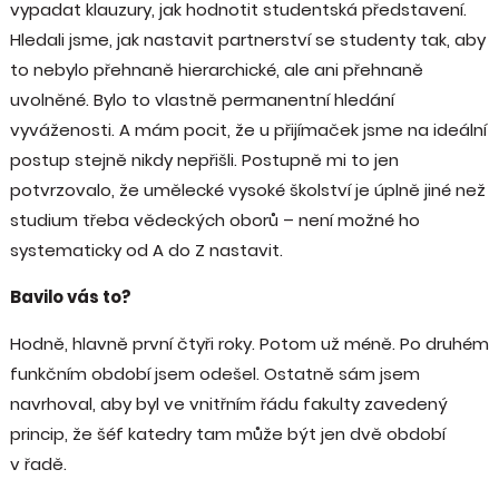
vypadat klauzury, jak hodnotit studentská představení.
Hledali jsme, jak nastavit partnerství se studenty tak, aby
to nebylo přehnaně hierarchické, ale ani přehnaně
uvolněné. Bylo to vlastně permanentní hledání
vyváženosti. A mám pocit, že u přijímaček jsme na ideální
postup stejně nikdy nepřišli. Postupně mi to jen
potvrzovalo, že umělecké vysoké školství je úplně jiné než
studium třeba vědeckých oborů – není možné ho
systematicky od A do Z nastavit.
Bavilo vás to?
Hodně, hlavně první čtyři roky. Potom už méně. Po druhém
funkčním období jsem odešel. Ostatně sám jsem
navrhoval, aby byl ve vnitřním řádu fakulty zavedený
princip, že šéf katedry tam může být jen dvě období
v řadě.