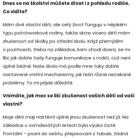
Dnes se na školství můžete dívat i z pohledu rodiče.
Co vidíte?
Mám dvě vlastní děti, ale celý život funguju v nějakém
typu patchworkové rodiny, takže skrze vícero dětí mám
zkušenost od školky po střední školu. Když přemýšlím
o pozitivech, třeba na základce, kam chodí dcera, se mi
líbí, jak dobře tady funguje komunikace s rodiči, což není
úplně běžné. Naše škola má podle mne taky dobře
nastavené vnitřní mechanismy, jak řešit různé nečekané
problémy. To mi přijde důležité.
Vnímáte, jak moc se liší zkušenost vašich dětí od vaší
vlastní?
Moje děti mají naštěstí úplně jinou zkušenost než já. Na
základce v osmdesátých letech byla výuka čistě
frontální – psaní do sešitu, přepisování z tabule, žádná