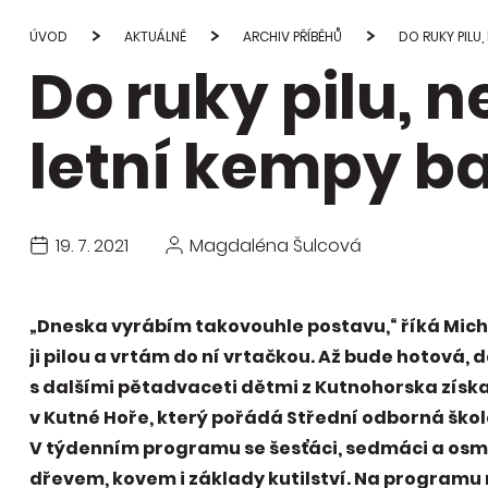
Studie
průvod
ÚVOD
AKTUÁLNĚ
ARCHIV PŘÍBĚHŮ
DO RUKY PILU,
Do ruky pilu, n
Publi
změn
letní kempy ba
19. 7. 2021
Magdaléna Šulcová
„Dneska vyrábím takovouhle postavu,“ říká Mich
ji pilou a vrtám do ní vrtačkou. Až bude hotová, d
s dalšími pětadvaceti dětmi z Kutnohorska zís
v Kutné Hoře, který pořádá Střední odborná škol
V týdenním programu se šesťáci, sedmáci a osmá
dřevem, kovem i základy kutilství. Na programu m