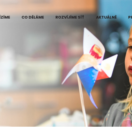
ÍZÍME
CO DĚLÁME
ROZVÍJÍME SÍŤ
AKTUÁLNĚ
P
 Eduzměna
Kde vidíme problém
ři
e změny
Projekt Eduzměna
měny
Co děláme na
ce pilotního
Kutnohorsku
ktu Eduzměna
tnohorsku
Co děláme na
Šumpersko-
né informace
Zábřežsku
ájemce
Měníme postoj ke
ra v regionech
vzdělávání
měny
Koordinace dárců