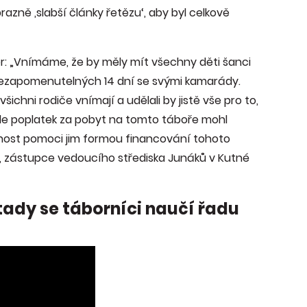
brazně ‚slabší články řetězu‘, aby byl celkově
or: „Vnímáme, že by měly mít všechny děti šanci
nezapomenutelných 14 dní se svými kamarády.
ichni rodiče vnímají a udělali by jistě vše pro to,
 ale poplatek za pobyt na tomto táboře mohl
ožnost pomoci jim formou financování tohoto
, zástupce vedoucího střediska Junáků v Kutné
 tady se táborníci naučí řadu