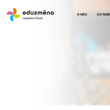
O NÁS
CO NAB
Lidé
Model
Odborní partne
Teori
Eduz
Partneři
Evalua
Pro média
proje
na Ku
Kontakt
Struč
pro z
Podpo
Eduz