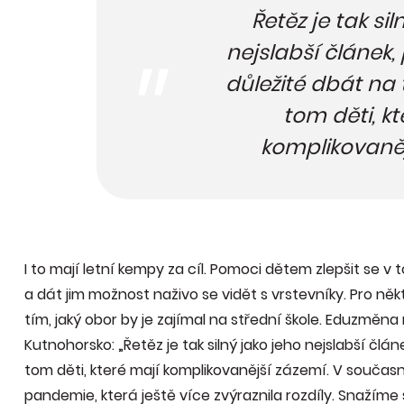
Řetěz je tak sil
nejslabší článek, 
důležité dbát na t
tom děti, k
komplikovaněj
I to mají letní kempy za cíl. Pomoci dětem zlepšit se v 
a dát jim možnost naživo se vidět s vrstevníky. Pro někt
tím, jaký obor by je zajímal na střední škole. Eduzměna
Kutnohorsko: „Řetěz je tak silný jako jeho nejslabší článe
tom děti, které mají komplikovanější zázemí. V současn
pandemie, která ještě více zvýraznila rozdíly. Snažím