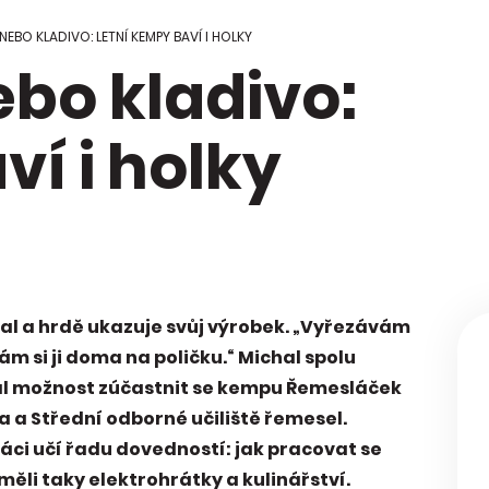
 Regionální
ci škol
 NEBO KLADIVO: LETNÍ KEMPY BAVÍ I HOLKY
ebo kladivo:
kace Mapa
y
ví i holky
al a hrdě ukazuje svůj výrobek. „Vyřezávám
ám si ji doma na poličku.“ Michal spolu
kal možnost zúčastnit se kempu Řemesláček
a a Střední odborné učiliště řemesel.
ci učí řadu dovedností: jak pracovat se
ěli taky elektrohrátky a kulinářství.