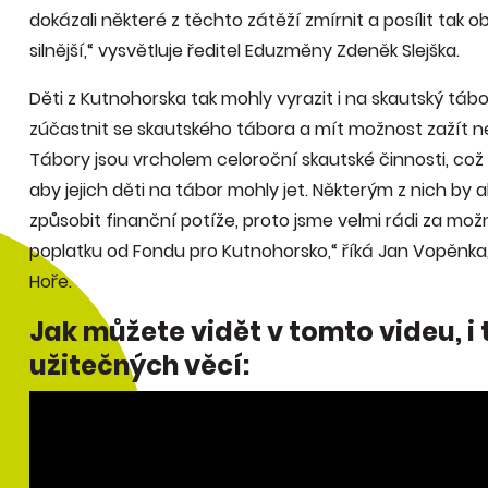
dokázali některé z těchto zátěží zmírnit a posílit tak o
silnější,“ vysvětluje ředitel Eduzměny Zdeněk Slejška.
Děti z Kutnohorska tak mohly vyrazit i na skautský táb
zúčastnit se skautského tábora a mít možnost zažít 
Tábory jsou vrcholem celoroční skautské činnosti, což vš
aby jejich děti na tábor mohly jet. Některým z nich by
způsobit finanční potíže, proto jsme velmi rádi za m
poplatku od Fondu pro Kutnohorsko,“ říká Jan Vopěnka
Hoře.
Jak můžete vidět v tomto videu, i
užitečných věcí: