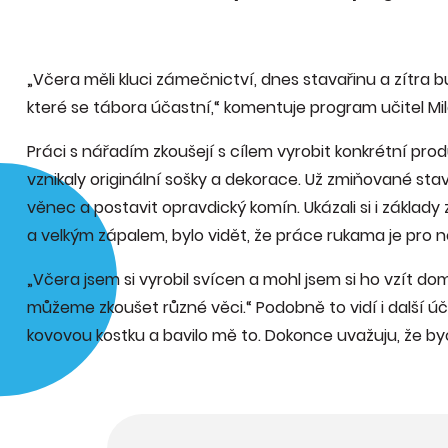
„Včera měli kluci zámečnictví, dnes stavařinu a zítra bu
které se tábora účastní,“ komentuje program učitel Mil
Práci s nářadím zkoušejí s cílem vyrobit konkrétní pro
vznikaly originální sošky a dekorace. Už zmiňované stav
věnec a postavit opravdický komín. Ukázali si i základ
a velkým zápalem, bylo vidět, že práce rukama je pro
„Včera jsem si vyrobil svícen a mohl jsem si ho vzít dom
můžeme zkoušet různé věci.“ Podobně to vidí i další úč
kovovou kostku a bavilo mě to. Dokonce uvažuju, že b