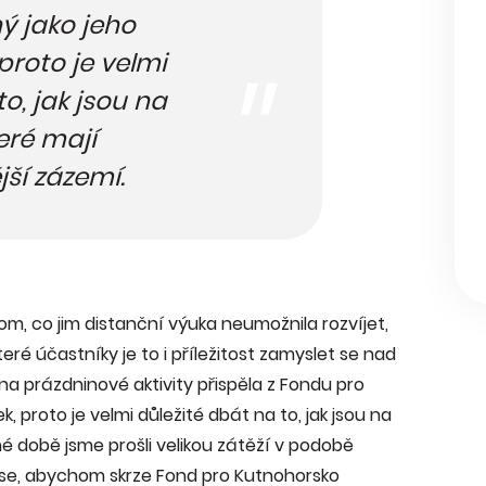
ný jako jeho
proto je velmi
o, jak jsou na
teré mají
ší zázemí.
tom, co jim distanční výuka neumožnila rozvíjet,
eré účastníky je to i příležitost zamyslet se nad
 na prázdninové aktivity přispěla z Fondu pro
k, proto je velmi důležité dbát na to, jak jsou na
é době jsme prošli velikou zátěží v podobě
e se, abychom skrze Fond pro Kutnohorsko