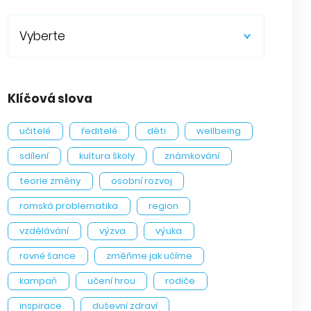
Vyberte
Klíčová slova
učitelé
ředitelé
děti
wellbeing
sdílení
kultura školy
známkování
teorie změny
osobní rozvoj
romská problematika
region
vzdělávání
výzva
výuka
rovné šance
změňme jak učíme
kampaň
učení hrou
rodiče
inspirace
duševní zdraví