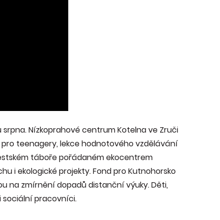
u srpna. Nízkoprahové centrum Kotelna ve Zruči
i pro teenagery, lekce hodnotového vzdělávání
říměstském táboře pořádaném ekocentrem
hu i ekologické projekty. Fond pro Kutnohorsko
ou na zmírnění dopadů distanční výuky. Děti,
i sociální pracovníci.