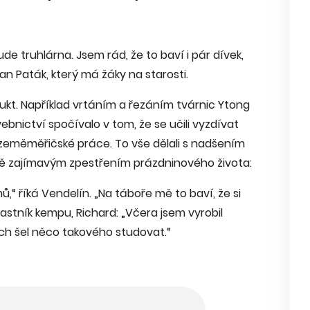
de truhlárna. Jsem rád, že to baví i pár dívek,
an Paták, který má žáky na starosti.
dukt. Například vrtáním a řezáním tvárnic Ytong
ebnictví spočívalo v tom, že se učili vyzdívat
y zeměměřičské práce. To vše dělali s nadšením
 ně zajímavým zpestřením prázdninového života:
ů,“ říká Vendelín. „Na táboře mě to baví, že si
astník kempu, Richard: „Včera jsem vyrobil
ych šel něco takového studovat.“