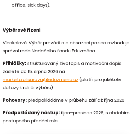
office, sick days).
Výběrové řízení
Vícekolové. Výběr provádí a o obsazení pozice rozhoduje
správní rada Nadačního fondu Eduzměna.
Přihlášky:
strukturovaný životopis a motivační dopis
zašlete do 15. srpna 2026 na
marketa.olisarova@eduzmena.cz
(platí i pro jakékoliv
dotazy k roli či výběru)
Pohovory:
předpokládáme v průběhu září až října 2026
Předpokládaný nástup:
říjen–⁠⁠⁠⁠⁠⁠prosinec 2026, s obdobím
postupného předání role