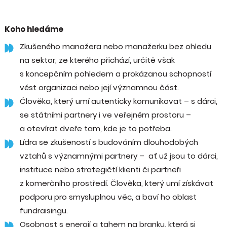
Koho hledáme
Zkušeného manažera nebo manažerku bez ohledu
na sektor, ze kterého přichází, určitě však
s koncepčním pohledem a prokázanou schopností
vést organizaci nebo její významnou část.
Člověka, který umí autenticky komunikovat –⁠⁠⁠⁠⁠⁠ s dárci,
se státními partnery i ve veřejném prostoru –⁠⁠⁠⁠⁠⁠
a otevírat dveře tam, kde je to potřeba.
Lídra se zkušeností s budováním dlouhodobých
vztahů s významnými partnery –⁠⁠⁠⁠⁠⁠ ať už jsou to dárci,
instituce nebo strategičtí klienti či partneři
z komerčního prostředí. Člověka, který umí získávat
podporu pro smysluplnou věc, a baví ho oblast
fundraisingu.
Osobnost s energií a tahem na branku, která si