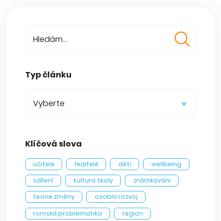
Typ článku
Vyberte
Klíčová slova
učitelé
ředitelé
děti
wellbeing
sdílení
kultura školy
známkování
teorie změny
osobní rozvoj
romská problematika
region