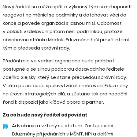
Nový ředitel se může opřít o výkonný tým se schopností
reagovat na měnící se podmínky a dotahovat věci do
konce a povede organizaci s jasnou misí. Odbornost
v oblasti vzdělávání přitom není podmínkou, protože
obsahovou stránku Modelu Eduzměna řeší právě interní
tým a předseda správní rady.
Předání role ve vedení organizace bude probíhat
postupně a se silnou podporou dosavadního ředitele
Zdeňka Slejšky, který se stane předsedou správní rady.
V této pozici bude spoluvytvářet směřování Eduzměny
na úrovni strategických cílů, a zůstane tak pro nadační
fond k dispozici jako klíčová opora a partner.
Za co bude nový ředitel odpovídat
Advokacie a vztahy se státem. Zastupování
Eduzměny při jednáních s MŠMT, NPI a dalšími