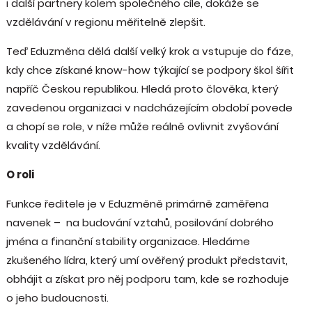
i další partnery kolem společného cíle, dokáže se
vzdělávání v regionu měřitelně zlepšit.
Teď Eduzměna dělá další velký krok a vstupuje do fáze,
kdy chce získané know-how týkající se podpory škol šířit
napříč Českou republikou. Hledá proto člověka, který
zavedenou organizaci v nadcházejícím období povede
a chopí se role, v níže může reálně ovlivnit zvyšování
kvality vzdělávání.
O roli
Funkce ředitele je v Eduzměně primárně zaměřena
navenek –⁠⁠⁠⁠⁠⁠ na budování vztahů, posilování dobrého
jména a finanční stability organizace. Hledáme
zkušeného lídra, který umí ověřený produkt představit,
obhájit a získat pro něj podporu tam, kde se rozhoduje
o jeho budoucnosti.