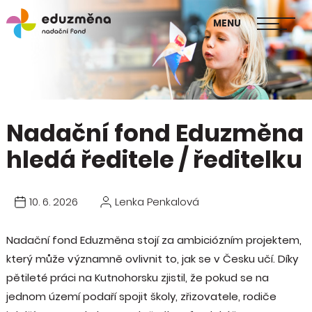
škol
MENU
Publikace Mapa změny
Nadační fond Eduzměna
hledá ředitele / ředitelku
10. 6. 2026
Lenka Penkalová
Nadační fond Eduzměna stojí za ambiciózním projektem,
který může významně ovlivnit to, jak se v Česku učí. Díky
pětileté práci na Kutnohorsku zjistil, že pokud se na
jednom území podaří spojit školy, zřizovatele, rodiče