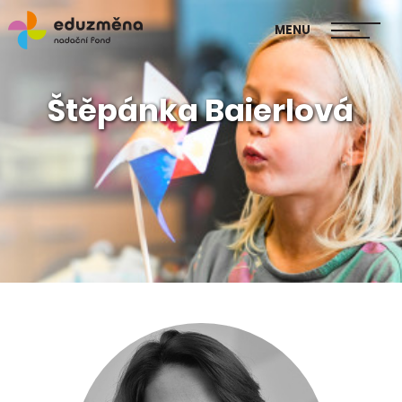
škol
MENU
Publikace Mapa změny
Štěpánka Baierlová