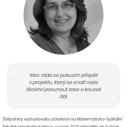
Moc ráda se pokusím přispět
v projektu, který se snaží naše
školství posunout zase o kousek
dál.
Štěpánka vystudovala učitelství na Matematicko-fyzikální
fakultě Univerzity Karlovy. V roce 2021 přesídlila ze Sušice