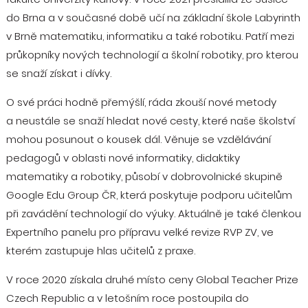
do Brna a v současné době učí na základní škole Labyrinth
v Brně matematiku, informatiku a také robotiku. Patří mezi
průkopníky nových technologií a školní robotiky, pro kterou
se snaží získat i dívky.
O své práci hodně přemýšlí, ráda zkouší nové metody
a neustále se snaží hledat nové cesty, které naše školství
mohou posunout o kousek dál. Věnuje se vzdělávání
pedagogů v oblasti nové informatiky, didaktiky
matematiky a robotiky, působí v dobrovolnické skupině
Google Edu Group ČR, která poskytuje podporu učitelům
při zavádění technologií do výuky. Aktuálně je také členkou
Expertního panelu pro přípravu velké revize RVP ZV, ve
kterém zastupuje hlas učitelů z praxe.
V roce 2020 získala druhé místo ceny Global Teacher Prize
Czech Republic a v letošním roce postoupila do