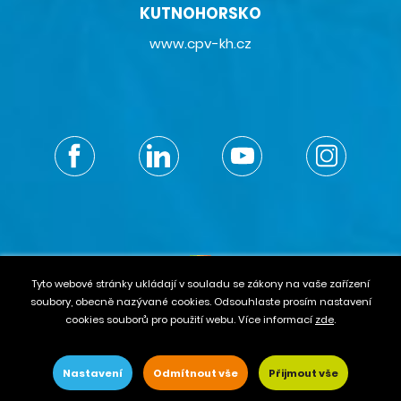
KUTNOHORSKO
www.cpv-kh.cz
Tyto webové stránky ukládají v souladu se zákony na vaše zařízení
soubory, obecně nazývané cookies. Odsouhlaste prosím nastavení
© 2021 eduzmena.cz – With love
by Pixel Design s. r. o.
cookies souborů pro použití webu. Více informací
zde
.
GDPR
–
Cookies
–
Mapa stránek
Nastavení
Odmítnout vše
Přijmout vše