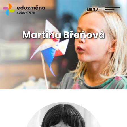
škol
MENU
Publikace Mapa změny
Martina Břeňová