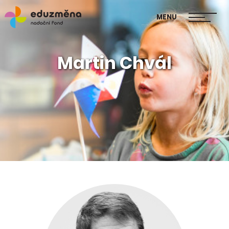
škol
MENU
Publikace Mapa změny
Martin Chvál