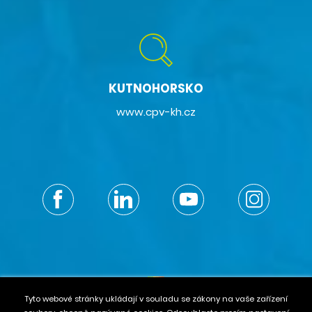
KUTNOHORSKO
www.cpv-kh.cz
Tyto webové stránky ukládají v souladu se zákony na vaše zařízení