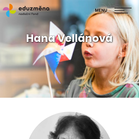
škol
MENU
Publikace Mapa změny
Hana Vellánová