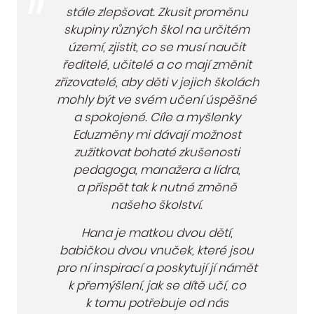
stále zlepšovat. Zkusit proměnu
skupiny různých škol na určitém
území, zjistit, co se musí naučit
ředitelé, učitelé a co mají změnit
zřizovatelé, aby děti v jejich školách
mohly být ve svém učení úspěšné
a spokojené. Cíle a myšlenky
Eduzměny mi dávají možnost
zužitkovat bohaté zkušenosti
pedagoga, manažera a lídra,
a přispět tak k nutné změně
našeho školství.
Hana je matkou dvou dětí,
babičkou dvou vnuček, které jsou
pro ní inspirací a poskytují jí námět
k přemýšlení, jak se dítě učí, co
k tomu potřebuje od nás