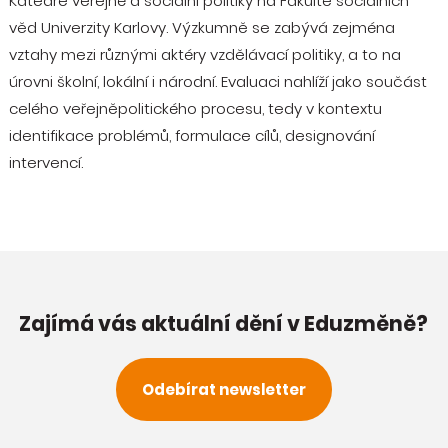
Katedře veřejné a sociální politiky na Fakultě sociálních
věd Univerzity Karlovy. Výzkumně se zabývá zejména
vztahy mezi různými aktéry vzdělávací politiky, a to na
úrovni školní, lokální i národní. Evaluaci nahlíží jako součást
celého veřejněpolitického procesu, tedy v kontextu
identifikace problémů, formulace cílů, designování
intervencí.
Zajímá vás aktuální dění v Eduzměně?
Odebírat newsletter