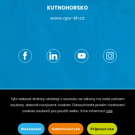
KUTNOHORSKO
www.cpv-kh.cz
Tyto webové stránky ukládají v souladu se zákony na vaše zařízení
soubory, obecně nazývané cookies. Odsouhlaste prosím nastavení
© 2021 eduzmena.cz – With love
by Pixel Design s. r. o.
cookies souborů pro použití webu. Více informací
zde
.
GDPR
–
Cookies
–
Mapa stránek
Nastavení
Odmítnout vše
Přijmout vše