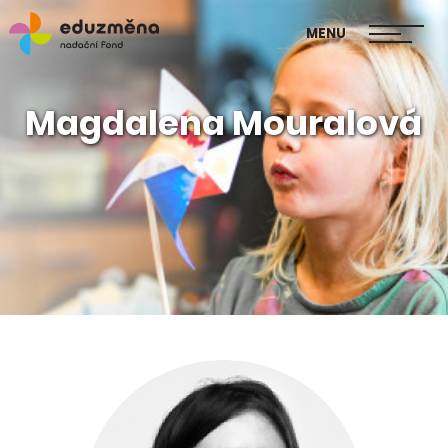
škol
MENU
Publikace Mapa změny
Magdalena Mouralová