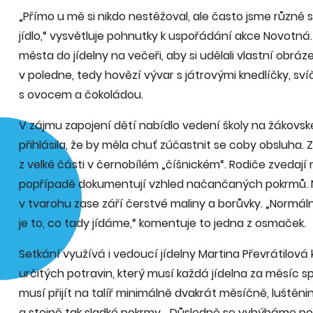
„Přímo u mě si nikdo nestěžoval, ale často jsme různě slý
jídlo,“ vysvětluje pohnutky k uspořádání akce Novotná.
města do jídelny na večeři, aby si udělali vlastní obráz
v poledne, tedy hovězí vývar s játrovými knedlíčky, s
s ovocem a čokoládou.
V zájmu zapojení dětí nabídlo vedení školy na žákovském
přihlásila, že by měla chuť zúčastnit se coby obsluha
z velké části v černobílém „číšnickém“. Rodiče zvedají mo
popřípadě dokumentují vzhled načančaných pokrmů. Na
v tvarohu zase září čerstvé maliny a borůvky. „Normá
je to, co tady jídáme,“ komentuje to jedna z osmaček.
Setkání využívá i vedoucí jídelny Martina Převrátilová
určitých potravin, který musí každá jídelna za měsíc spl
musí přijít na talíř minimálně dvakrát měsíčně, luštěn
a stejně tak sladké pokrmy. „Důsledně se vyhýbáme pol