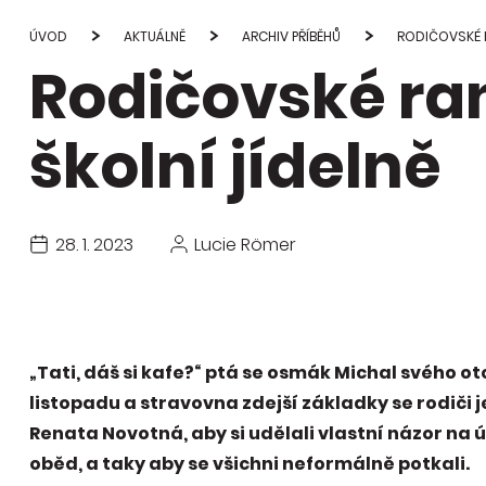
Studie
průvod
ÚVOD
AKTUÁLNĚ
ARCHIV PŘÍBĚHŮ
RODIČOVSKÉ R
Rodičovské ra
Publi
změn
školní jídelně
28. 1. 2023
Lucie Römer
„Tati, dáš si kafe?“ ptá se osmák Michal svého ot
listopadu a stravovna zdejší základky se rodiči 
Renata Novotná, aby si udělali vlastní názor na úr
oběd, a taky aby se všichni neformálně potkali.