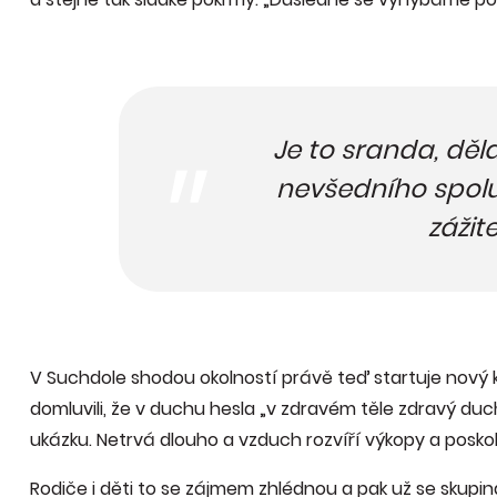
Je to sranda, děl
nevšedního spol
zážite
V Suchdole shodou okolností právě teď startuje nový 
domluvili, že v duchu hesla „v zdravém těle zdravý du
ukázku. Netrvá dlouho a vzduch rozvíří výkopy a posko
Rodiče i děti to se zájmem zhlédnou a pak už se skupin