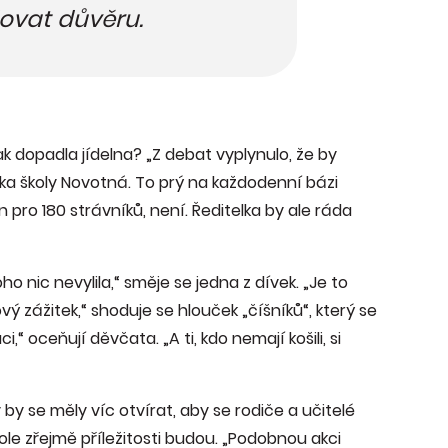
vat důvěru.
ak dopadla jídelna? „Z debat vyplynulo, že by
telka školy Novotná. To prý na každodenní bázi
 pro 180 strávníků, není. Ředitelka by ale ráda
ho nic nevylila,“ směje se jedna z dívek. „Je to
 zážitek,“ shoduje se hlouček „číšníků“, který se
i,“ oceňují děvčata. „A ti, kdo nemají košili, si
 by se měly víc otvírat, aby se rodiče a učitelé
le zřejmě příležitosti budou. „Podobnou akci