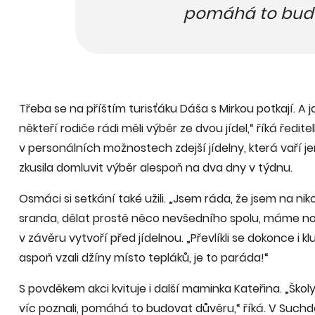
pomáhá to budo
Třeba se na příštím turisťáku Dáša s Mirkou potkají. A j
někteří rodiče rádi měli výběr ze dvou jídel,“ říká ředi
v personálních možnostech zdejší jídelny, která vaří jen
zkusila domluvit výběr alespoň na dva dny v týdnu.
Osmáci si setkání také užili. „Jsem ráda, že jsem na niko
sranda, dělat prostě něco nevšedního spolu, máme nový
v závěru vytvoří před jídelnou. „Převlíkli se dokonce i kluc
aspoň vzali džíny místo tepláků, je to paráda!“
S povděkem akci kvituje i další maminka Kateřina. „Školy
víc poznali, pomáhá to budovat důvěru,“ říká. V Suchdo