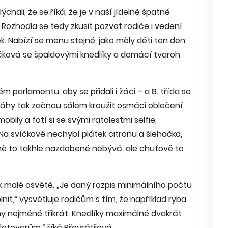
chali, že se říká, že je v naší jídelně špatné
 Rozhodla se tedy zkusit pozvat rodiče i vedení
ek. Nabízí se menu stejné, jako měly děti ten den
víčková se špaldovými knedlíky a domácí tvaroh
 parlamentu, aby se přidali i žáci – a 8. třída se
. Záhy tak začnou sálem kroužit osmáci oblečení
bily a fotí si se svými ratolestmi selfie,
 svíčkové nechybí plátek citronu a šlehačka,
lně to takhle nazdobené nebývá, ale chuťově to
 k malé osvětě. „Je daný rozpis minimálního počtu
nit,“ vysvětluje rodičům s tím, že například ryba
iny nejméně třikrát. Knedlíky maximálně dvakrát
otovarům,“ říká Převrátilová.