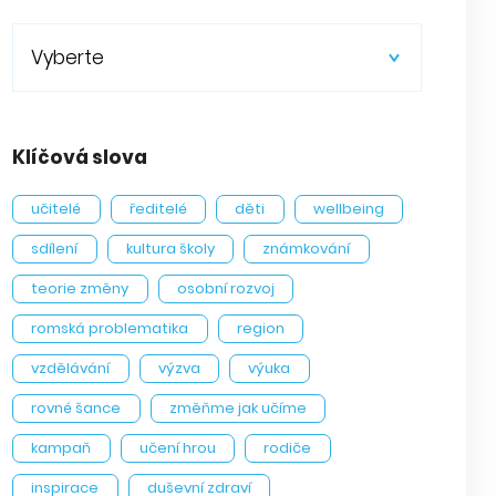
Vyberte
Klíčová slova
učitelé
ředitelé
děti
wellbeing
sdílení
kultura školy
známkování
teorie změny
osobní rozvoj
romská problematika
region
vzdělávání
výzva
výuka
rovné šance
změňme jak učíme
kampaň
učení hrou
rodiče
inspirace
duševní zdraví