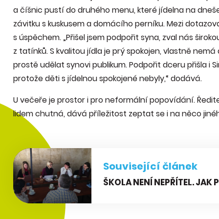
a číšnic pustí do druhého menu, které jídelna na dneše
závitku s kuskusem a domácího perníku. Mezi dotazova
s úspěchem. „Přišel jsem podpořit syna, zval nás širokou 
z tatínků. S kvalitou jídla je prý spokojen, vlastně nemá 
prostě udělat synovi publikum. Podpořit dceru přišla i Si
protože děti s jídelnou spokojené nebyly,“ dodává.
U večeře je prostor i pro neformální popovídání. Ředite
lidem chutná, dává příležitost zeptat se i na něco jiné
Související článek
ŠKOLA NENÍ NEPŘÍTEL. JAK