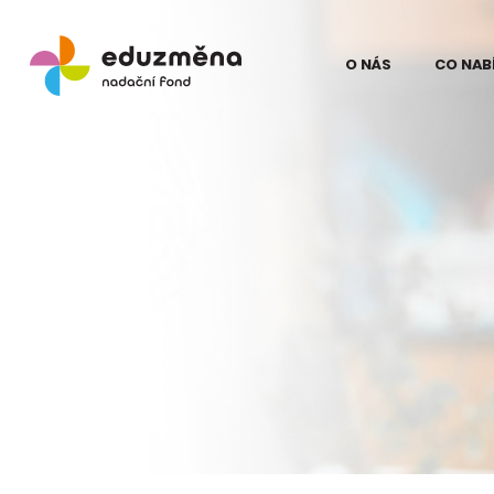
O NÁS
CO NAB
Lidé
Model
Odborní partne
Teori
Eduz
Partneři
Evalua
Pro média
proje
na Ku
Kontakt
Struč
pro z
Podpo
Eduz