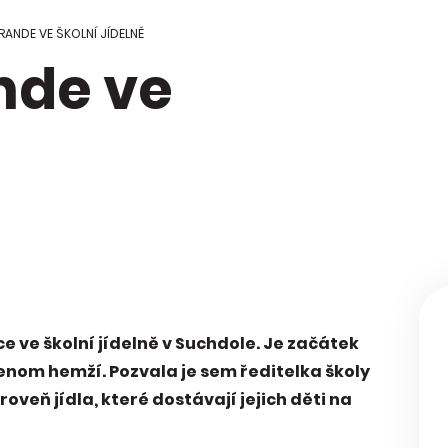
 Regionální
ci škol
ANDE VE ŠKOLNÍ JÍDELNĚ
nde ve
kace Mapa
y
ce ve školní jídelně v Suchdole. Je začátek
jenom hemží. Pozvala je sem ředitelka školy
oveň jídla, které dostávají jejich děti na