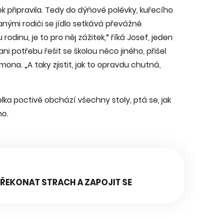
k připravila. Tedy do dýňové polévky, kuřecího
nými rodiči se jídlo setkává převážně
rodinu, je to pro něj zážitek,“ říká Josef, jeden
ani potřebu řešit se školou něco jiného, přišel
mona. „A taky zjistit, jak to opravdu chutná,
lka poctivě obchází všechny stoly, ptá se, jak
ho.
 PŘEKONAT STRACH A ZAPOJIT SE