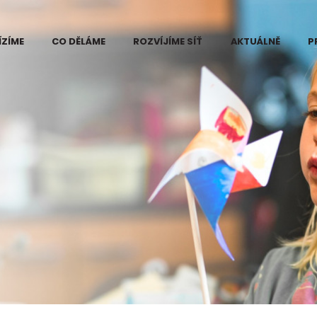
ÍZÍME
CO DĚLÁME
ROZVÍJÍME SÍŤ
AKTUÁLNĚ
P
 Eduzměna
Kde vidíme problém
ři
e změny
Projekt Eduzměna
měny
Co děláme na
ce pilotního
Kutnohorsku
ktu Eduzměna
tnohorsku
Co děláme na
Šumpersko-
né informace
Zábřežsku
ájemce
Měníme postoj ke
ra v regionech
vzdělávání
měny
Koordinace dárců