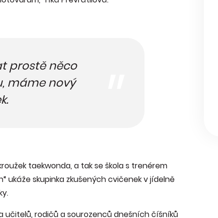
at prostě něco
u, máme nový
k.
kroužek taekwonda, a tak se škola s trenérem
ch“ ukáže skupinka zkušených cvičenek v jídelně
ky.
a učitelů, rodičů a sourozenců dnešních číšníků