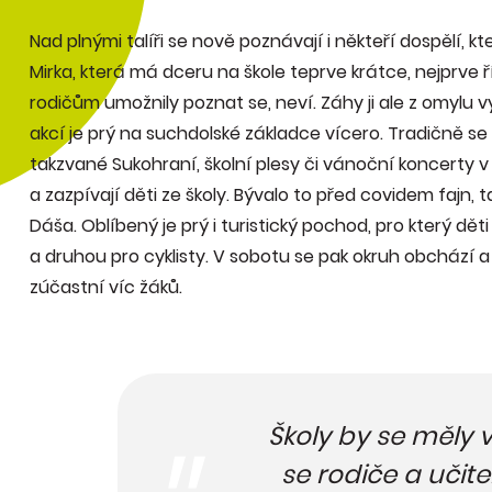
Nad plnými talíři se nově poznávají i někteří dospělí, k
Mirka, která má dceru na škole teprve krátce, nejprve ř
rodičům umožnily poznat se, neví. Záhy ji ale z omylu 
akcí je prý na suchdolské základce vícero. Tradičně se
takzvané Sukohraní, školní plesy či vánoční koncerty v
a zazpívají děti ze školy. Bývalo to před covidem fajn,
Dáša. Oblíbený je prý i turistický pochod, pro který dět
a druhou pro cyklisty. V sobotu se pak okruh obchází a 
zúčastní víc žáků.
Školy by se měly v
se rodiče a učitel