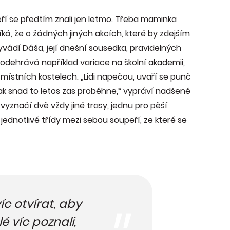
teří se předtím znali jen letmo. Třeba maminka
íká, že o žádných jiných akcích, které by zdejším
vyvádí Dáša, její dnešní sousedka, pravidelných
 odehrává například variace na školní akademii,
 místních kostelech. „Lidi napečou, uvaří se punč
 tak snad to letos zas proběhne,“ vypráví nadšeně
i vyznačí dvě vždy jiné trasy, jednu pro pěší
jednotlivé třídy mezi sebou soupeří, ze které se
íc otvírat, aby
é víc poznali,