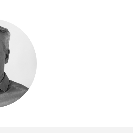
 Regionální
ci škol
kace Mapa
y