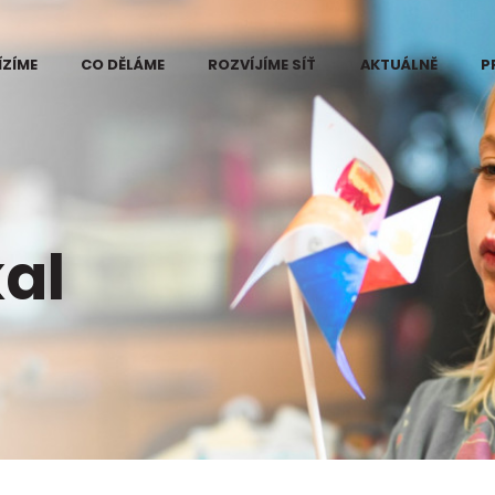
ÍZÍME
CO DĚLÁME
ROZVÍJÍME SÍŤ
AKTUÁLNĚ
P
 Eduzměna
Kde vidíme problém
ři
e změny
Projekt Eduzměna
měny
Co děláme na
ce pilotního
Kutnohorsku
al
ktu Eduzměna
tnohorsku
Co děláme na
Šumpersko-
né informace
Zábřežsku
ájemce
Měníme postoj ke
ra v regionech
vzdělávání
měny
Koordinace dárců