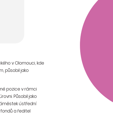
ackého v Olomouci, kde
m, působil jako
né pozice v rámci
rovni. Působil jako
 náměstek ústřední
fondů a ředitel