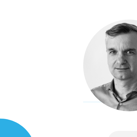
Studie
průvod
Publi
změn