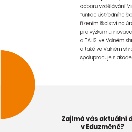
odboru vzdělávání Min
funkce ústředního šk
řízením školství na 
pro výzkum a inovace
a TALIS, ve Valném s
a také ve Valném shr
spolupracuje s akade
Zajímá vás aktuální 
v Eduzměně?