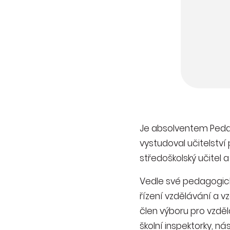
Je absolventem Pedago
vystudoval učitelství
středoškolský učitel a
Vedle své pedagogic
řízení vzdělávání a vz
člen výboru pro vzdě
školní inspektorky, n