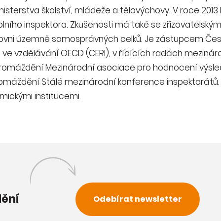
isterstva školství, mládeže a tělovýchovy. V roce 201
olního inspektora. Zkušenosti má také se zřizovatelsk
úrovni územně samosprávných celků. Je zástupcem Česk
 ve vzdělávání OECD (CERI), v řídících radách mezináro
hromáždění Mezinárodní asociace pro hodnocení výsled
omáždění Stálé mezinárodní konference inspektorátů
mickými institucemi.
dění
Odebírat newsletter