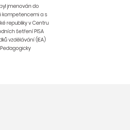
3 byl jmenován do
ými kompetencemi a s
é republiky v Centru
dních šetření PISA
ků vzdělávání (IEA)
. Pedagogicky