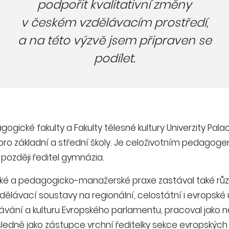
podpořit kvalitativní změny
v českém vzdělávacím prostředí,
a na této výzvě jsem připraven se
podílet.
gické fakulty a Fakulty tělesné kultury Univerzity Pal
 pro základní a střední školy. Je celoživotním pedagoge
 později ředitel gymnázia.
ké a pedagogicko-manažerské praxe zastával také růz
dělávací soustavy na regionální, celostátní i evropské ú
lávání a kulturu Evropského parlamentu, pracoval jako
ásledně jako zástupce vrchní ředitelky sekce evropských 