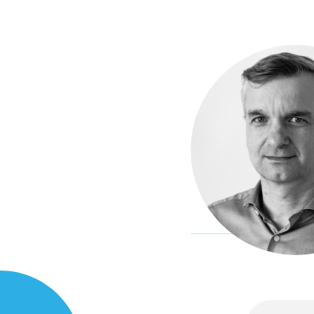
Studie
průvod
Publi
změn