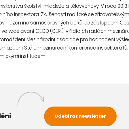
isterstva školství, mládeže a tělovýchovy. V roce 201
olního inspektora. Zkušenosti má také se zřizovatelsk
úrovni územně samosprávných celků. Je zástupcem Česk
 ve vzdělávání OECD (CERI), v řídících radách mezináro
hromáždění Mezinárodní asociace pro hodnocení výsled
omáždění Stálé mezinárodní konference inspektorátů
mickými institucemi.
dění
Odebírat newsletter