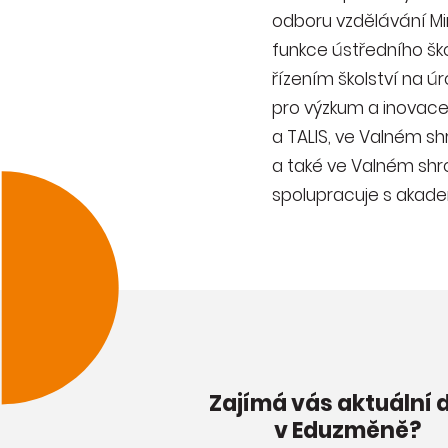
odboru vzdělávání Min
funkce ústředního šk
řízením školství na 
pro výzkum a inovace
a TALIS, ve Valném s
a také ve Valném shr
spolupracuje s akade
Zajímá vás aktuální 
v Eduzměně?