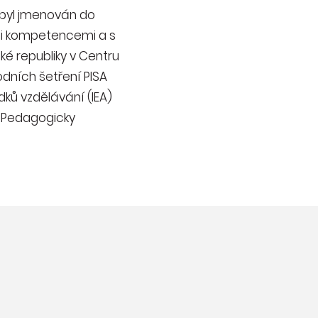
3 byl jmenován do
ými kompetencemi a s
é republiky v Centru
dních šetření PISA
ků vzdělávání (IEA)
. Pedagogicky