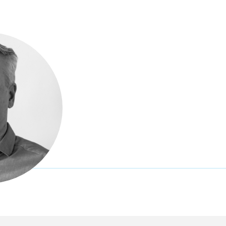
 Regionální
ci škol
kace Mapa
y