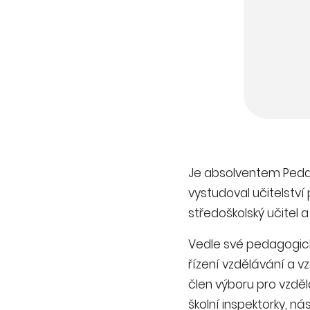
Je absolventem Pedago
vystudoval učitelství
středoškolský učitel a
Vedle své pedagogic
řízení vzdělávání a vz
člen výboru pro vzdě
školní inspektorky, n