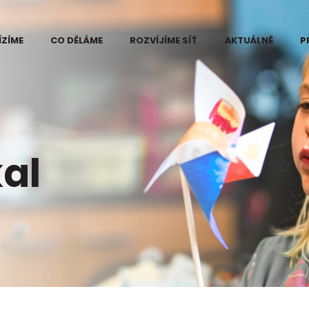
ÍZÍME
CO DĚLÁME
ROZVÍJÍME SÍŤ
AKTUÁLNĚ
P
 Eduzměna
Kde vidíme problém
ři
e změny
Projekt Eduzměna
měny
Co děláme na
ce pilotního
Kutnohorsku
al
ktu Eduzměna
tnohorsku
Co děláme na
Šumpersko-
né informace
Zábřežsku
ájemce
Měníme postoj ke
ra v regionech
vzdělávání
měny
Koordinace dárců