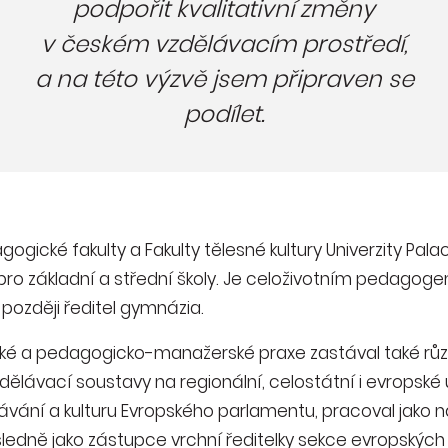
podpořit kvalitativní změny
v českém vzdělávacím prostředí,
a na této výzvě jsem připraven se
podílet.
gické fakulty a Fakulty tělesné kultury Univerzity Pal
 pro základní a střední školy. Je celoživotním pedagoge
 později ředitel gymnázia.
ké a pedagogicko-manažerské praxe zastával také růz
dělávací soustavy na regionální, celostátní i evropské ú
lávání a kulturu Evropského parlamentu, pracoval jako
ásledně jako zástupce vrchní ředitelky sekce evropských 