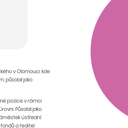
ackého v Olomouci, kde
m, působil jako
né pozice v rámci
rovni. Působil jako
 náměstek ústřední
fondů a ředitel