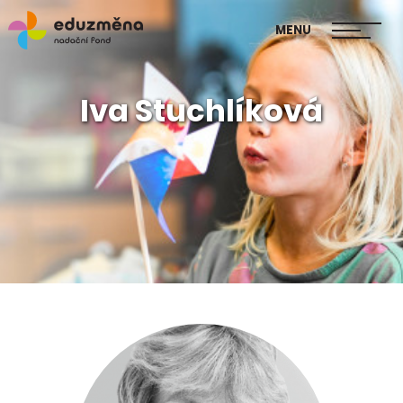
škol
MENU
Publikace Mapa změny
Iva Stuchlíková